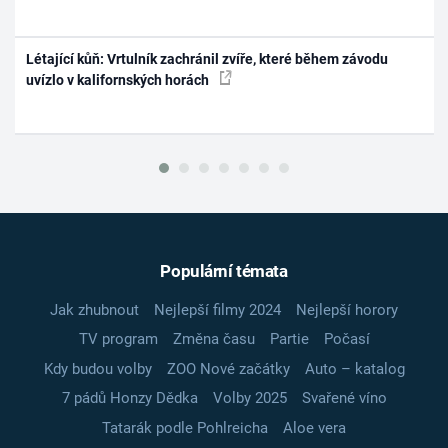
Létající kůň: Vrtulník zachránil zvíře, které během závodu
uvízlo v kalifornských horách
Populární témata
Jak zhubnout
Nejlepší filmy 2024
Nejlepší horory
TV program
Změna času
Partie
Počasí
Kdy budou volby
ZOO Nové začátky
Auto – katalog
7 pádů Honzy Dědka
Volby 2025
Svařené víno
Tatarák podle Pohlreicha
Aloe vera