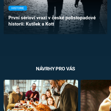
Časopis
HISTORIE
Sledujte prima+
První sérioví vrazi v české polistopadové
historii: Kutílek a Kott
Přihlášení
Sledujte nás
NÁVRHY PRO VÁS