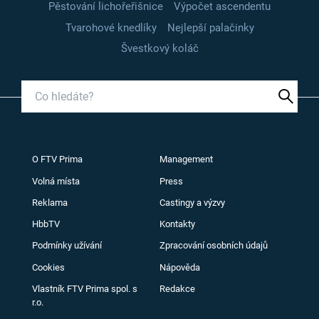
Pěstování lichořeřišnice
Výpočet ascendentu
Tvarohové knedlíky
Nejlepší palačinky
Švestkový koláč
O FTV Prima
Management
Volná místa
Press
Reklama
Castingy a výzvy
HbbTV
Kontakty
Podmínky užívání
Zpracování osobních údajů
Cookies
Nápověda
Vlastník FTV Prima spol. s
Redakce
r.o.