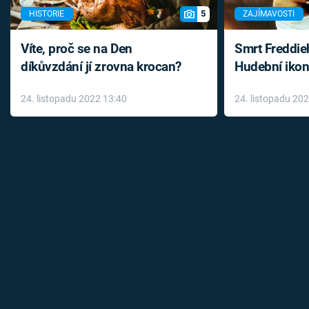
5
HISTORIE
ZAJÍMAVOSTI
Víte, proč se na Den
Smrt Freddie
díkůvzdání jí zrovna krocan?
Hudební ikon
až do konce 
24. listopadu 2022 13:40
24. listopadu 20
léky