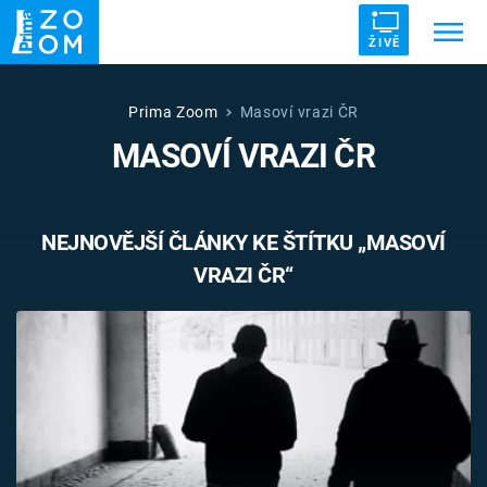
ŽIVĚ
Trendy:
ZRÁDCI
UFO
DRUHÁ SVĚTOVÁ VÁLKA
Prima Zoom
Masoví vrazi ČR
MASOVÍ VRAZI ČR
ZÁHADY
VETŘELCI DÁVNOVĚKU
NEJNOVĚJŠÍ ČLÁNKY KE ŠTÍTKU „MASOVÍ
VRAZI ČR“
Témata
Témata
Pořady
TV Program