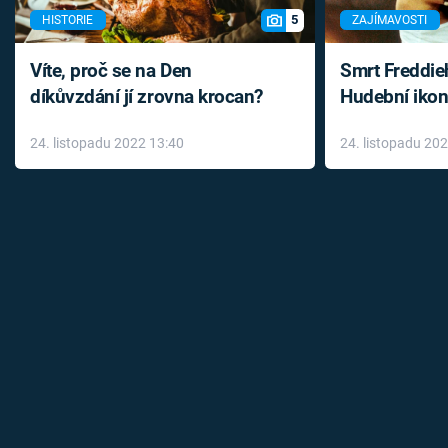
5
HISTORIE
ZAJÍMAVOSTI
Víte, proč se na Den
Smrt Freddie
díkůvzdání jí zrovna krocan?
Hudební ikon
až do konce 
24. listopadu 2022 13:40
24. listopadu 20
léky