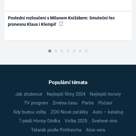
Poslední rozloučení s Milanem Knížákem: Smuteční řec
pronesou Klaus i Klempíř
Populární témata
Jak zhubnout
Nejlepší filmy 2024
Nejlepší horory
TV program
Změna času
Partie
Počasí
Kdy budou volby
ZOO Nové začátky
Auto – katalog
7 pádů Honzy Dědka
Volby 2025
Svařené víno
Tatarák podle Pohlreicha
Aloe vera