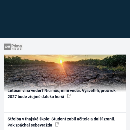
Letošní vlna veder? Nic moc, míní vědci. Vysvětlili, proč rok
2027 bude zřejmě daleko horší
Střelba v thajské škole: Student zabil učitele a další zranil.
Pak spáchal sebevraždu