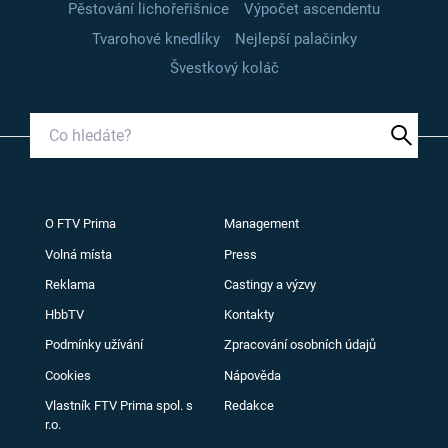
Pěstování lichořeřišnice
Výpočet ascendentu
Tvarohové knedlíky
Nejlepší palačinky
Švestkový koláč
O FTV Prima
Management
Volná místa
Press
Reklama
Castingy a výzvy
HbbTV
Kontakty
Podmínky užívání
Zpracování osobních údajů
Cookies
Nápověda
Vlastník FTV Prima spol. s
Redakce
r.o.