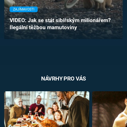
Časopis
ZAJÍMAVOSTI
Sledujte prima+
VIDEO: Jak se stát sibiřským milionářem?
Ilegální těžbou mamutoviny
Přihlášení
Sledujte nás
NÁVRHY PRO VÁS