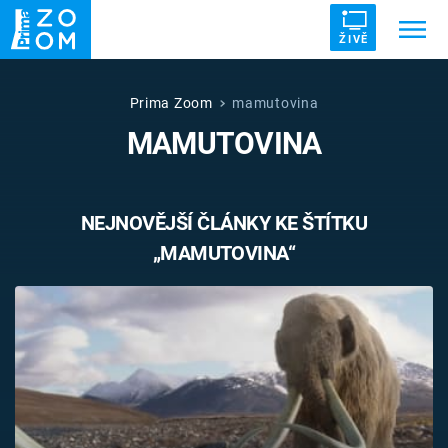
ŽIVĚ
Trendy:
ZRÁDCI
UFO
DRUHÁ SVĚTOVÁ VÁLKA
Prima Zoom
mamutovina
MAMUTOVINA
ZÁHADY
VETŘELCI DÁVNOVĚKU
NEJNOVĚJŠÍ ČLÁNKY KE ŠTÍTKU
„MAMUTOVINA“
Témata
Témata
Pořady
TV Program