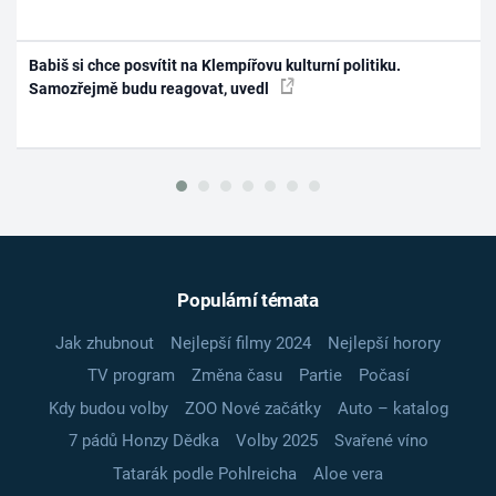
Babiš si chce posvítit na Klempířovu kulturní politiku.
Samozřejmě budu reagovat, uvedl
Populární témata
Jak zhubnout
Nejlepší filmy 2024
Nejlepší horory
TV program
Změna času
Partie
Počasí
Kdy budou volby
ZOO Nové začátky
Auto – katalog
7 pádů Honzy Dědka
Volby 2025
Svařené víno
Tatarák podle Pohlreicha
Aloe vera