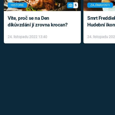
5
HISTORIE
ZAJÍMAVOSTI
Víte, proč se na Den
Smrt Freddie
díkůvzdání jí zrovna krocan?
Hudební ikon
až do konce 
24. listopadu 2022 13:40
24. listopadu 20
léky