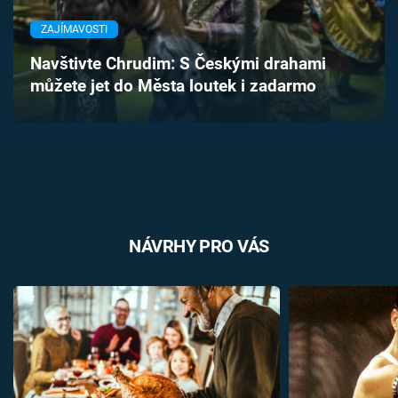
Časopis
ZAJÍMAVOSTI
Sledujte prima+
Navštivte Chrudim: S Českými drahami
můžete jet do Města loutek i zadarmo
Přihlášení
Sledujte nás
NÁVRHY PRO VÁS