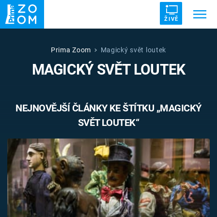
ŽIVĚ
Trendy:
ZRÁDCI
UFO
DRUHÁ SVĚTOVÁ VÁLKA
Prima Zoom
Magický svět loutek
MAGICKÝ SVĚT LOUTEK
ZÁHADY
VETŘELCI DÁVNOVĚKU
NEJNOVĚJŠÍ ČLÁNKY KE ŠTÍTKU „MAGICKÝ
SVĚT LOUTEK“
Témata
Témata
Pořady
TV Program