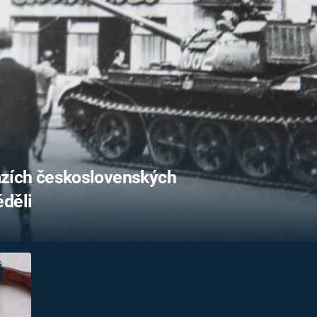
FILMY VERS
REALITA
UFO A
MIMOZEMŠŤANÉ
HORORY VE
REALITA
UTAJENÉ PŘÍBĚHY
ČESKÝCH DĚJIN
OPTICKÉ ILU
KLAMY
ALTERNATIVNÍ
HISTORIE
ásazích československých
ěděli