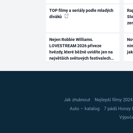
TOP filmy a seriály podle mladých
Rap
diváků
Slo
ze
Nejen Robbie Williams.
No
LOVESTREAM 2026 přiveze
ním
hvězdy, které běžně uvidíte jen na
ja
největších světových festivalech
Jak zhubnout
Nejlepší filmy 2024
Auto – katalog
7 pádů Honzy 
Výpoče