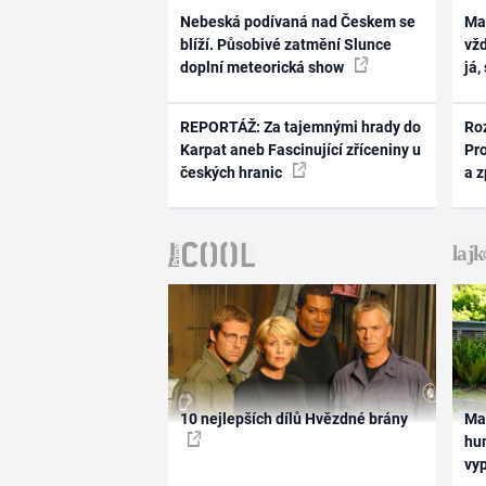
Nebeská podívaná nad Českem se
Ma
blíží. Působivé zatmění Slunce
vž
doplní meteorická show
já,
REPORTÁŽ: Za tajemnými hrady do
Ro
Karpat aneb Fascinující zříceniny u
Pr
českých hranic
a 
10 nejlepších dílů Hvězdné brány
Ma
hum
vy