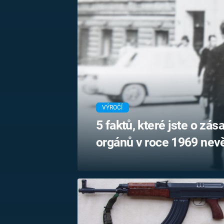
MARIE TEREZIE
ADOLF HITLER
NAPOLEON
BONAPARTE
ATENTÁT NA
REINHARDA
BRITSKÁ
HEYDRICHA
KRÁLOVSKÁ
RODINA
PRVNÍ SVĚTOVÁ
VÁLKA
VÝROČÍ
5 faktů, které jste o z
orgánů v roce 1969 nev