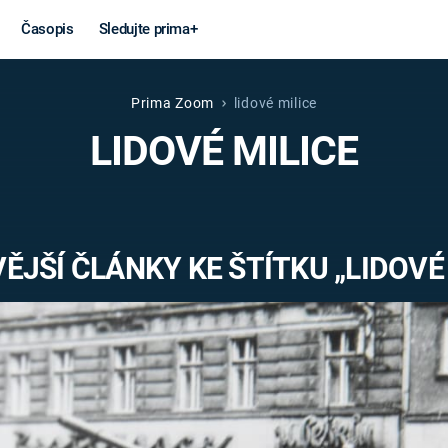
Časopis
Sledujte prima+
Prima Zoom
lidové milice
Věda a
Války
LIDOVÉ MILICE
technika
STUDENÁ V
KORONAVIRUS
VÁLKA VE
VIETNAMU
VESMÍR
ĚJŠÍ ČLÁNKY KE ŠTÍTKU „LIDOVÉ 
VÁLEČNÉ FI
MARS
SERIÁLY
Záhady a
Zajímav
konspirace