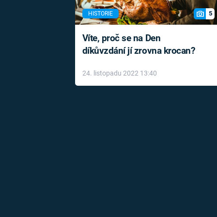
5
HISTORIE
Víte, proč se na Den
díkůvzdání jí zrovna krocan?
24. listopadu 2022 13:40