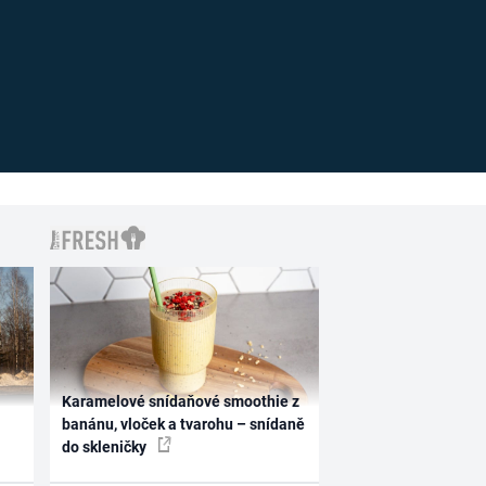
Karamelové snídaňové smoothie z
banánu, vloček a tvarohu – snídaně
do skleničky