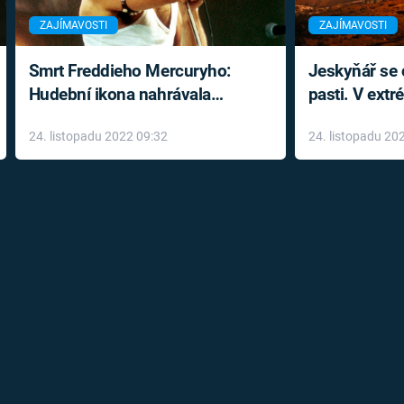
ZAJÍMAVOSTI
ZAJÍMAVOSTI
Smrt Freddieho Mercuryho:
Jeskyňář se c
Hudební ikona nahrávala
pasti. V ext
až do konce života a odmítala
prožil noční
24. listopadu 2022 09:32
24. listopadu 20
léky
klaustrofobi