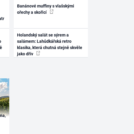
Banánové muffiny s vlašskými
ořechy a skořicí
atr
Holandský salát se sýrem a
o
salámem: Lahůdkářská retro
ně
klasika, která chutná stejně skvěle
jako dřív
ína,