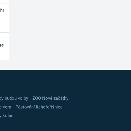
h!
se
dy budou volby
ZOO Nové začátky
e vera
Pěstování lichořeřišnice
ý koláč