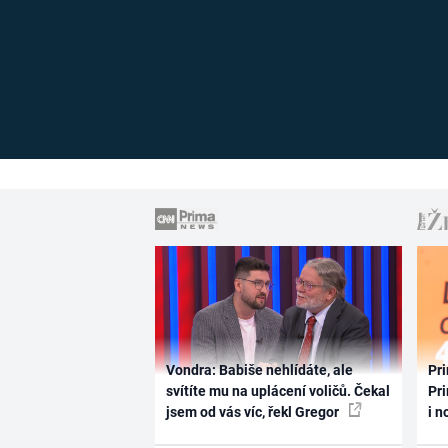
Vondra: Babiše nehlídáte, ale
Pri
svítíte mu na uplácení voličů. Čekal
Pri
jsem od vás víc, řekl Gregor
i n