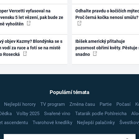
per Vercetti vyfasoval na
Odhalte pravdu o kočičích mýtec
vensku 5 let vězení, pak bude ze
Proč černá kočka nenosí smůlu?
mě vyhoštěn
vý objev Kazmy? Blondýnka se s
Ibišek americký přitahuje
 vodí za ruce a fotí se na místě
pozornost obřími květy. Pěstuje 
ko Rosecká
snadno
Populární témata
Nejlepší horory
TV program
Změna času
Partie
Počasí
K
Dědka
Volby 2025
Svařené víno
Tatarák podle Pohlreicha
Alo
t ascendentu
Tvarohové knedlíky
Nejlepší palačinky
Švestkov