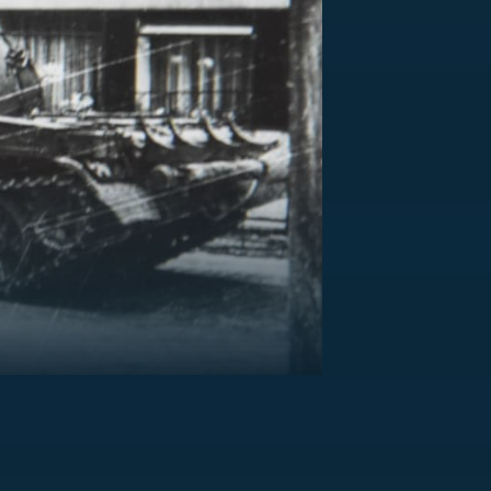
US
RSUS
ZE A