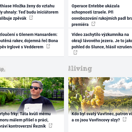
thiase Hložka ženy do vztahu
Operace Entebbe ukázala
dy uhnaly: Teď budu iniciátorem
schopnosti Izraele. Při
 slibuje zpěvák
osvobozování rukojmích padl br
premiéra
zloučení s Glenem Hansardem:
Video zachytilo výzkumníka na
outěná rakev, dojemná řeč Bona
okraji lávového jezera. Je to jak
zpěv Irglové s Vedderem
pohled do Slunce, hlásil vzruše
rtyho frky: Táta kvůli mému
Kdo byl svatý Vavřinec, patron v
oru málem přišel o práci,
a co jsou Vavřincovy slzy?
práví kontroverzní Řezník