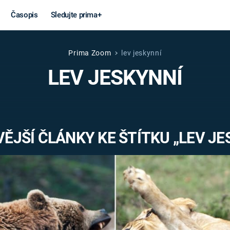
Časopis
Sledujte prima+
Prima Zoom
lev jeskynní
Věda a
Války
LEV JESKYNNÍ
technika
STUDENÁ V
KORONAVIRUS
VÁLKA VE
VIETNAMU
VESMÍR
ĚJŠÍ ČLÁNKY KE ŠTÍTKU „LEV JE
VÁLEČNÉ FI
MARS
SERIÁLY
Záhady a
Zajímav
konspirace