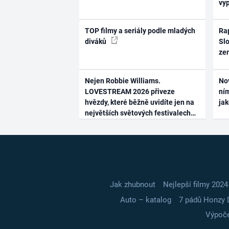
vy
TOP filmy a seriály podle mladých
Rap
diváků
Slo
ze
Nejen Robbie Williams.
No
LOVESTREAM 2026 přiveze
ním
hvězdy, které běžně uvidíte jen na
ja
největších světových festivalech
Jak zhubnout
Nejlepší filmy 2024
Auto – katalog
7 pádů Honzy 
Výpoče