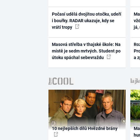
Počasí udělá dvojitou otočku, udeří
Ma
i bouřky. RADAR ukazuje, kdy se
vž
vrátí tropy
já,
Masová střelba v thajské škole: Na
Ro
místě je sedm mrtvých. Student po
Pr
útoku spáchal sebevraždu
a 
10 nejlepších dílů Hvězdné brány
Ma
hum