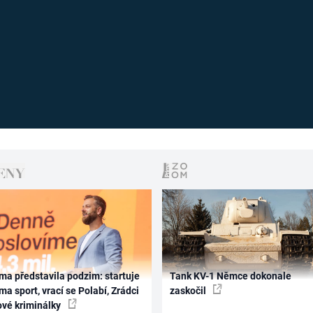
ma představila podzim: startuje
Tank KV-1 Němce dokonale
ma sport, vrací se Polabí, Zrádci
zaskočil
ové kriminálky