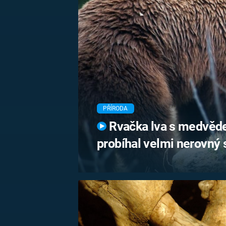
MARIE TEREZIE
ADOLF HITLER
NAPOLEON
BONAPARTE
ATENTÁT NA
REINHARDA
BRITSKÁ
HEYDRICHA
KRÁLOVSKÁ
RODINA
PRVNÍ SVĚTOVÁ
VÁLKA
PŘÍRODA
Rvačka lva s medvěde
probíhal velmi nerovný 