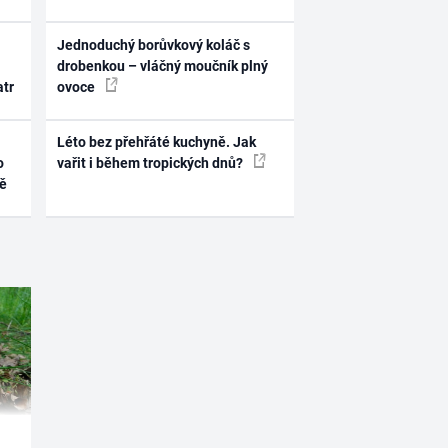
Jednoduchý borůvkový koláč s
drobenkou – vláčný moučník plný
atr
ovoce
Léto bez přehřáté kuchyně. Jak
o
vařit i během tropických dnů?
ně