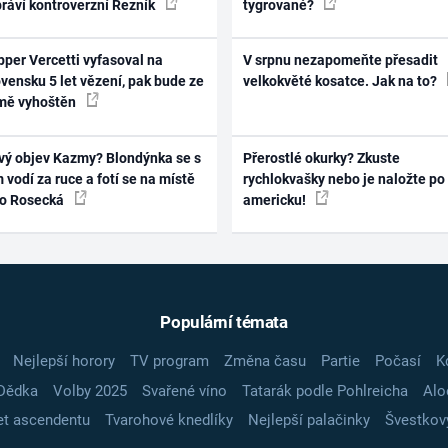
práví kontroverzní Řezník
tygrované?
per Vercetti vyfasoval na
V srpnu nezapomeňte přesadit
vensku 5 let vězení, pak bude ze
velkokvěté kosatce. Jak na to?
mě vyhoštěn
vý objev Kazmy? Blondýnka se s
Přerostlé okurky? Zkuste
 vodí za ruce a fotí se na místě
rychlokvašky nebo je naložte po
ko Rosecká
americku!
Populární témata
Nejlepší horory
TV program
Změna času
Partie
Počasí
K
Dědka
Volby 2025
Svařené víno
Tatarák podle Pohlreicha
Alo
t ascendentu
Tvarohové knedlíky
Nejlepší palačinky
Švestkov