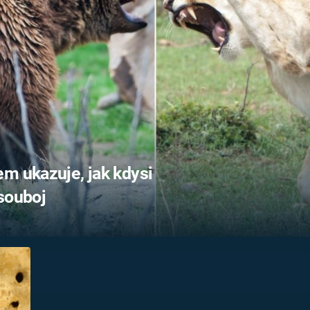
FILMY VERS
REALITA
UFO A
MIMOZEMŠŤANÉ
HORORY VE
REALITA
UTAJENÉ PŘÍBĚHY
ČESKÝCH DĚJIN
OPTICKÉ ILU
KLAMY
ALTERNATIVNÍ
HISTORIE
m ukazuje, jak kdysi
souboj