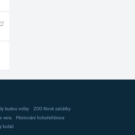
dy budou volby
ZOO Nové začátky
e vera
Pěstování lichořeřišnice
ý koláč