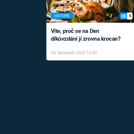
5
HISTORIE
Víte, proč se na Den
díkůvzdání jí zrovna krocan?
24. listopadu 2022 13:40