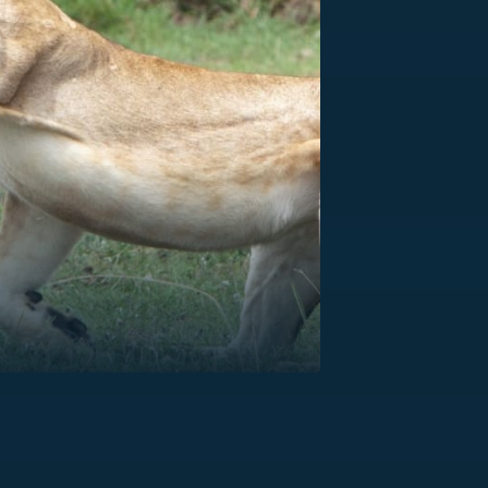
US
RSUS
ZE A