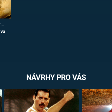
í –
lva
NÁVRHY PRO VÁS