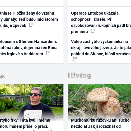
thiase Hložka ženy do vztahu
Operace Entebbe ukázala
dy uhnaly: Teď budu iniciátorem
schopnosti Izraele. Při
 slibuje zpěvák
osvobozování rukojmích padl br
premiéra
zloučení s Glenem Hansardem:
Video zachytilo výzkumníka na
outěná rakev, dojemná řeč Bona
okraji lávového jezera. Je to jak
zpěv Irglové s Vedderem
pohled do Slunce, hlásil vzruše
rtyho frky: Táta kvůli mému
Muchomůrku růžovku ani sucho
oru málem přišel o práci,
nezdolá! Jak ji rozeznat od