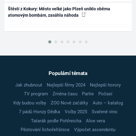
Štěstí z Kokury: Město velké jako Plzeň uniklo oběma
atomovým bombám, zasáhla náhoda
Populární témata
Jak zhubnout
Nejlepší filmy 2024
Nejlepší horory
TV program
Změna času
Partie
Počasí
Kdy budou volby
ZOO Nové začátky
Auto – katalog
7 pádů Honzy Dědka
Volby 2025
Svařené víno
Tatarák podle Pohlreicha
Aloe vera
Pěstování lichořeřišnice
Výpočet ascendentu