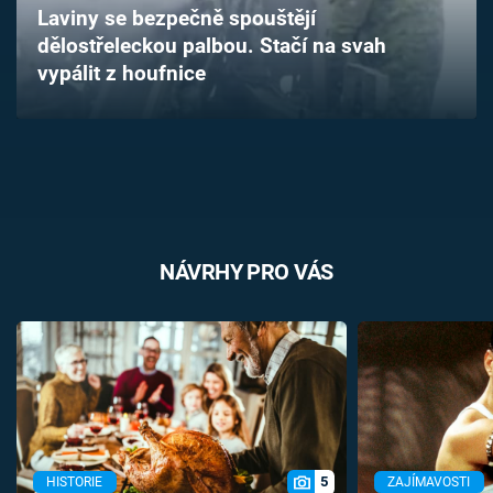
Laviny se bezpečně spouštějí
Časopis
dělostřeleckou palbou. Stačí na svah
vypálit z houfnice
Sledujte prima+
Přihlášení
Sledujte nás
NÁVRHY PRO VÁS
5
HISTORIE
ZAJÍMAVOSTI