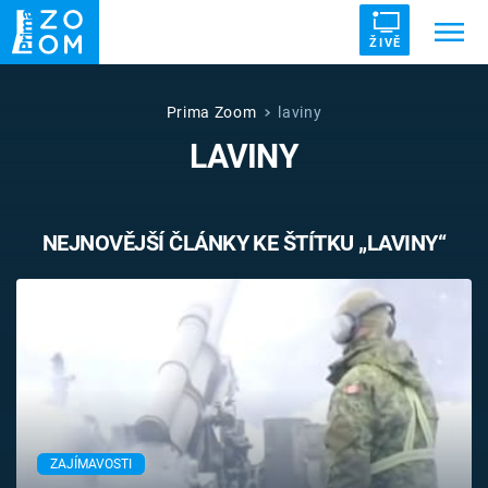
ŽIVĚ
Trendy:
ZRÁDCI
UFO
DRUHÁ SVĚTOVÁ VÁLKA
Prima Zoom
laviny
LAVINY
ZÁHADY
VETŘELCI DÁVNOVĚKU
NEJNOVĚJŠÍ ČLÁNKY KE ŠTÍTKU „LAVINY“
Témata
Témata
Pořady
TV Program
ZAJÍMAVOSTI