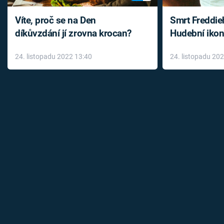
Víte, proč se na Den
Smrt Freddie
díkůvzdání jí zrovna krocan?
Hudební ikon
až do konce 
24. listopadu 2022 13:40
24. listopadu 20
léky