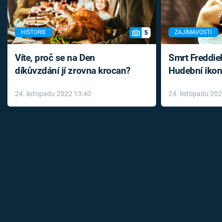
5
HISTORIE
ZAJÍMAVOSTI
Víte, proč se na Den
Smrt Freddie
díkůvzdání jí zrovna krocan?
Hudební ikon
až do konce 
24. listopadu 2022 13:40
24. listopadu 20
léky