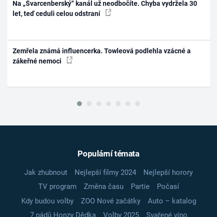
Na „Švarcenberský“ kanál už neodbočíte. Chyba vydržela 30
let, teď ceduli celou odstraní
Zemřela známá influencerka. Towleová podlehla vzácné a
zákeřné nemoci
Populární témata
Jak zhubnout
Nejlepší filmy 2024
Nejlepší horory
TV program
Změna času
Partie
Počasí
Kdy budou volby
ZOO Nové začátky
Auto – katalog
7 pádů Honzy Dědka
Volby 2025
Svařené víno