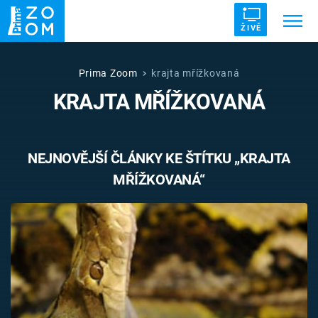
ŽIVĚ
Trendy:
ZRÁDCI
UFO
DRUHÁ SVĚTOVÁ VÁLKA
Prima Zoom
krajta mřížkovaná
KRAJTA MŘÍŽKOVANÁ
ZÁHADY
VETŘELCI DÁVNOVĚKU
NEJNOVĚJŠÍ ČLÁNKY KE ŠTÍTKU „KRAJTA
MŘÍŽKOVANÁ“
Témata
Témata
Pořady
TV Program