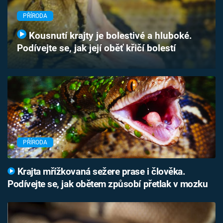
Časopis
PŘÍRODA
Sledujte prima+
Kousnutí krajty je bolestivé a hluboké.
Podívejte se, jak její oběť křičí bolestí
Přihlášení
Sledujte nás
PŘÍRODA
Krajta mřížkovaná sežere prase i člověka.
Podívejte se, jak obětem způsobí přetlak v mozku