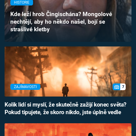
HISTORIE
Časopis
Kde leží hrob Čingischána? Mongolové
Sledujte prima+
nechtějí, aby ho někdo našel, bojí se
strašlivé kletby
Přihlášení
Sledujte nás
7
ZAJÍMAVOSTI
Kolik lidí si myslí, že skutečně zažijí konec světa?
Pokud tipujete, že skoro nikdo, jste úplně vedle