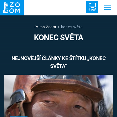
ŽIVĚ
Trendy:
ZRÁDCI
UFO
DRUHÁ SVĚTOVÁ VÁLKA
Prima Zoom
konec světa
KONEC SVĚTA
ZÁHADY
VETŘELCI DÁVNOVĚKU
NEJNOVĚJŠÍ ČLÁNKY KE ŠTÍTKU „KONEC
SVĚTA“
Témata
Témata
Pořady
TV Program