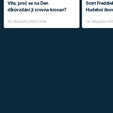
Víte, proč se na Den
Smrt Freddie
díkůvzdání jí zrovna krocan?
Hudební ikon
až do konce 
24. listopadu 2022 13:40
24. listopadu 20
léky