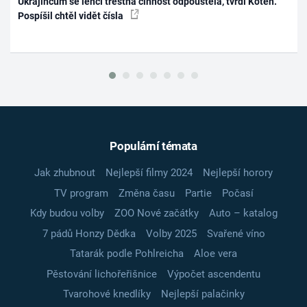
Ukrajincům se lehčí trestná činnost odpouštěla, tvrdí Koten.
Pospíšil chtěl vidět čísla
Populární témata
Jak zhubnout
Nejlepší filmy 2024
Nejlepší horory
TV program
Změna času
Partie
Počasí
Kdy budou volby
ZOO Nové začátky
Auto – katalog
7 pádů Honzy Dědka
Volby 2025
Svařené víno
Tatarák podle Pohlreicha
Aloe vera
Pěstování lichořeřišnice
Výpočet ascendentu
Tvarohové knedlíky
Nejlepší palačinky