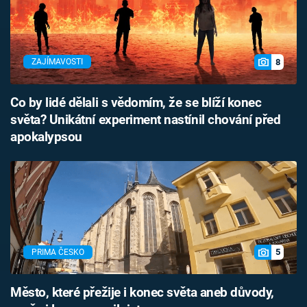
8
ZAJÍMAVOSTI
Co by lidé dělali s vědomím, že se blíží konec
světa? Unikátní experiment nastínil chování před
apokalypsou
5
PRIMA ČESKO
Město, které přežije i konec světa aneb důvody,