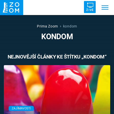
ŽIVĚ
Trendy:
ZRÁDCI
UFO
DRUHÁ SVĚTOVÁ VÁLKA
Prima Zoom
kondom
KONDOM
ZÁHADY
VETŘELCI DÁVNOVĚKU
NEJNOVĚJŠÍ ČLÁNKY KE ŠTÍTKU „KONDOM“
Témata
Témata
Pořady
TV Program
ZAJÍMAVOSTI