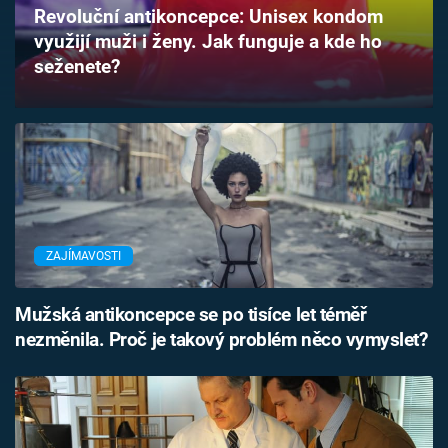
Revoluční antikoncepce: Unisex kondom
Časopis
využijí muži i ženy. Jak funguje a kde ho
seženete?
Sledujte prima+
Přihlášení
Sledujte nás
ZAJÍMAVOSTI
Mužská antikoncepce se po tisíce let téměř
nezměnila. Proč je takový problém něco vymyslet?