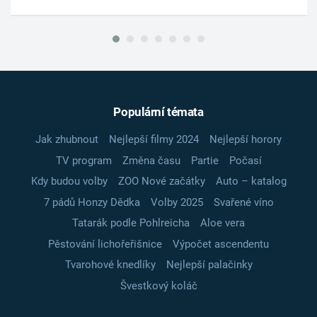
Populární témata
Jak zhubnout
Nejlepší filmy 2024
Nejlepší horory
TV program
Změna času
Partie
Počasí
Kdy budou volby
ZOO Nové začátky
Auto – katalog
7 pádů Honzy Dědka
Volby 2025
Svařené víno
Tatarák podle Pohlreicha
Aloe vera
Pěstování lichořeřišnice
Výpočet ascendentu
Tvarohové knedlíky
Nejlepší palačinky
Švestkový koláč