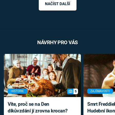
NAČÍST DALŠÍ
NÁVRHY PRO VÁS
5
HISTORIE
ZAJÍMAVOSTI
Víte, proč se na Den
Smrt Freddie
díkůvzdání jí zrovna krocan?
Hudební ikon