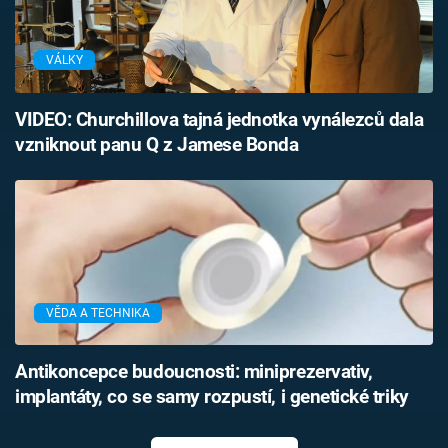
VÁLKY
VIDEO: Churchillova tajná jednotka vynálezců dala
vzniknout panu Q z Jamese Bonda
VĚDA A TECHNIKA
Antikoncepce budoucnosti: miniprezervativ,
implantáty, co se samy rozpustí, i genetické triky