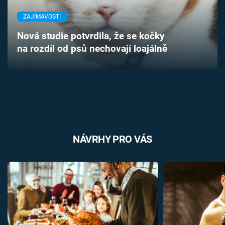
Časopis
ZAJÍMAVOSTI
Sledujte prima+
Nová studie potvrdila, že se kočky
na rozdíl od psů nechovají loajálně
Přihlášení
Sledujte nás
NÁVRHY PRO VÁS