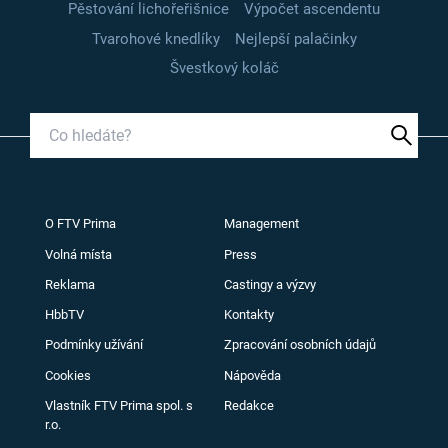
Pěstování lichořeřišnice
Výpočet ascendentu
Tvarohové knedlíky
Nejlepší palačinky
Švestkový koláč
O FTV Prima
Management
Volná místa
Press
Reklama
Castingy a výzvy
HbbTV
Kontakty
Podmínky užívání
Zpracování osobních údajů
Cookies
Nápověda
Vlastník FTV Prima spol. s
Redakce
r.o.