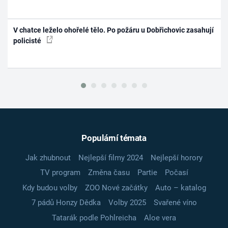
V chatce leželo ohořelé tělo. Po požáru u Dobřichovic zasahují
policisté
Populární témata
Jak zhubnout
Nejlepší filmy 2024
Nejlepší horory
TV program
Změna času
Partie
Počasí
Kdy budou volby
ZOO Nové začátky
Auto – katalog
7 pádů Honzy Dědka
Volby 2025
Svařené víno
Tatarák podle Pohlreicha
Aloe vera