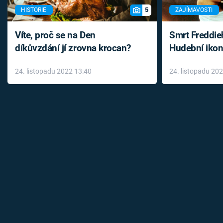
5
HISTORIE
ZAJÍMAVOSTI
Víte, proč se na Den
Smrt Freddie
díkůvzdání jí zrovna krocan?
Hudební ikon
až do konce 
24. listopadu 2022 13:40
24. listopadu 20
léky