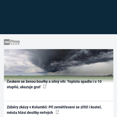
Českem se ženou bouřky a silný vítr. Teplota spadla i o 10
stupňů, ukazuje graf
Záběry zkázy v Kolumbii: Při zemětřesení se zřítil i kostel,
města hlásí desítky mrtvých