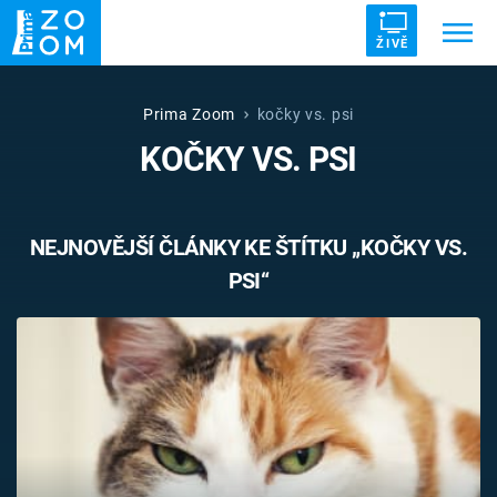
ŽIVĚ
Trendy:
ZRÁDCI
UFO
DRUHÁ SVĚTOVÁ VÁLKA
Prima Zoom
kočky vs. psi
KOČKY VS. PSI
ZÁHADY
VETŘELCI DÁVNOVĚKU
NEJNOVĚJŠÍ ČLÁNKY KE ŠTÍTKU „KOČKY VS.
PSI“
Témata
Témata
Pořady
TV Program