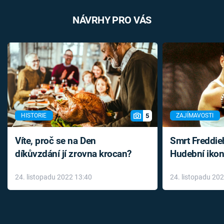
NÁVRHY PRO VÁS
5
HISTORIE
ZAJÍMAVOSTI
Víte, proč se na Den
Smrt Freddie
díkůvzdání jí zrovna krocan?
Hudební ikon
až do konce 
24. listopadu 2022 13:40
24. listopadu 20
léky