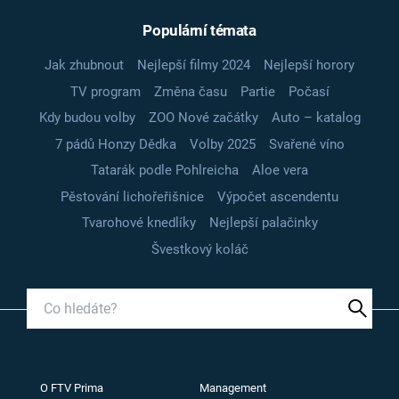
Populární témata
Jak zhubnout
Nejlepší filmy 2024
Nejlepší horory
TV program
Změna času
Partie
Počasí
Kdy budou volby
ZOO Nové začátky
Auto – katalog
7 pádů Honzy Dědka
Volby 2025
Svařené víno
Tatarák podle Pohlreicha
Aloe vera
Pěstování lichořeřišnice
Výpočet ascendentu
Tvarohové knedlíky
Nejlepší palačinky
Švestkový koláč
O FTV Prima
Management