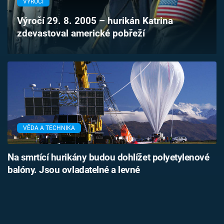
VÝROČÍ
Výročí 29. 8. 2005 – hurikán Katrina
zdevastoval americké pobřeží
VĚDA A TECHNIKA
Na smrtící hurikány budou dohlížet polyetylenové
balóny. Jsou ovladatelné a levné