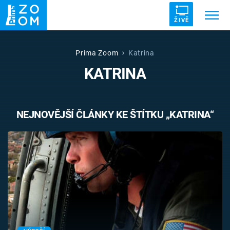
ŽIVĚ
Trendy:
ZRÁDCI
UFO
DRUHÁ SVĚTOVÁ VÁLKA
Prima Zoom
Katrina
KATRINA
ZÁHADY
VETŘELCI DÁVNOVĚKU
NEJNOVĚJŠÍ ČLÁNKY KE ŠTÍTKU „KATRINA“
Témata
Přihlášení
Sledujte nás