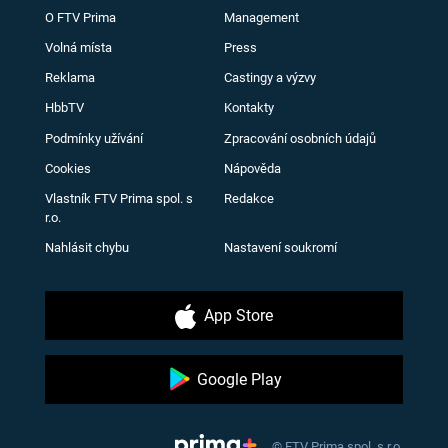
O FTV Prima
Management
Volná místa
Press
Reklama
Castingy a výzvy
HbbTV
Kontakty
Podmínky užívání
Zpracování osobních údajů
Cookies
Nápověda
Vlastník FTV Prima spol. s
Redakce
r.o.
Nahlásit chybu
Nastavení soukromí
App Store
Google Play
© FTV Prima spol. s r.o.