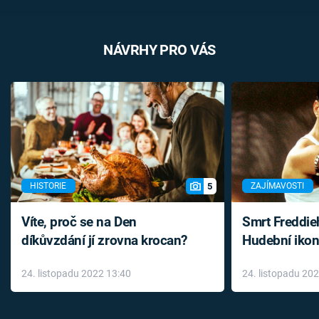
NÁVRHY PRO VÁS
5
HISTORIE
ZAJÍMAVOSTI
Víte, proč se na Den
Smrt Freddie
díkůvzdání jí zrovna krocan?
Hudební ikon
až do konce 
24. listopadu 2022 13:40
24. listopadu 20
léky