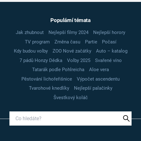
Populární témata
Jak zhubnout
Nejlepší filmy 2024
Nejlepší horory
TV program
Změna času
Partie
Počasí
Kdy budou volby
ZOO Nové začátky
Auto – katalog
7 pádů Honzy Dědka
Volby 2025
Svařené víno
Tatarák podle Pohlreicha
Aloe vera
Pěstování lichořeřišnice
Výpočet ascendentu
Tvarohové knedlíky
Nejlepší palačinky
Švestkový koláč