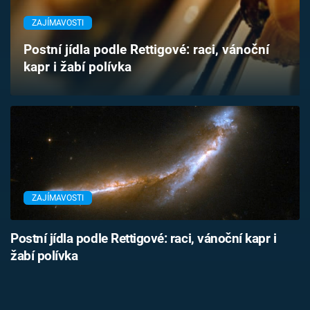
Časopis
ZAJÍMAVOSTI
Sledujte prima+
Postní jídla podle Rettigové: raci, vánoční
kapr i žabí polívka
Přihlášení
Sledujte nás
ZAJÍMAVOSTI
Postní jídla podle Rettigové: raci, vánoční kapr i
žabí polívka