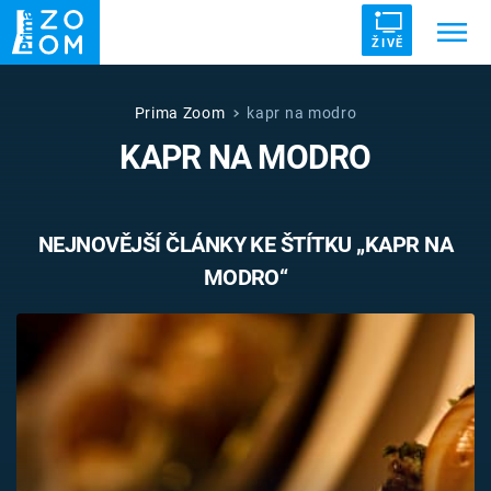
ŽIVĚ
Trendy:
ZRÁDCI
UFO
DRUHÁ SVĚTOVÁ VÁLKA
Prima Zoom
kapr na modro
KAPR NA MODRO
ZÁHADY
VETŘELCI DÁVNOVĚKU
NEJNOVĚJŠÍ ČLÁNKY KE ŠTÍTKU „KAPR NA
MODRO“
Témata
Témata
Pořady
TV Program