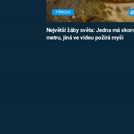
PŘÍRODA
Největší žáby světa: Jedna má skor
metru, jiná ve videu požírá myši