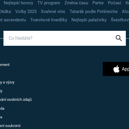
Nejlepší horory
TV program
Změna času
Partie
Počasí
K
Dědka
Volby 2025
Svařené víno
Tatarák podle Pohlreicha
Alo
t ascendentu
Tvarohové knedlíky
Nejlepší palačinky
Švestkov
ement
App
y a výzvy
ty
vání osobních údajů
ěda
ce
ení soukromí