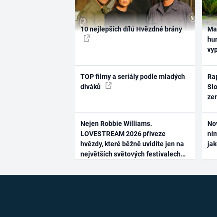
10 nejlepších dílů Hvězdné brány
Ma
hum
vy
TOP filmy a seriály podle mladých
Rap
diváků
Slo
ze
Nejen Robbie Williams.
No
LOVESTREAM 2026 přiveze
ním
hvězdy, které běžně uvidíte jen na
ja
největších světových festivalech