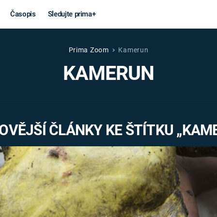
Časopis
Sledujte prima+
Prima Zoom
Kamerun
Věda a
Války
KAMERUN
technika
STUDENÁ V
KORONAVIRUS
VÁLKA VE
VIETNAMU
VESMÍR
OVĚJŠÍ ČLÁNKY KE ŠTÍTKU „KAM
VÁLEČNÉ FI
MARS
SERIÁLY
Záhady a
Zajímav
konspirace