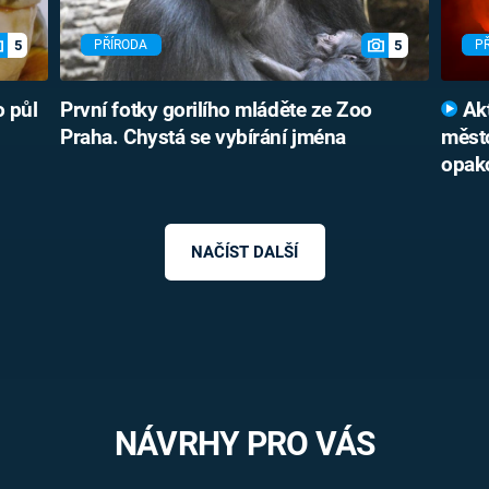
5
5
PŘÍRODA
P
o půl
První fotky gorilího mláděte ze Zoo
Akt
Praha. Chystá se vybírání jména
město
opak
NAČÍST DALŠÍ
NÁVRHY PRO VÁS