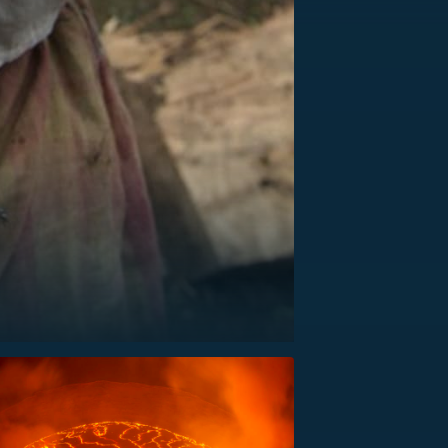
US
RSUS
ZE A