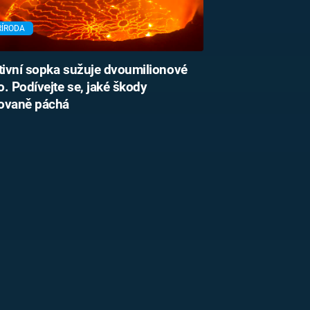
ŘÍRODA
ivní sopka sužuje dvoumilionové
. Podívejte se, jaké škody
ovaně páchá