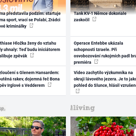
ma představila podzim: startuje
Tank KV-1 Němce dokonale
ma sport, vrací se Polabí, Zrádci
zaskočil
ové kriminálky
thiase Hložka ženy do vztahu
Operace Entebbe ukázala
dy uhnaly: Teď budu iniciátorem
schopnosti Izraele. Při
 slibuje zpěvák
osvobozování rukojmích padl br
premiéra
zloučení s Glenem Hansardem:
Video zachytilo výzkumníka na
outěná rakev, dojemná řeč Bona
okraji lávového jezera. Je to jak
zpěv Irglové s Vedderem
pohled do Slunce, hlásil vzruše