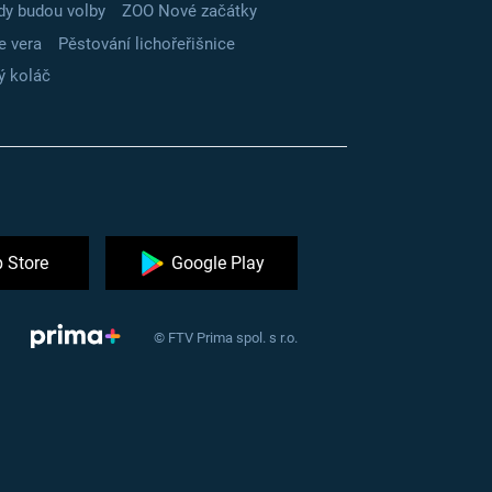
dy budou volby
ZOO Nové začátky
e vera
Pěstování lichořeřišnice
ý koláč
 Store
Google Play
© FTV Prima spol. s r.o.