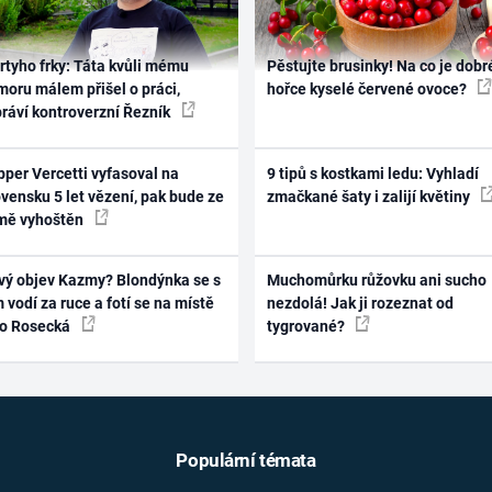
rtyho frky: Táta kvůli mému
Pěstujte brusinky! Na co je dobr
oru málem přišel o práci,
hořce kyselé červené ovoce?
práví kontroverzní Řezník
per Vercetti vyfasoval na
9 tipů s kostkami ledu: Vyhladí
vensku 5 let vězení, pak bude ze
zmačkané šaty i zalijí květiny
mě vyhoštěn
vý objev Kazmy? Blondýnka se s
Muchomůrku růžovku ani sucho
 vodí za ruce a fotí se na místě
nezdolá! Jak ji rozeznat od
ko Rosecká
tygrované?
Populární témata