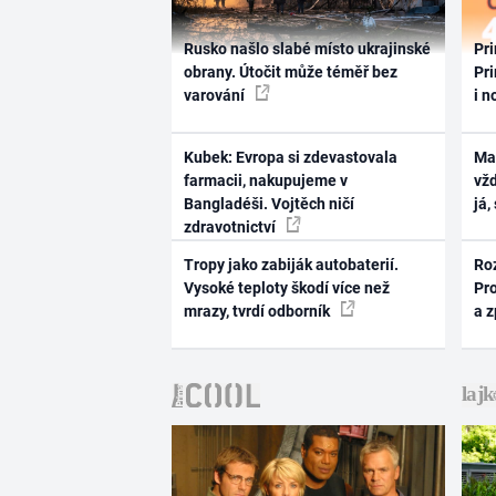
Rusko našlo slabé místo ukrajinské
Pri
obrany. Útočit může téměř bez
Pri
varování
i n
Kubek: Evropa si zdevastovala
Ma
farmacii, nakupujeme v
vž
Bangladéši. Vojtěch ničí
já,
zdravotnictví
Tropy jako zabiják autobaterií.
Ro
Vysoké teploty škodí více než
Pr
mrazy, tvrdí odborník
a 