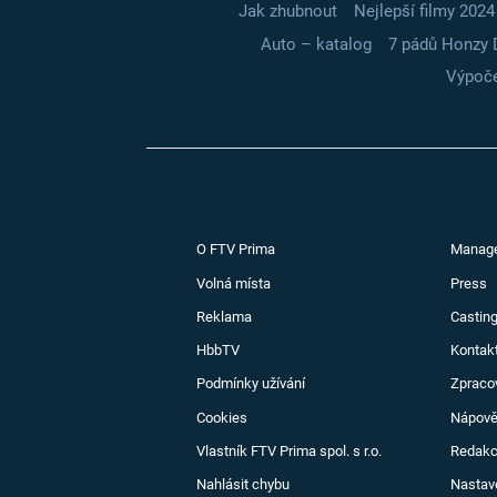
Jak zhubnout
Nejlepší filmy 2024
Auto – katalog
7 pádů Honzy 
Výpoče
O FTV Prima
Manag
Volná místa
Press
Reklama
Casting
HbbTV
Kontak
Podmínky užívání
Zpraco
Cookies
Nápov
Vlastník FTV Prima spol. s r.o.
Redak
Nahlásit chybu
Nastav