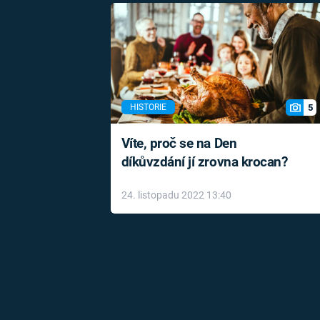
5
HISTORIE
Víte, proč se na Den
díkůvzdání jí zrovna krocan?
24. listopadu 2022 13:40