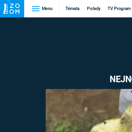
Menu
Témata
Pořady
TV Program
Cestování
Historie
HRADY A ZÁMKY
VIKINGOVÉ
HEDVÁBNÁ STEZKA
EPIDEMIE A
PANDEMIE
PŘÍRODA
NEJN
STAROVĚKÝ EGYPT
Druhá
Výročí
světová válka