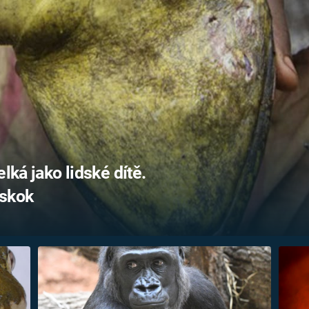
FILMY VERS
REALITA
UFO A
MIMOZEMŠŤANÉ
HORORY VE
REALITA
UTAJENÉ PŘÍBĚHY
ČESKÝCH DĚJIN
OPTICKÉ ILU
KLAMY
ALTERNATIVNÍ
HISTORIE
lká jako lidské dítě.
 skok