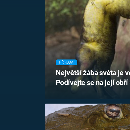
MARIE TEREZIE
ADOLF HITLER
NAPOLEON
BONAPARTE
ATENTÁT NA
REINHARDA
BRITSKÁ
HEYDRICHA
KRÁLOVSKÁ
RODINA
PRVNÍ SVĚTOVÁ
VÁLKA
PŘÍRODA
Největší žába světa je ve
Podívejte se na její obří