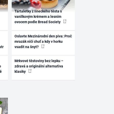
Tartaletky z lineckého těsta s
vanilkovým krémem a lesním
ovocem podle Bread Society
Oslavte Mezinárodní den piva: Proč
mrazák ničí chuť a kdy v horku
atr
vsadit na šnyt?
Mrkvové těstoviny bez lepku –
o
zdravá a originální alternativa
ně
klasiky