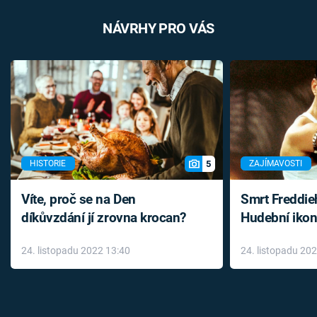
NÁVRHY PRO VÁS
5
HISTORIE
ZAJÍMAVOSTI
Víte, proč se na Den
Smrt Freddie
díkůvzdání jí zrovna krocan?
Hudební ikon
až do konce 
24. listopadu 2022 13:40
24. listopadu 20
léky