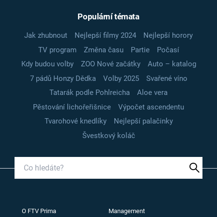
Populární témata
Jak zhubnout
Nejlepší filmy 2024
Nejlepší horory
TV program
Změna času
Partie
Počasí
Kdy budou volby
ZOO Nové začátky
Auto – katalog
7 pádů Honzy Dědka
Volby 2025
Svařené víno
Tatarák podle Pohlreicha
Aloe vera
Pěstování lichořeřišnice
Výpočet ascendentu
Tvarohové knedlíky
Nejlepší palačinky
Švestkový koláč
O FTV Prima
Management