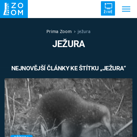
ŽIVĚ
Trendy:
ZRÁDCI
UFO
DRUHÁ SVĚTOVÁ VÁLKA
Prima Zoom
ježura
JEŽURA
ZÁHADY
VETŘELCI DÁVNOVĚKU
NEJNOVĚJŠÍ ČLÁNKY KE ŠTÍTKU „JEŽURA“
Témata
Témata
Pořady
TV Program