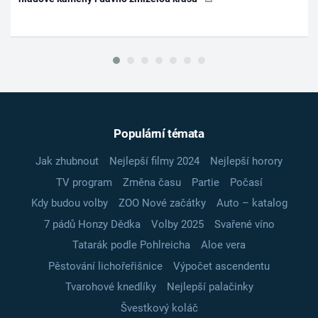
Populární témata
Jak zhubnout
Nejlepší filmy 2024
Nejlepší horory
TV program
Změna času
Partie
Počasí
Kdy budou volby
ZOO Nové začátky
Auto – katalog
7 pádů Honzy Dědka
Volby 2025
Svařené víno
Tatarák podle Pohlreicha
Aloe vera
Pěstování lichořeřišnice
Výpočet ascendentu
Tvarohové knedlíky
Nejlepší palačinky
Švestkový koláč