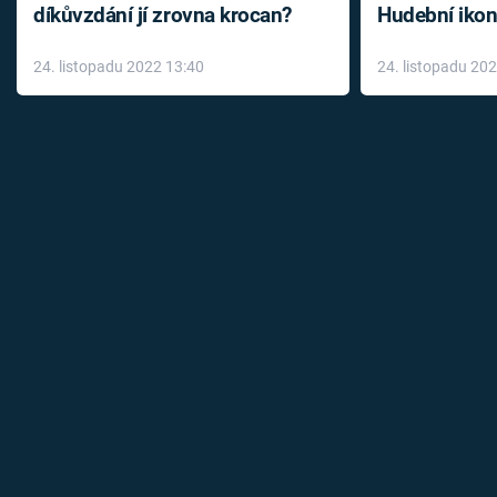
díkůvzdání jí zrovna krocan?
Hudební ikon
až do konce 
24. listopadu 2022 13:40
24. listopadu 20
léky