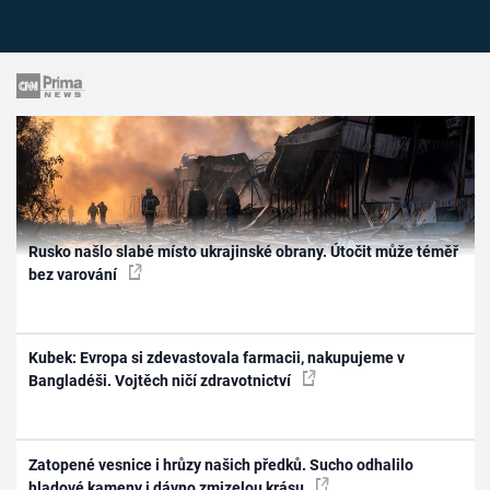
Rusko našlo slabé místo ukrajinské obrany. Útočit může téměř
bez varování
Kubek: Evropa si zdevastovala farmacii, nakupujeme v
Bangladéši. Vojtěch ničí zdravotnictví
Zatopené vesnice i hrůzy našich předků. Sucho odhalilo
hladové kameny i dávno zmizelou krásu