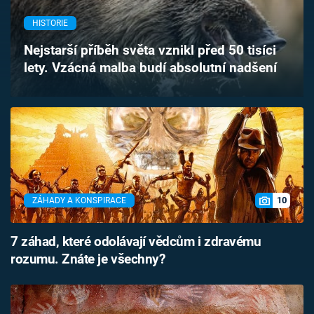
Časopis
HISTORIE
Sledujte prima+
Nejstarší příběh světa vznikl před 50 tisíci
lety. Vzácná malba budí absolutní nadšení
Přihlášení
Sledujte nás
10
ZÁHADY A KONSPIRACE
7 záhad, které odolávají vědcům i zdravému
rozumu. Znáte je všechny?