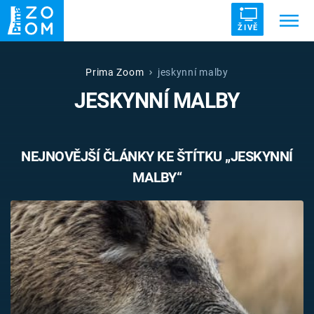
ŽIVĚ
Trendy:
ZRÁDCI
UFO
DRUHÁ SVĚTOVÁ VÁLKA
Prima Zoom
jeskynní malby
JESKYNNÍ MALBY
ZÁHADY
VETŘELCI DÁVNOVĚKU
NEJNOVĚJŠÍ ČLÁNKY KE ŠTÍTKU „JESKYNNÍ
MALBY“
Témata
Témata
Pořady
TV Program