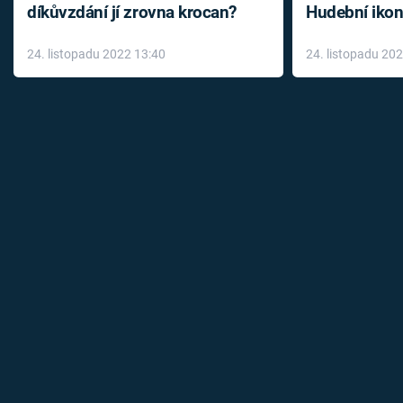
díkůvzdání jí zrovna krocan?
Hudební ikon
až do konce 
24. listopadu 2022 13:40
24. listopadu 20
léky