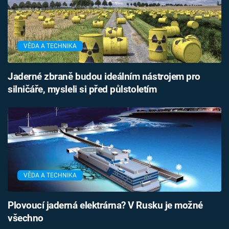
VĚDA A TECHNIKA
Jaderné zbraně budou ideálním nástrojem pro
silničáře, mysleli si před půlstoletím
VĚDA A TECHNIKA
Plovoucí jaderná elektrárna? V Rusku je možné
všechno