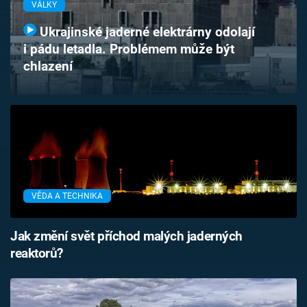
VÁLKY
Časopis
Ukrajinské jaderné elektrárny odolají
Sledujte prima+
i pádu letadla. Problémem může být
chlazení
Přihlášení
Sledujte nás
VĚDA A TECHNIKA
Jak změní svět příchod malých jaderných
reaktorů?