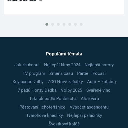
Populární témata
Jak zhubnout
Nejlepší filmy 2024
Nejlepší horory
TV program
Změna času
Partie
Počasí
Kdy budou volby
ZOO Nové začátky
Auto – katalog
7 pádů Honzy Dědka
Volby 2025
Svařené víno
Tatarák podle Pohlreicha
Aloe vera
Pěstování lichořeřišnice
Výpočet ascendentu
Tvarohové knedlíky
Nejlepší palačinky
Švestkový koláč