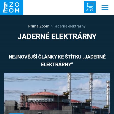
ŽIVĚ
Trendy:
ZRÁDCI
UFO
DRUHÁ SVĚTOVÁ VÁLKA
Prima Zoom
jaderné elektrárny
JADERNÉ ELEKTRÁRNY
ZÁHADY
VETŘELCI DÁVNOVĚKU
NEJNOVĚJŠÍ ČLÁNKY KE ŠTÍTKU „JADERNÉ
ELEKTRÁRNY“
Témata
Témata
Pořady
TV Program