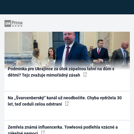
Podmínka pro Ukrajince za útok zápalnou lahví na dům s
dětmi? Tejc zvažuje mimořádný zásah
Na „Švarcenberský“ kanál už neodbočíte. Chyba vydržela 30
let, teď ceduli celou odstraní
Zemřela známá influencerka. Towleová podlehla vzácné a
zákeřné nemoci