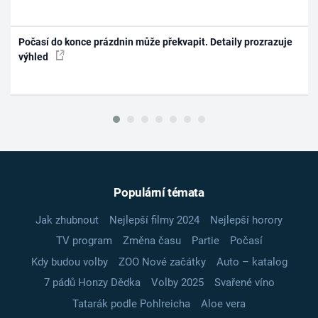
Počasí do konce prázdnin může překvapit. Detaily prozrazuje
výhled
Populární témata
Jak zhubnout
Nejlepší filmy 2024
Nejlepší horory
TV program
Změna času
Partie
Počasí
Kdy budou volby
ZOO Nové začátky
Auto – katalog
7 pádů Honzy Dědka
Volby 2025
Svařené víno
Tatarák podle Pohlreicha
Aloe vera