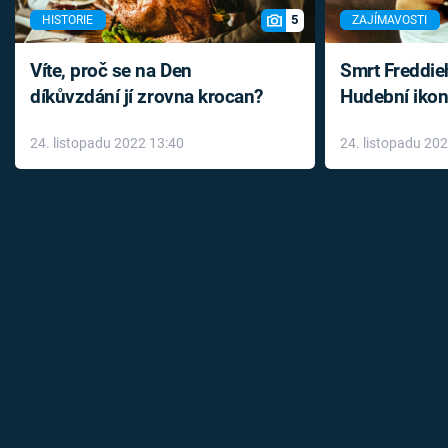
5
HISTORIE
ZAJÍMAVOSTI
Víte, proč se na Den
Smrt Freddie
díkůvzdání jí zrovna krocan?
Hudební ikon
až do konce 
24. listopadu 2022 13:40
24. listopadu 20
léky