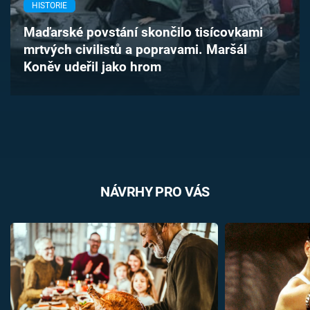
HISTORIE
Časopis
Maďarské povstání skončilo tisícovkami
Sledujte prima+
mrtvých civilistů a popravami. Maršál
Koněv udeřil jako hrom
Přihlášení
Sledujte nás
NÁVRHY PRO VÁS