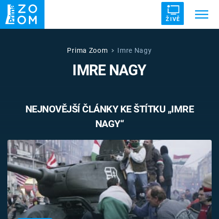
ŽIVĚ
Trendy:
ZRÁDCI
UFO
DRUHÁ SVĚTOVÁ VÁLKA
Prima Zoom
Imre Nagy
IMRE NAGY
ZÁHADY
VETŘELCI DÁVNOVĚKU
NEJNOVĚJŠÍ ČLÁNKY KE ŠTÍTKU „IMRE
NAGY“
Témata
Témata
Pořady
TV Program