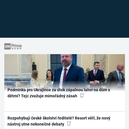
Podmínka pro Ukrajince za útok zápalnou lahví na dům s
dětmi? Tejc zvažuje mimořádný zásah
Rozpohybují české školství ředitelé? Resort věří, že nový
nástroj utne nekonečné debaty