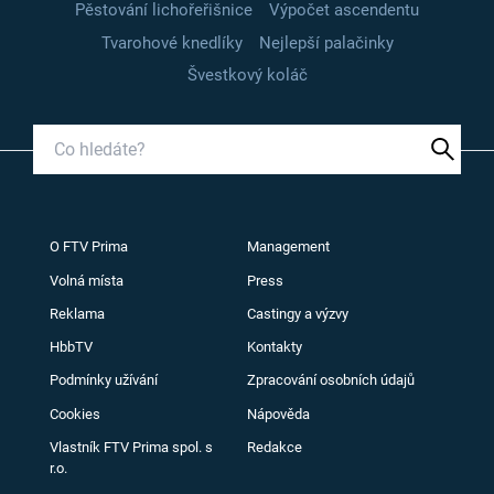
Pěstování lichořeřišnice
Výpočet ascendentu
Tvarohové knedlíky
Nejlepší palačinky
Švestkový koláč
O FTV Prima
Management
Volná místa
Press
Reklama
Castingy a výzvy
HbbTV
Kontakty
Podmínky užívání
Zpracování osobních údajů
Cookies
Nápověda
Vlastník FTV Prima spol. s
Redakce
r.o.