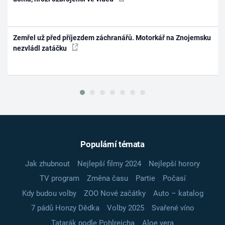
Zemřel už před příjezdem záchranářů. Motorkář na Znojemsku
nezvládl zatáčku
Populární témata
Jak zhubnout
Nejlepší filmy 2024
Nejlepší horory
TV program
Změna času
Partie
Počasí
Kdy budou volby
ZOO Nové začátky
Auto – katalog
7 pádů Honzy Dědka
Volby 2025
Svařené víno
Tatarák podle Pohlreicha
Aloe vera