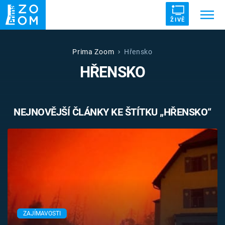
ŽIVĚ
Trendy:
ZRÁDCI
UFO
DRUHÁ SVĚTOVÁ VÁLKA
Prima Zoom
Hřensko
HŘENSKO
ZÁHADY
VETŘELCI DÁVNOVĚKU
NEJNOVĚJŠÍ ČLÁNKY KE ŠTÍTKU „HŘENSKO“
Témata
Témata
Pořady
TV Program
ZAJÍMAVOSTI