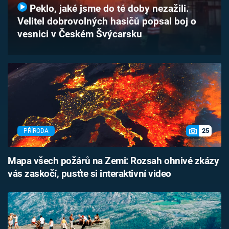
Peklo, jaké jsme do té doby nezažili.
Časopis
Velitel dobrovolných hasičů popsal boj o
vesnici v Českém Švýcarsku
Sledujte prima+
Přihlášení
Sledujte nás
25
PŘÍRODA
Mapa všech požárů na Zemi: Rozsah ohnivé zkázy
vás zaskočí, pusťte si interaktivní video