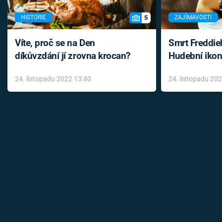
5
HISTORIE
ZAJÍMAVOSTI
Víte, proč se na Den
Smrt Freddie
díkůvzdání jí zrovna krocan?
Hudební ikon
až do konce 
24. listopadu 2022 13:40
24. listopadu 20
léky