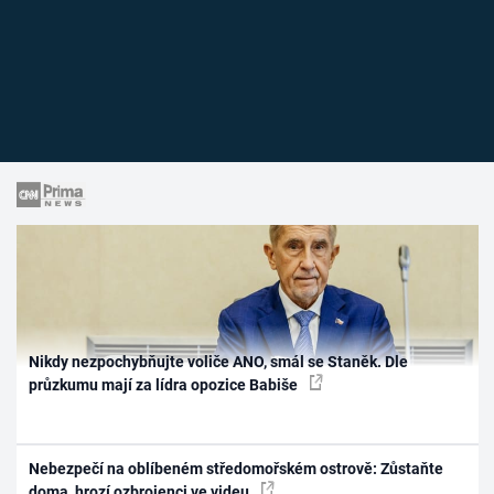
Nikdy nezpochybňujte voliče ANO, smál se Staněk. Dle
průzkumu mají za lídra opozice Babiše
Nebezpečí na oblíbeném středomořském ostrově: Zůstaňte
doma, hrozí ozbrojenci ve videu