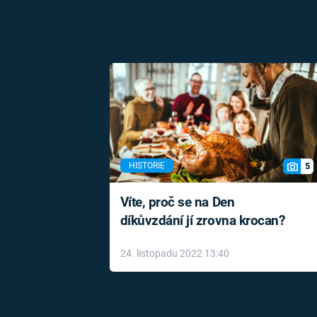
5
HISTORIE
Víte, proč se na Den
díkůvzdání jí zrovna krocan?
24. listopadu 2022 13:40