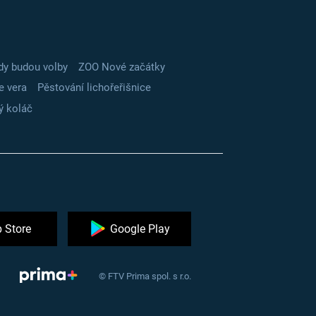
dy budou volby
ZOO Nové začátky
e vera
Pěstování lichořeřišnice
ý koláč
 Store
Google Play
© FTV Prima spol. s r.o.