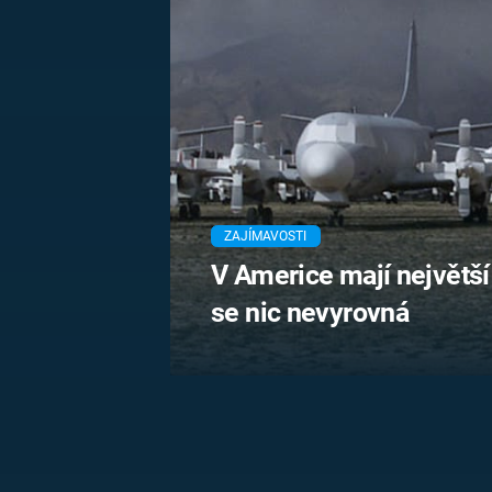
MARIE TEREZIE
ADOLF HITLER
NAPOLEON
BONAPARTE
ATENTÁT NA
REINHARDA
BRITSKÁ
HEYDRICHA
KRÁLOVSKÁ
RODINA
PRVNÍ SVĚTOVÁ
VÁLKA
ZAJÍMAVOSTI
V Americe mají největší
se nic nevyrovná