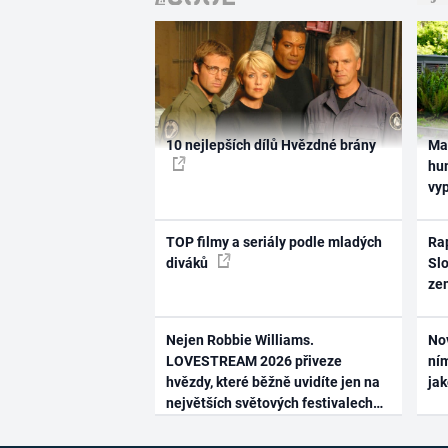
10 nejlepších dílů Hvězdné brány
Ma
hum
vy
TOP filmy a seriály podle mladých
Rap
diváků
Slo
ze
Nejen Robbie Williams.
No
LOVESTREAM 2026 přiveze
ním
hvězdy, které běžně uvidíte jen na
ja
největších světových festivalech