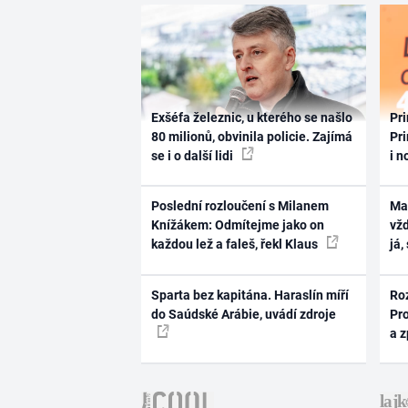
Exšéfa železnic, u kterého se našlo
Pri
80 milionů, obvinila policie. Zajímá
Pri
se i o další lidi
i n
Poslední rozloučení s Milanem
Ma
Knížákem: Odmítejme jako on
vž
každou lež a faleš, řekl Klaus
já,
Sparta bez kapitána. Haraslín míří
Ro
do Saúdské Arábie, uvádí zdroje
Pr
a 