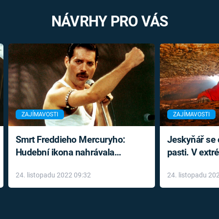
NÁVRHY PRO VÁS
ZAJÍMAVOSTI
ZAJÍMAVOSTI
Smrt Freddieho Mercuryho:
Jeskyňář se c
Hudební ikona nahrávala
pasti. V ext
až do konce života a odmítala
prožil noční
24. listopadu 2022 09:32
24. listopadu 20
léky
klaustrofobi