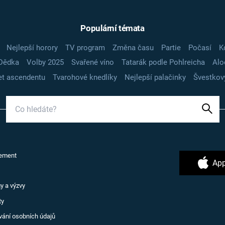
Populární témata
Nejlepší horory
TV program
Změna času
Partie
Počasí
K
Dědka
Volby 2025
Svařené víno
Tatarák podle Pohlreicha
Alo
t ascendentu
Tvarohové knedlíky
Nejlepší palačinky
Švestkov
ement
App
y a výzvy
ty
vání osobních údajů