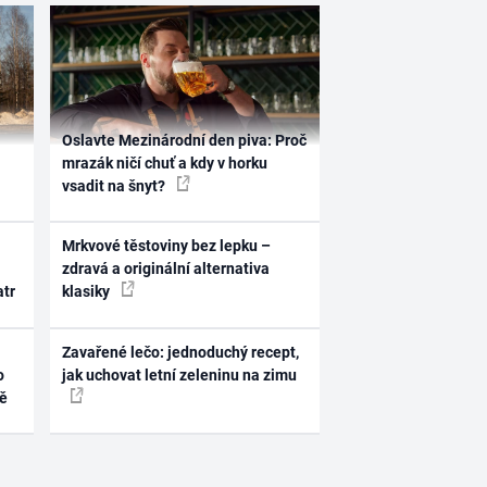
Oslavte Mezinárodní den piva: Proč
mrazák ničí chuť a kdy v horku
vsadit na šnyt?
Mrkvové těstoviny bez lepku –
zdravá a originální alternativa
atr
klasiky
Zavařené lečo: jednoduchý recept,
o
jak uchovat letní zeleninu na zimu
ně