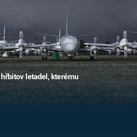
FILMY VERS
REALITA
UFO A
MIMOZEMŠŤANÉ
HORORY VE
REALITA
UTAJENÉ PŘÍBĚHY
ČESKÝCH DĚJIN
OPTICKÉ ILU
KLAMY
ALTERNATIVNÍ
HISTORIE
 hřbitov letadel, kterému