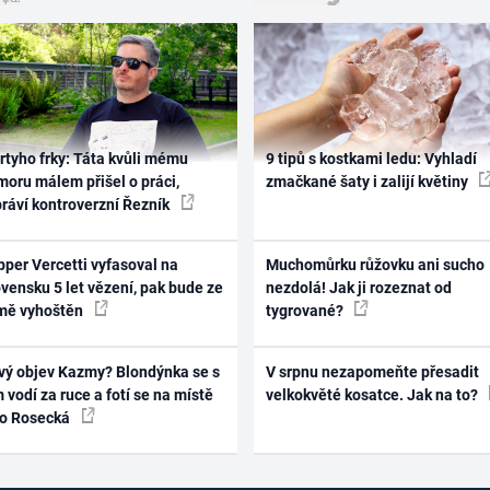
rtyho frky: Táta kvůli mému
9 tipů s kostkami ledu: Vyhladí
oru málem přišel o práci,
zmačkané šaty i zalijí květiny
práví kontroverzní Řezník
per Vercetti vyfasoval na
Muchomůrku růžovku ani sucho
vensku 5 let vězení, pak bude ze
nezdolá! Jak ji rozeznat od
mě vyhoštěn
tygrované?
vý objev Kazmy? Blondýnka se s
V srpnu nezapomeňte přesadit
 vodí za ruce a fotí se na místě
velkokvěté kosatce. Jak na to?
ko Rosecká