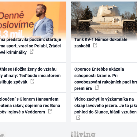
ma představila podzim: startuje
Tank KV-1 Němce dokonale
ma sport, vrací se Polabí, Zrádci
zaskočil
ové kriminálky
thiase Hložka ženy do vztahu
Operace Entebbe ukázala
dy uhnaly: Teď budu iniciátorem
schopnosti Izraele. Při
 slibuje zpěvák
osvobozování rukojmích padl br
premiéra
zloučení s Glenem Hansardem:
Video zachytilo výzkumníka na
outěná rakev, dojemná řeč Bona
okraji lávového jezera. Je to jak
zpěv Irglové s Vedderem
pohled do Slunce, hlásil vzruše