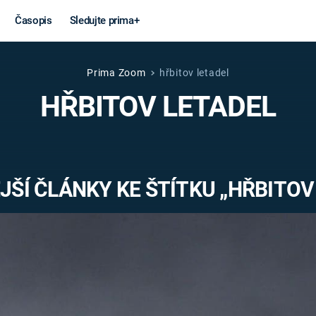
Časopis
Sledujte prima+
Prima Zoom
hřbitov letadel
Věda a
Války
HŘBITOV LETADEL
technika
STUDENÁ V
KORONAVIRUS
VÁLKA VE
VIETNAMU
VESMÍR
ŠÍ ČLÁNKY KE ŠTÍTKU „HŘBITOV
VÁLEČNÉ FI
MARS
SERIÁLY
Záhady a
Zajímav
konspirace