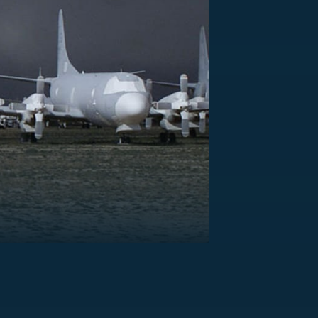
US
RSUS
ZE A