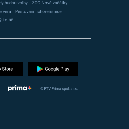
dy budou volby
ZOO Nové začátky
e vera
Pěstování lichořeřišnice
ý koláč
 Store
Google Play
© FTV Prima spol. s r.o.