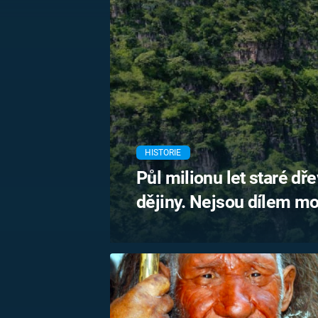
MARIE TEREZIE
ADOLF HITLER
NAPOLEON
BONAPARTE
ATENTÁT NA
REINHARDA
BRITSKÁ
HEYDRICHA
KRÁLOVSKÁ
RODINA
PRVNÍ SVĚTOVÁ
VÁLKA
HISTORIE
Půl milionu let staré dř
dějiny. Nejsou dílem mo