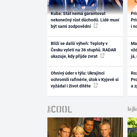
Kuba: Stát nemá garantovat
Pri
nekonečný růst důchodů. Lidé musí
Pri
být sami zodpovědní
i n
Blíží se další výheň: Teploty v
Ma
Česku vyletí na 36 stupňů. RADAR
vž
ukazuje, kdy přijde zvrat
já,
Ohnivý úder v týlu: Ukrajinci
Ro
ochromili rafinérie, útok v Kyjevě si
Pr
vyžádal i život dítěte
a 