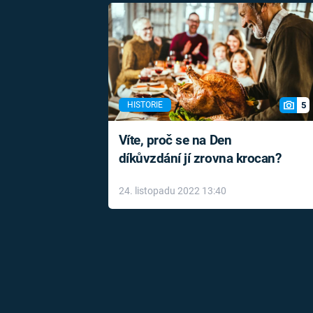
5
HISTORIE
Víte, proč se na Den
díkůvzdání jí zrovna krocan?
24. listopadu 2022 13:40