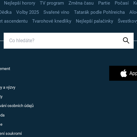
Nejlepší horory
TV program
Změna času
Partie
Počasí
K
Dědka
Volby 2025
Svařené víno
Tatarák podle Pohlreicha
Alo
t ascendentu
Tvarohové knedlíky
Nejlepší palačinky
Švestkov
ement
App
y a výzvy
ty
vání osobních údajů
ěda
ce
ení soukromí