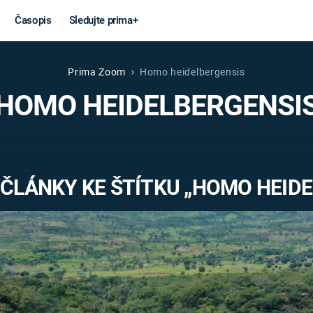
Časopis
Sledujte prima+
Prima Zoom
Homo heidelbergensis
Věda a
Války
HOMO HEIDELBERGENSI
technika
STUDENÁ V
KORONAVIRUS
VÁLKA VE
VIETNAMU
VESMÍR
ČLÁNKY KE ŠTÍTKU „HOMO HEID
VÁLEČNÉ FI
MARS
SERIÁLY
Záhady a
Zajímav
konspirace