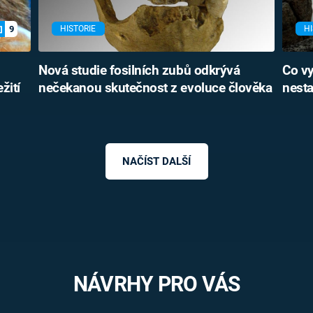
9
HISTORIE
HI
Nová studie fosilních zubů odkrývá
Co vy
žití
nečekanou skutečnost z evoluce člověka
nesta
NAČÍST DALŠÍ
NÁVRHY PRO VÁS