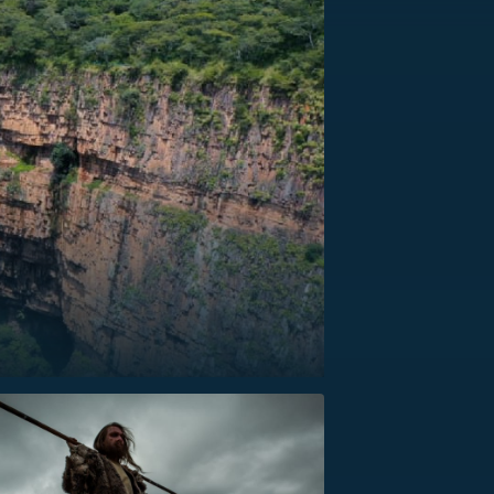
US
RSUS
ZE A