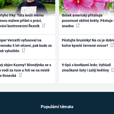
rtyho frky: Táta kvůli mému
Ibišek americký přitahuje
oru málem přišel o práci,
pozornost obřími květy. Pěstuje 
práví kontroverzní Řezník
snadno
per Vercetti vyfasoval na
Pěstujte brusinky! Na co je dobr
vensku 5 let vězení, pak bude ze
hořce kyselé červené ovoce?
mě vyhoštěn
vý objev Kazmy? Blondýnka se s
9 tipů s kostkami ledu: Vyhladí
 vodí za ruce a fotí se na místě
zmačkané šaty i zalijí květiny
ko Rosecká
Populární témata