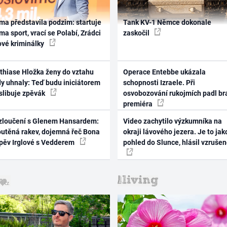
ma představila podzim: startuje
Tank KV-1 Němce dokonale
ma sport, vrací se Polabí, Zrádci
zaskočil
ové kriminálky
thiase Hložka ženy do vztahu
Operace Entebbe ukázala
dy uhnaly: Teď budu iniciátorem
schopnosti Izraele. Při
 slibuje zpěvák
osvobozování rukojmích padl br
premiéra
zloučení s Glenem Hansardem:
Video zachytilo výzkumníka na
outěná rakev, dojemná řeč Bona
okraji lávového jezera. Je to jak
zpěv Irglové s Vedderem
pohled do Slunce, hlásil vzruše