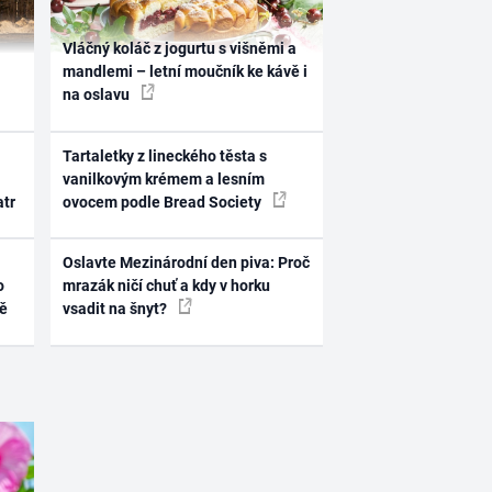
Vláčný koláč z jogurtu s višněmi a
mandlemi – letní moučník ke kávě i
na oslavu
Tartaletky z lineckého těsta s
vanilkovým krémem a lesním
atr
ovocem podle Bread Society
Oslavte Mezinárodní den piva: Proč
o
mrazák ničí chuť a kdy v horku
ně
vsadit na šnyt?