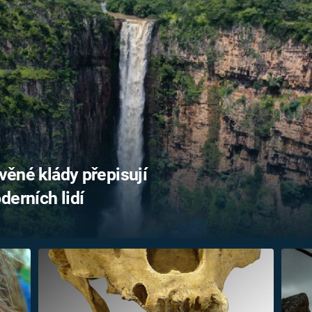
FILMY VERS
REALITA
UFO A
MIMOZEMŠŤANÉ
HORORY VE
REALITA
UTAJENÉ PŘÍBĚHY
ČESKÝCH DĚJIN
OPTICKÉ ILU
KLAMY
ALTERNATIVNÍ
HISTORIE
evěné klády přepisují
derních lidí