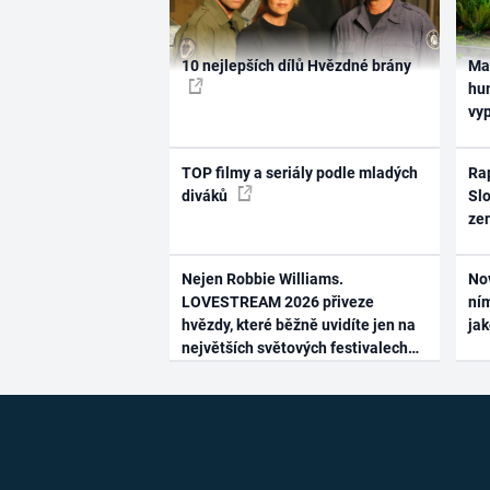
10 nejlepších dílů Hvězdné brány
Ma
hum
vy
TOP filmy a seriály podle mladých
Rap
diváků
Slo
ze
Nejen Robbie Williams.
No
LOVESTREAM 2026 přiveze
ním
hvězdy, které běžně uvidíte jen na
ja
největších světových festivalech