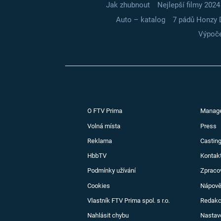
Jak zhubnout
Nejlepší filmy 2024
Auto – katalog
7 pádů Honzy 
Výpoče
O FTV Prima
Manag
Volná místa
Press
Reklama
Casting
HbbTV
Kontak
Podmínky užívání
Zpraco
Cookies
Nápov
Vlastník FTV Prima spol. s r.o.
Redak
Nahlásit chybu
Nastav