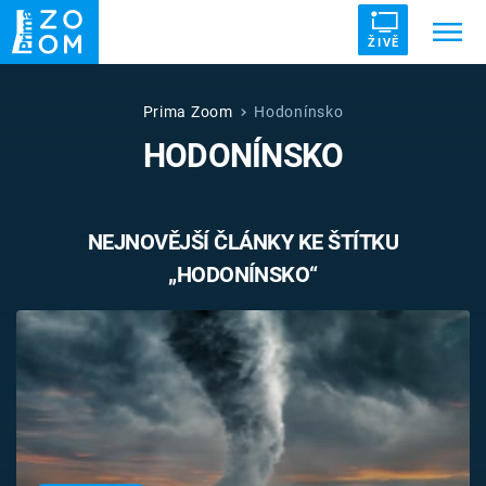
ŽIVĚ
Trendy:
ZRÁDCI
UFO
DRUHÁ SVĚTOVÁ VÁLKA
Prima Zoom
Hodonínsko
HODONÍNSKO
ZÁHADY
VETŘELCI DÁVNOVĚKU
NEJNOVĚJŠÍ ČLÁNKY KE ŠTÍTKU
„HODONÍNSKO“
Témata
Témata
Pořady
TV Program