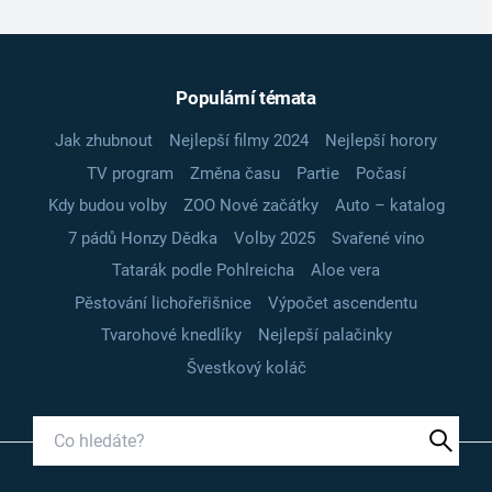
Populární témata
Jak zhubnout
Nejlepší filmy 2024
Nejlepší horory
TV program
Změna času
Partie
Počasí
Kdy budou volby
ZOO Nové začátky
Auto – katalog
7 pádů Honzy Dědka
Volby 2025
Svařené víno
Tatarák podle Pohlreicha
Aloe vera
Pěstování lichořeřišnice
Výpočet ascendentu
Tvarohové knedlíky
Nejlepší palačinky
Švestkový koláč