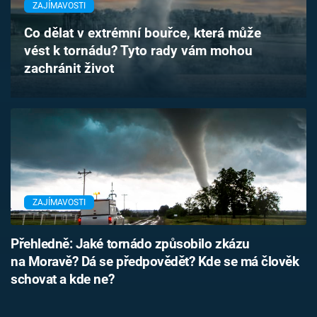
ZAJÍMAVOSTI
Časopis
Co dělat v extrémní bouřce, která může
Sledujte prima+
vést k tornádu? Tyto rady vám mohou
zachránit život
Přihlášení
Sledujte nás
ZAJÍMAVOSTI
Přehledně: Jaké tornádo způsobilo zkázu
na Moravě? Dá se předpovědět? Kde se má člověk
schovat a kde ne?