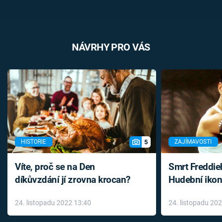
NÁVRHY PRO VÁS
5
HISTORIE
ZAJÍMAVOSTI
Víte, proč se na Den
Smrt Freddie
díkůvzdání jí zrovna krocan?
Hudební ikon
až do konce 
24. listopadu 2022 13:40
24. listopadu 20
léky