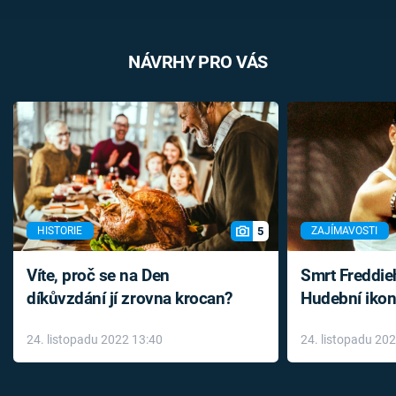
NÁVRHY PRO VÁS
5
HISTORIE
ZAJÍMAVOSTI
Víte, proč se na Den
Smrt Freddie
díkůvzdání jí zrovna krocan?
Hudební ikon
až do konce 
24. listopadu 2022 13:40
24. listopadu 20
léky