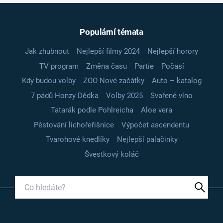
Populární témata
Jak zhubnout
Nejlepší filmy 2024
Nejlepší horory
TV program
Změna času
Partie
Počasí
Kdy budou volby
ZOO Nové začátky
Auto – katalog
7 pádů Honzy Dědka
Volby 2025
Svařené víno
Tatarák podle Pohlreicha
Aloe vera
Pěstování lichořeřišnice
Výpočet ascendentu
Tvarohové knedlíky
Nejlepší palačinky
Švestkový koláč