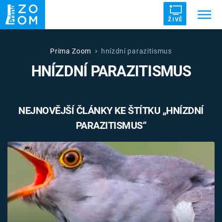
ŽIVĚ
Trendy:
ZRÁDCI
UFO
DRUHÁ SVĚTOVÁ VÁLKA
Prima Zoom
hnízdní parazitismus
HNÍZDNÍ PARAZITISMUS
ZÁHADY
VETŘELCI DÁVNOVĚKU
NEJNOVĚJŠÍ ČLÁNKY KE ŠTÍTKU „HNÍZDNÍ
PARAZITISMUS“
Témata
Témata
Pořady
TV Program