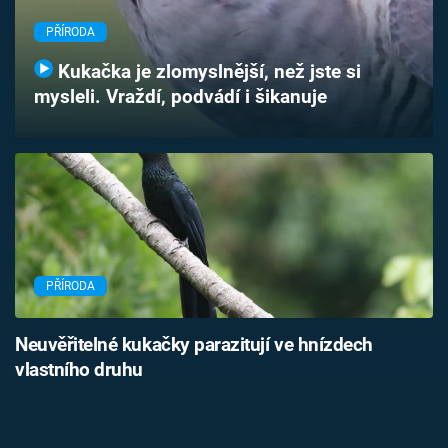
Časopis
PŘÍRODA
Sledujte prima+
Kukačka je zlomyslnější, než jste si
mysleli. Vraždí, podvádí i šikanuje
Přihlášení
Sledujte nás
PŘÍRODA
Neuvěřitelné kukačky parazitují ve hnízdech
vlastního druhu