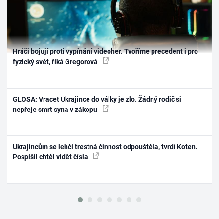
Hráči bojují proti vypínání videoher. Tvoříme precedent i pro
fyzický svět, říká Gregorová
GLOSA: Vracet Ukrajince do války je zlo. Žádný rodič si
nepřeje smrt syna v zákopu
Ukrajincům se lehčí trestná činnost odpouštěla, tvrdí Koten.
Pospíšil chtěl vidět čísla