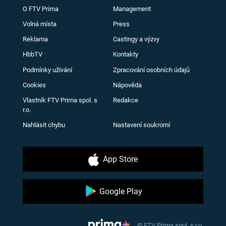
O FTV Prima
Management
Volná místa
Press
Reklama
Castingy a výzvy
HbbTV
Kontakty
Podmínky užívání
Zpracování osobních údajů
Cookies
Nápověda
Vlastník FTV Prima spol. s
Redakce
r.o.
Nahlásit chybu
Nastavení soukromí
App Store
Google Play
© FTV Prima spol. s r.o.