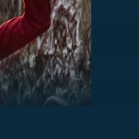
US
RSUS
ZE A