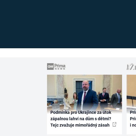
Podmínka pro Ukrajince za útok
Pri
zápalnou lahví na dům s dětmi?
Pri
Tejc zvažuje mimořádný zásah
i n