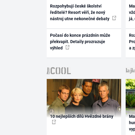
Rozpohybují české školství
Ma
ředitelé? Resort věří, že nový
vž
nástroj utne nekonečné debaty
já,
Počasí do konce prázdnin může
Ro
překvapit. Detaily prozrazuje
Pr
výhled
a 
10 nejlepších dílů Hvězdné brány
Ma
hum
vy