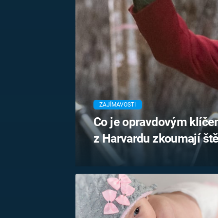
MARIE TEREZIE
ADOLF HITLER
NAPOLEON
BONAPARTE
ATENTÁT NA
REINHARDA
BRITSKÁ
HEYDRICHA
KRÁLOVSKÁ
RODINA
PRVNÍ SVĚTOVÁ
VÁLKA
ZAJÍMAVOSTI
Co je opravdovým klíče
z Harvardu zkoumají štěs