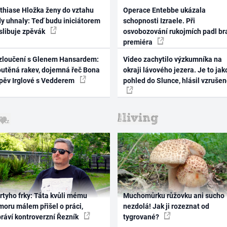
thiase Hložka ženy do vztahu
Operace Entebbe ukázala
dy uhnaly: Teď budu iniciátorem
schopnosti Izraele. Při
 slibuje zpěvák
osvobozování rukojmích padl br
premiéra
zloučení s Glenem Hansardem:
Video zachytilo výzkumníka na
outěná rakev, dojemná řeč Bona
okraji lávového jezera. Je to jak
zpěv Irglové s Vedderem
pohled do Slunce, hlásil vzruše
rtyho frky: Táta kvůli mému
Muchomůrku růžovku ani sucho
oru málem přišel o práci,
nezdolá! Jak ji rozeznat od
práví kontroverzní Řezník
tygrované?