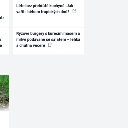
Léto bez přehřáté kuchyně. Jak
vařit i během tropických dnů?
atr
Rýžové burgery s kuřecím masem a
o
mrkví podávané se salátem – lehká
ně
a chutná večeře