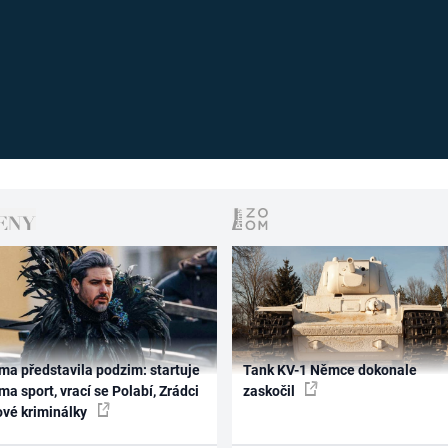
ma představila podzim: startuje
Tank KV-1 Němce dokonale
ma sport, vrací se Polabí, Zrádci
zaskočil
ové kriminálky