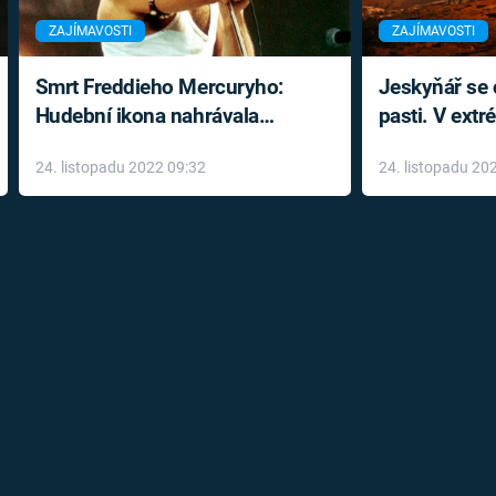
ZAJÍMAVOSTI
ZAJÍMAVOSTI
Smrt Freddieho Mercuryho:
Jeskyňář se c
Hudební ikona nahrávala
pasti. V ext
až do konce života a odmítala
prožil noční
24. listopadu 2022 09:32
24. listopadu 20
léky
klaustrofobi