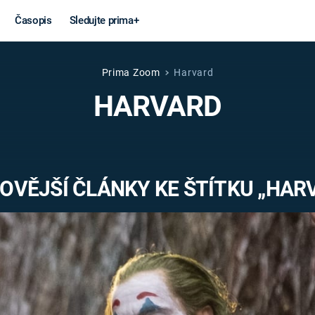
Časopis
Sledujte prima+
Prima Zoom
Harvard
Věda a
Války
HARVARD
technika
STUDENÁ V
KORONAVIRUS
VÁLKA VE
VIETNAMU
VESMÍR
OVĚJŠÍ ČLÁNKY KE ŠTÍTKU „HAR
VÁLEČNÉ FI
MARS
SERIÁLY
Záhady a
Zajímav
konspirace