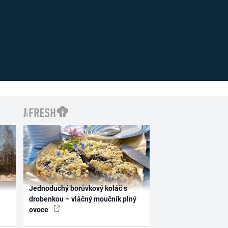
Jednoduchý borůvkový koláč s
drobenkou – vláčný moučník plný
ovoce