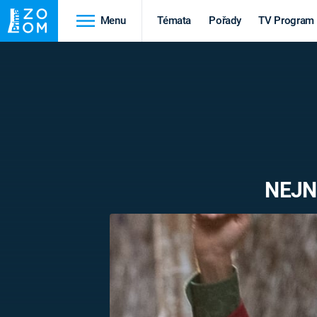
Menu
Témata
Pořady
TV Program
Cestování
Historie
HRADY A ZÁMKY
VIKINGOVÉ
HEDVÁBNÁ STEZKA
EPIDEMIE A
PANDEMIE
PŘÍRODA
NEJN
STAROVĚKÝ EGYPT
Druhá
Výročí
světová válka