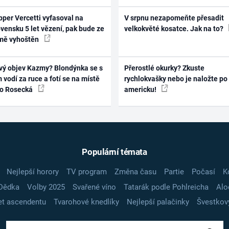
per Vercetti vyfasoval na
V srpnu nezapomeňte přesadit
vensku 5 let vězení, pak bude ze
velkokvěté kosatce. Jak na to?
mě vyhoštěn
vý objev Kazmy? Blondýnka se s
Přerostlé okurky? Zkuste
 vodí za ruce a fotí se na místě
rychlokvašky nebo je naložte po
ko Rosecká
americku!
Populární témata
Nejlepší horory
TV program
Změna času
Partie
Počasí
K
Dědka
Volby 2025
Svařené víno
Tatarák podle Pohlreicha
Alo
t ascendentu
Tvarohové knedlíky
Nejlepší palačinky
Švestkov