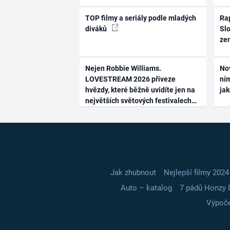
TOP filmy a seriály podle mladých
Rap
diváků
Slo
ze
Nejen Robbie Williams.
No
LOVESTREAM 2026 přiveze
ním
hvězdy, které běžně uvidíte jen na
ja
největších světových festivalech
Jak zhubnout
Nejlepší filmy 2024
Auto – katalog
7 pádů Honzy 
Výpoče