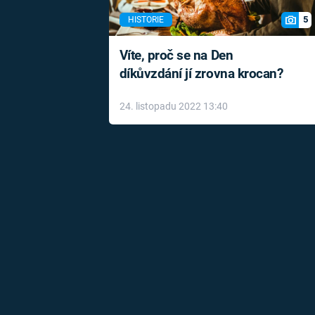
5
HISTORIE
Víte, proč se na Den
díkůvzdání jí zrovna krocan?
24. listopadu 2022 13:40