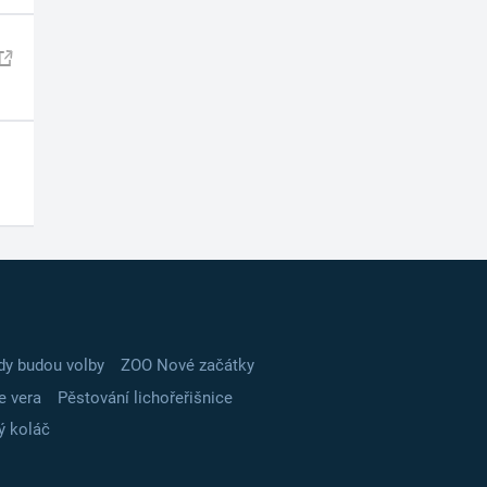
dy budou volby
ZOO Nové začátky
e vera
Pěstování lichořeřišnice
ý koláč