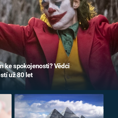
FILMY VERS
REALITA
UFO A
MIMOZEMŠŤANÉ
HORORY VE
REALITA
UTAJENÉ PŘÍBĚHY
ČESKÝCH DĚJIN
OPTICKÉ ILU
KLAMY
ALTERNATIVNÍ
HISTORIE
m ke spokojenosti? Vědci
tí už 80 let