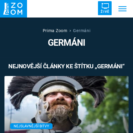
ŽIVĚ
Trendy:
ZRÁDCI
UFO
DRUHÁ SVĚTOVÁ VÁLKA
Prima Zoom
Germáni
GERMÁNI
ZÁHADY
VETŘELCI DÁVNOVĚKU
NEJNOVĚJŠÍ ČLÁNKY KE ŠTÍTKU „GERMÁNI“
Témata
Témata
Pořady
TV Program
NEJSLAVNĚJŠÍ BITVY