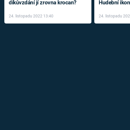
díkůvzdání jí zrovna krocan?
Hudební ikon
až do konce 
24. listopadu 2022 13:40
24. listopadu 20
léky