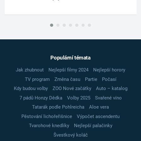
Populární témata
Jak zhubnout
Nejlepší filmy 2024
Nejlepší horory
TV program
Změna času
Partie
Počasí
Kdy budou volby
ZOO Nové začátky
Auto – katalog
7 pádů Honzy Dědka
Volby 2025
Svařené víno
Tatarák podle Pohlreicha
Aloe vera
Pěstování lichořeřišnice
Výpočet ascendentu
Tvarohové knedlíky
Nejlepší palačinky
Švestkový koláč