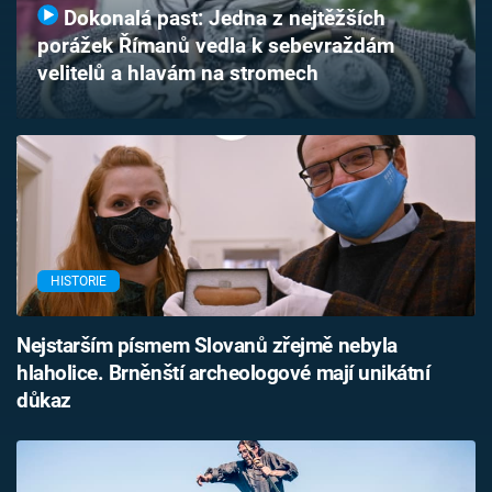
Dokonalá past: Jedna z nejtěžších
Časopis
porážek Římanů vedla k sebevraždám
velitelů a hlavám na stromech
Sledujte prima+
Přihlášení
Sledujte nás
HISTORIE
Nejstarším písmem Slovanů zřejmě nebyla
hlaholice. Brněnští archeologové mají unikátní
důkaz