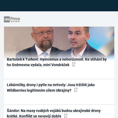
Bartošek k Turkovi: Hyenismus a nehoráznost. Ke stíhání by
ho Sněmovna vydala, míní Vondráček
Lékárničky, drony i pytle na mrtvoly: Jsou tržiště jako
Wildberries legitimním cílem Ukrajiny?
Šándor: Na masy ruských vojáků budou ukrajinské drony
krátké. Konflikt se nevyvíjí dobře