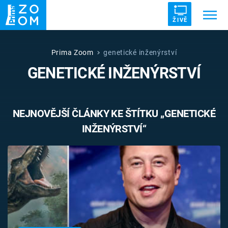
ŽIVĚ
Trendy:
ZRÁDCI
UFO
DRUHÁ SVĚTOVÁ VÁLKA
Prima Zoom
genetické inženýrství
GENETICKÉ INŽENÝRSTVÍ
ZÁHADY
VETŘELCI DÁVNOVĚKU
NEJNOVĚJŠÍ ČLÁNKY KE ŠTÍTKU „GENETICKÉ
INŽENÝRSTVÍ“
Témata
Témata
Pořady
TV Program