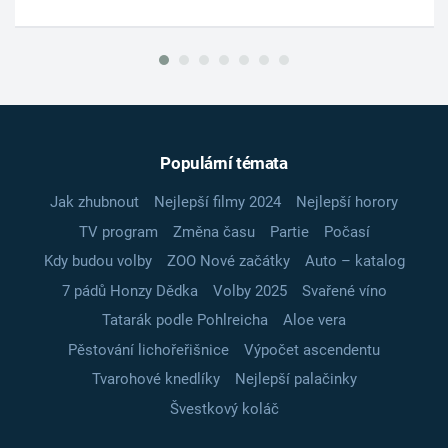
Populární témata
Jak zhubnout
Nejlepší filmy 2024
Nejlepší horory
TV program
Změna času
Partie
Počasí
Kdy budou volby
ZOO Nové začátky
Auto – katalog
7 pádů Honzy Dědka
Volby 2025
Svařené víno
Tatarák podle Pohlreicha
Aloe vera
Pěstování lichořeřišnice
Výpočet ascendentu
Tvarohové knedlíky
Nejlepší palačinky
Švestkový koláč