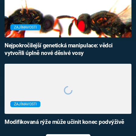
ZAJÍMAVOSTI
Nejpokročilejší genetická manipulace: vědci
vytvořili úplně nové děsivé vosy
ZAJÍMAVOSTI
Modifikovaná rýže může učinit konec podvýživě