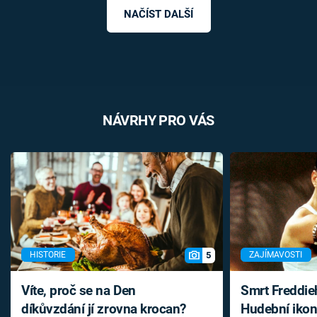
NAČÍST DALŠÍ
NÁVRHY PRO VÁS
5
HISTORIE
ZAJÍMAVOSTI
Víte, proč se na Den
Smrt Freddie
díkůvzdání jí zrovna krocan?
Hudební ikon