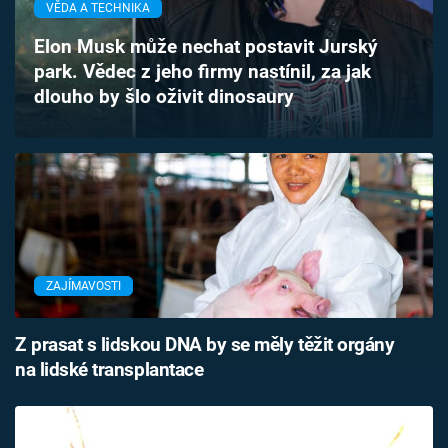
VĚDA A TECHNIKA
Časopis
Elon Musk může nechat postavit Jurský
Sledujte prima+
park. Vědec z jeho firmy nastínil, za jak
dlouho by šlo oživit dinosaury
Přihlášení
Sledujte nás
ZAJÍMAVOSTI
Z prasat s lidskou DNA by se měly těžit orgány
na lidské transplantace