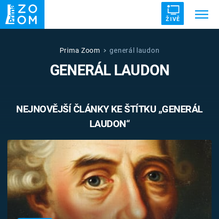
ŽIVĚ
Trendy:
ZRÁDCI
UFO
DRUHÁ SVĚTOVÁ VÁLKA
Prima Zoom
generál laudon
GENERÁL LAUDON
ZÁHADY
VETŘELCI DÁVNOVĚKU
NEJNOVĚJŠÍ ČLÁNKY KE ŠTÍTKU „GENERÁL
LAUDON“
Témata
Témata
Pořady
TV Program