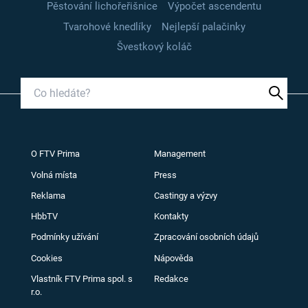
Pěstování lichořeřišnice
Výpočet ascendentu
Tvarohové knedlíky
Nejlepší palačinky
Švestkový koláč
O FTV Prima
Management
Volná místa
Press
Reklama
Castingy a výzvy
HbbTV
Kontakty
Podmínky užívání
Zpracování osobních údajů
Cookies
Nápověda
Vlastník FTV Prima spol. s
Redakce
r.o.