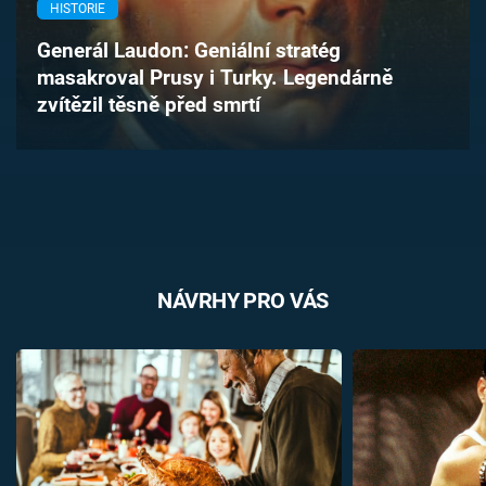
HISTORIE
Časopis
Generál Laudon: Geniální stratég
Sledujte prima+
masakroval Prusy i Turky. Legendárně
zvítězil těsně před smrtí
Přihlášení
Sledujte nás
NÁVRHY PRO VÁS