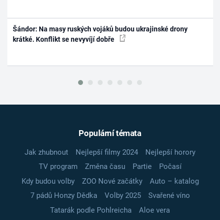
Šándor: Na masy ruských vojáků budou ukrajinské drony
krátké. Konflikt se nevyvíjí dobře
Populární témata
Jak zhubnout
Nejlepší filmy 2024
Nejlepší horory
TV program
Změna času
Partie
Počasí
Kdy budou volby
ZOO Nové začátky
Auto – katalog
7 pádů Honzy Dědka
Volby 2025
Svařené víno
Tatarák podle Pohlreicha
Aloe vera