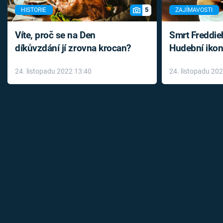
5
HISTORIE
ZAJÍMAVOSTI
Víte, proč se na Den
Smrt Freddie
díkůvzdání jí zrovna krocan?
Hudební ikon
až do konce 
24. listopadu 2022 13:40
24. listopadu 20
léky