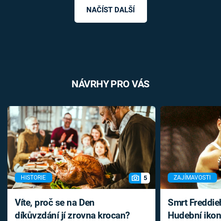
NAČÍST DALŠÍ
NÁVRHY PRO VÁS
5
HISTORIE
ZAJÍMAVOSTI
Víte, proč se na Den
Smrt Freddie
díkůvzdání jí zrovna krocan?
Hudební ikon