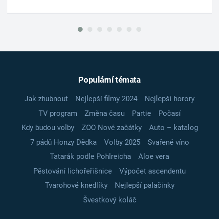
Populární témata
Jak zhubnout
Nejlepší filmy 2024
Nejlepší horory
TV program
Změna času
Partie
Počasí
Kdy budou volby
ZOO Nové začátky
Auto – katalog
7 pádů Honzy Dědka
Volby 2025
Svařené víno
Tatarák podle Pohlreicha
Aloe vera
Pěstování lichořeřišnice
Výpočet ascendentu
Tvarohové knedlíky
Nejlepší palačinky
Švestkový koláč