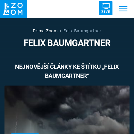
ŽIVĚ
Trendy:
ZRÁDCI
UFO
DRUHÁ SVĚTOVÁ VÁLKA
Prima Zoom
Felix Baumgartner
FELIX BAUMGARTNER
ZÁHADY
VETŘELCI DÁVNOVĚKU
NEJNOVĚJŠÍ ČLÁNKY KE ŠTÍTKU „FELIX
BAUMGARTNER“
Témata
Témata
Pořady
TV Program