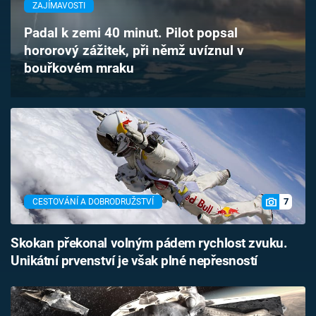
ZAJÍMAVOSTI
Časopis
Padal k zemi 40 minut. Pilot popsal
Sledujte prima+
hororový zážitek, při němž uvíznul v
bouřkovém mraku
Přihlášení
Sledujte nás
7
CESTOVÁNÍ A DOBRODRUŽSTVÍ
Skokan překonal volným pádem rychlost zvuku.
Unikátní prvenství je však plné nepřesností