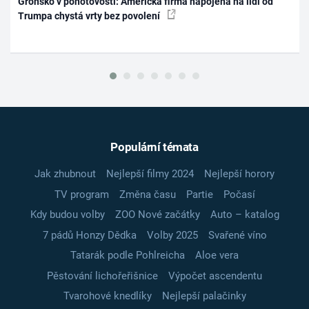
Grónsko v pohotovosti: Americká firma napojená na lidi od
Trumpa chystá vrty bez povolení
Populární témata
Jak zhubnout
Nejlepší filmy 2024
Nejlepší horory
TV program
Změna času
Partie
Počasí
Kdy budou volby
ZOO Nové začátky
Auto – katalog
7 pádů Honzy Dědka
Volby 2025
Svařené víno
Tatarák podle Pohlreicha
Aloe vera
Pěstování lichořeřišnice
Výpočet ascendentu
Tvarohové knedlíky
Nejlepší palačinky