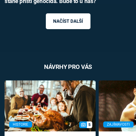
stane příští genocida. Bude to u nás?
NAČÍST DALŠÍ
NÁVRHY PRO VÁS
5
HISTORIE
ZAJÍMAVOSTI