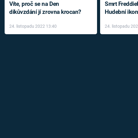
Víte, proč se na Den
Smrt Freddie
díkůvzdání jí zrovna krocan?
Hudební ikon
až do konce 
24. listopadu 2022 13:40
24. listopadu 20
léky