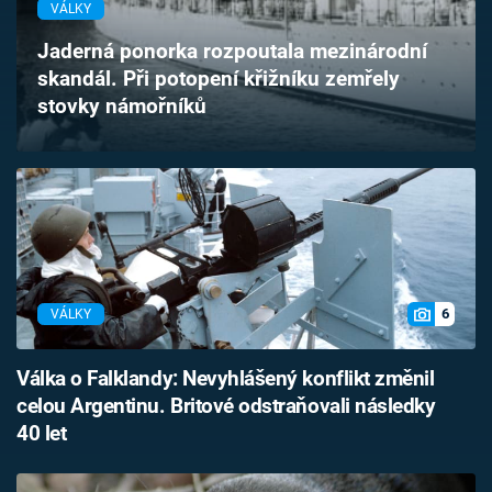
VÁLKY
Časopis
Jaderná ponorka rozpoutala mezinárodní
Sledujte prima+
skandál. Při potopení křižníku zemřely
stovky námořníků
Přihlášení
Sledujte nás
6
VÁLKY
Válka o Falklandy: Nevyhlášený konflikt změnil
celou Argentinu. Britové odstraňovali následky
40 let