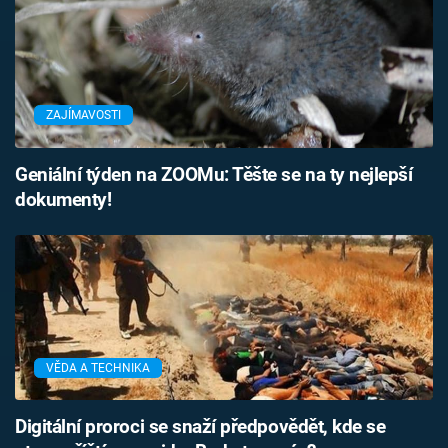
ZAJÍMAVOSTI
Geniální týden na ZOOMu: Těšte se na ty nejlepší
dokumenty!
VĚDA A TECHNIKA
Digitální proroci se snaží předpovědět, kde se