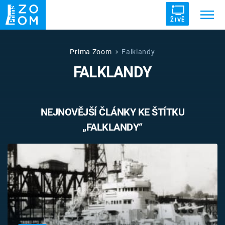
ŽIVĚ
Trendy:
ZRÁDCI
UFO
DRUHÁ SVĚTOVÁ VÁLKA
Prima Zoom
Falklandy
FALKLANDY
ZÁHADY
VETŘELCI DÁVNOVĚKU
NEJNOVĚJŠÍ ČLÁNKY KE ŠTÍTKU
„FALKLANDY“
Témata
Témata
Pořady
TV Program