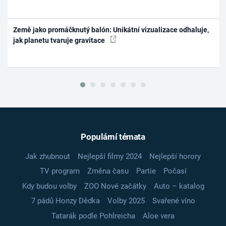
Země jako promáčknutý balón: Unikátní vizualizace odhaluje,
jak planetu tvaruje gravitace
Populární témata
Jak zhubnout
Nejlepší filmy 2024
Nejlepší horory
TV program
Změna času
Partie
Počasí
Kdy budou volby
ZOO Nové začátky
Auto – katalog
7 pádů Honzy Dědka
Volby 2025
Svařené víno
Tatarák podle Pohlreicha
Aloe vera