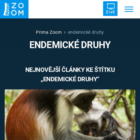
ŽIVĚ
Trendy:
ZRÁDCI
UFO
DRUHÁ SVĚTOVÁ VÁLKA
Prima Zoom
endemické druhy
ENDEMICKÉ DRUHY
ZÁHADY
VETŘELCI DÁVNOVĚKU
NEJNOVĚJŠÍ ČLÁNKY KE ŠTÍTKU
„ENDEMICKÉ DRUHY“
Témata
Témata
Pořady
TV Program