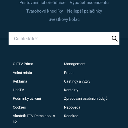
Pěstování lichořeřišnice
Výpočet ascendentu
Tvarohové knedlíky
Nejlepší palačinky
Švestkový koláč
O FTV Prima
Management
Volná místa
Press
Reklama
Castingy a výzvy
HbbTV
Kontakty
Podmínky užívání
Zpracování osobních údajů
Cookies
Nápověda
Vlastník FTV Prima spol. s
Redakce
r.o.