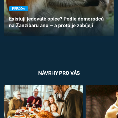
Časopis
PŘÍRODA
Sledujte prima+
Existují jedovaté opice? Podle domorodců
na Zanzibaru ano – a proto je zabíjejí
Přihlášení
Sledujte nás
NÁVRHY PRO VÁS