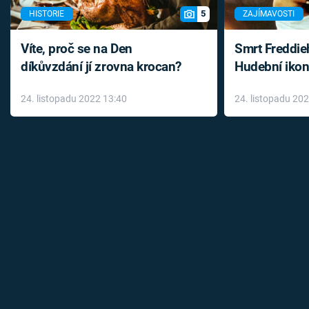
5
HISTORIE
ZAJÍMAVOSTI
Víte, proč se na Den
Smrt Freddie
díkůvzdání jí zrovna krocan?
Hudební ikon
až do konce 
24. listopadu 2022 13:40
24. listopadu 20
léky