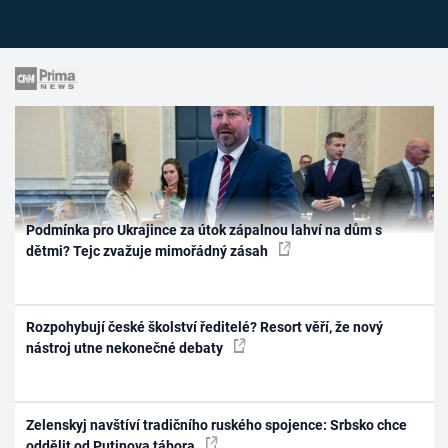
Podmínka pro Ukrajince za útok zápalnou lahví na dům s
dětmi? Tejc zvažuje mimořádný zásah
Rozpohybují české školství ředitelé? Resort věří, že nový
nástroj utne nekonečné debaty
Zelenskyj navštíví tradičního ruského spojence: Srbsko chce
oddělit od Putinova tábora