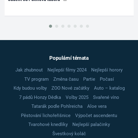
Populární témata
Jak zhubnout
Nejlepší filmy 2024
Nejlepší horory
TV program
Změna času
Partie
Počasí
Kdy budou volby
ZOO Nové začátky
Auto – katalog
7 pádů Honzy Dědka
Volby 2025
Svařené víno
Tatarák podle Pohlreicha
Aloe vera
Pěstování lichořeřišnice
Výpočet ascendentu
Tvarohové knedlíky
Nejlepší palačinky
Švestkový koláč