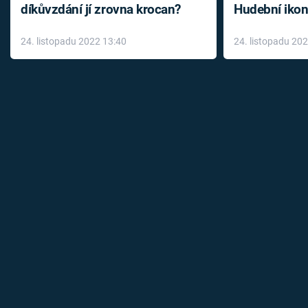
díkůvzdání jí zrovna krocan?
Hudební ikon
až do konce 
24. listopadu 2022 13:40
24. listopadu 20
léky