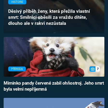
HISTORIE
Časopis
Děsivý příběh ženy, která přežila vlastní
Sledujte prima+
smrt: Smilnici oběsili za vraždu dítěte,
dlouho ale v rakvi nezůstala
Přihlášení
Sledujte nás
7
PŘÍRODA
Miminko pandy červené zabil ohňostroj. Jeho smrt
byla velmi nepříjemná