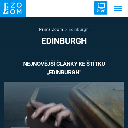
ŽIVĚ
Trendy:
ZRÁDCI
UFO
DRUHÁ SVĚTOVÁ VÁLKA
Prima Zoom
Edinburgh
EDINBURGH
ZÁHADY
VETŘELCI DÁVNOVĚKU
NEJNOVĚJŠÍ ČLÁNKY KE ŠTÍTKU
„EDINBURGH“
Témata
Témata
Pořady
TV Program