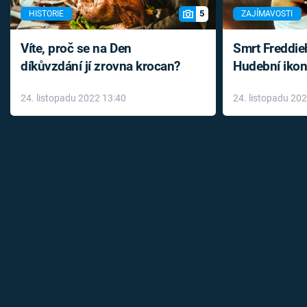
5
HISTORIE
ZAJÍMAVOSTI
Víte, proč se na Den
Smrt Freddie
díkůvzdání jí zrovna krocan?
Hudební ikon
až do konce 
24. listopadu 2022 13:40
24. listopadu 20
léky