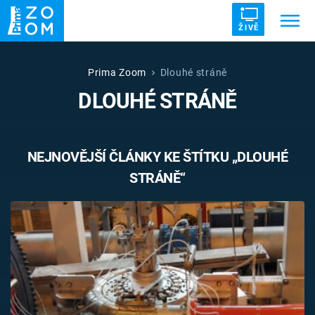
ŽIVĚ
Trendy:
ZRÁDCI
UFO
DRUHÁ SVĚTOVÁ VÁLKA
Prima Zoom
Dlouhé stráně
DLOUHÉ STRÁNĚ
ZÁHADY
VETŘELCI DÁVNOVĚKU
NEJNOVĚJŠÍ ČLÁNKY KE ŠTÍTKU „DLOUHÉ
STRÁNĚ“
Témata
Témata
Pořady
TV Program