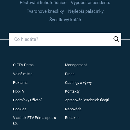
Pěstování lichořeřišnice
Výpočet ascendentu
Tvarohové knedlíky
Nejlepší palačinky
Švestkový koláč
O FTV Prima
Management
Volná místa
Press
Reklama
Castingy a výzvy
HbbTV
Kontakty
Podmínky užívání
Zpracování osobních údajů
Cookies
Nápověda
Vlastník FTV Prima spol. s
Redakce
r.o.