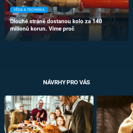
Časopis
VĚDA A TECHNIKA
Sledujte prima+
Dlouhé stráně dostanou kolo za 140
milionů korun. Víme proč
Přihlášení
Sledujte nás
NÁVRHY PRO VÁS