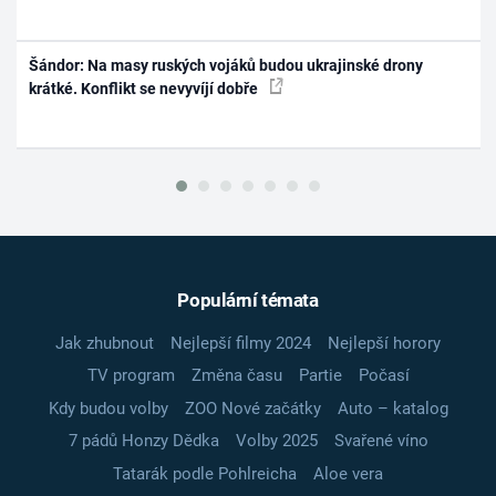
Šándor: Na masy ruských vojáků budou ukrajinské drony
krátké. Konflikt se nevyvíjí dobře
Populární témata
Jak zhubnout
Nejlepší filmy 2024
Nejlepší horory
TV program
Změna času
Partie
Počasí
Kdy budou volby
ZOO Nové začátky
Auto – katalog
7 pádů Honzy Dědka
Volby 2025
Svařené víno
Tatarák podle Pohlreicha
Aloe vera