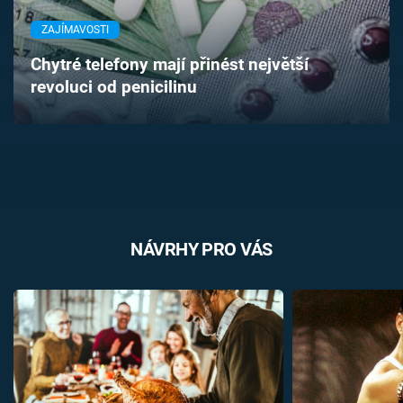
Časopis
ZAJÍMAVOSTI
Sledujte prima+
Chytré telefony mají přinést největší
revoluci od penicilinu
Přihlášení
Sledujte nás
NÁVRHY PRO VÁS