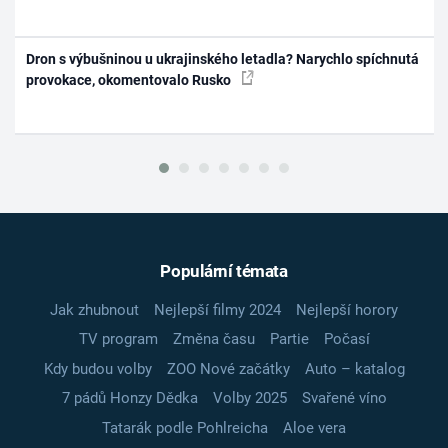
Dron s výbušninou u ukrajinského letadla? Narychlo spíchnutá
provokace, okomentovalo Rusko
Populární témata
Jak zhubnout
Nejlepší filmy 2024
Nejlepší horory
TV program
Změna času
Partie
Počasí
Kdy budou volby
ZOO Nové začátky
Auto – katalog
7 pádů Honzy Dědka
Volby 2025
Svařené víno
Tatarák podle Pohlreicha
Aloe vera