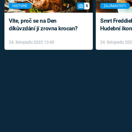
5
HISTORIE
ZAJÍMAVOSTI
Víte, proč se na Den
Smrt Freddie
díkůvzdání jí zrovna krocan?
Hudební ikon
až do konce 
24. listopadu 2022 13:40
24. listopadu 20
léky