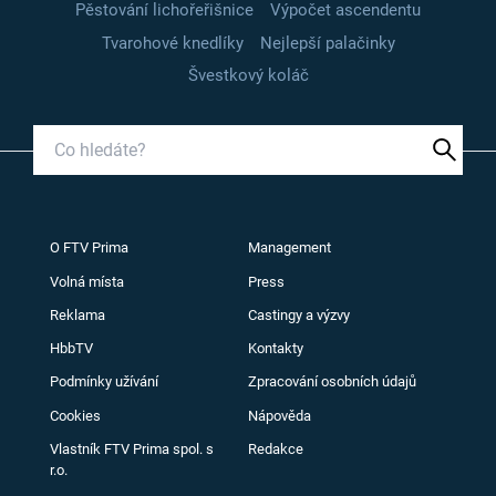
Pěstování lichořeřišnice
Výpočet ascendentu
Tvarohové knedlíky
Nejlepší palačinky
Švestkový koláč
O FTV Prima
Management
Volná místa
Press
Reklama
Castingy a výzvy
HbbTV
Kontakty
Podmínky užívání
Zpracování osobních údajů
Cookies
Nápověda
Vlastník FTV Prima spol. s
Redakce
r.o.