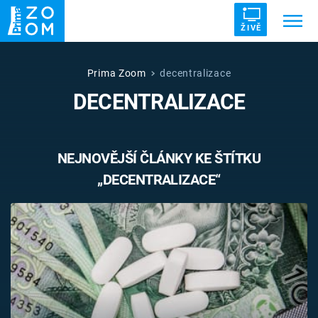
ŽIVĚ
Trendy:
ZRÁDCI
UFO
DRUHÁ SVĚTOVÁ VÁLKA
Prima Zoom
decentralizace
DECENTRALIZACE
ZÁHADY
VETŘELCI DÁVNOVĚKU
NEJNOVĚJŠÍ ČLÁNKY KE ŠTÍTKU
„DECENTRALIZACE“
Témata
Témata
Pořady
TV Program