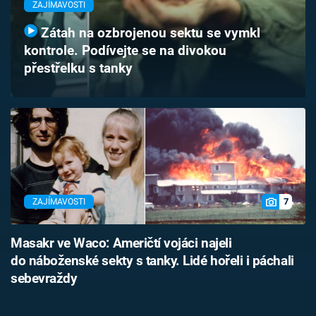
ZAJÍMAVOSTI
Časopis
Zátah na ozbrojenou sektu se vymkl
Sledujte prima+
kontrole. Podívejte se na divokou
přestřelku s tanky
Přihlášení
Sledujte nás
7
ZAJÍMAVOSTI
Masakr ve Waco: Američtí vojáci najeli
do náboženské sekty s tanky. Lidé hořeli i páchali
sebevraždy