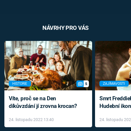
NÁVRHY PRO VÁS
5
HISTORIE
ZAJÍMAVOSTI
Víte, proč se na Den
Smrt Freddie
díkůvzdání jí zrovna krocan?
Hudební ikon
až do konce 
24. listopadu 2022 13:40
24. listopadu 20
léky