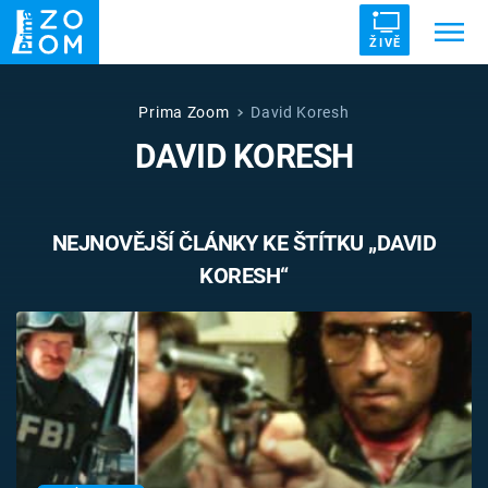
ŽIVĚ
Trendy:
ZRÁDCI
UFO
DRUHÁ SVĚTOVÁ VÁLKA
Prima Zoom
David Koresh
DAVID KORESH
ZÁHADY
VETŘELCI DÁVNOVĚKU
NEJNOVĚJŠÍ ČLÁNKY KE ŠTÍTKU „DAVID
KORESH“
Témata
Témata
Pořady
TV Program