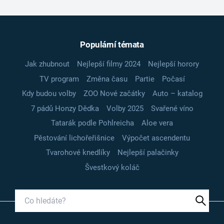
Populární témata
Jak zhubnout
Nejlepší filmy 2024
Nejlepší horory
TV program
Změna času
Partie
Počasí
Kdy budou volby
ZOO Nové začátky
Auto – katalog
7 pádů Honzy Dědka
Volby 2025
Svařené víno
Tatarák podle Pohlreicha
Aloe vera
Pěstování lichořeřišnice
Výpočet ascendentu
Tvarohové knedlíky
Nejlepší palačinky
Švestkový koláč