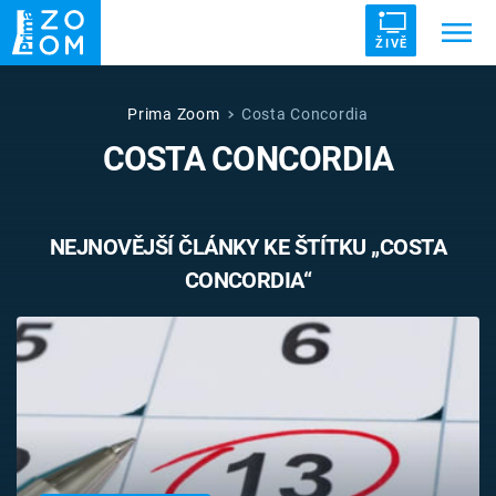
ŽIVĚ
Trendy:
ZRÁDCI
UFO
DRUHÁ SVĚTOVÁ VÁLKA
Prima Zoom
Costa Concordia
COSTA CONCORDIA
ZÁHADY
VETŘELCI DÁVNOVĚKU
NEJNOVĚJŠÍ ČLÁNKY KE ŠTÍTKU „COSTA
CONCORDIA“
Témata
Témata
Pořady
TV Program