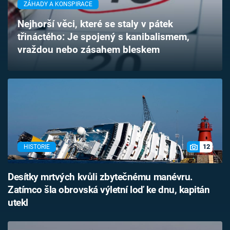
ZÁHADY A KONSPIRACE
Časopis
Nejhorší věci, které se staly v pátek
Sledujte prima+
třináctého: Je spojený s kanibalismem,
vraždou nebo zásahem bleskem
Přihlášení
Sledujte nás
12
HISTORIE
Desítky mrtvých kvůli zbytečnému manévru.
Zatímco šla obrovská výletní loď ke dnu, kapitán
utekl