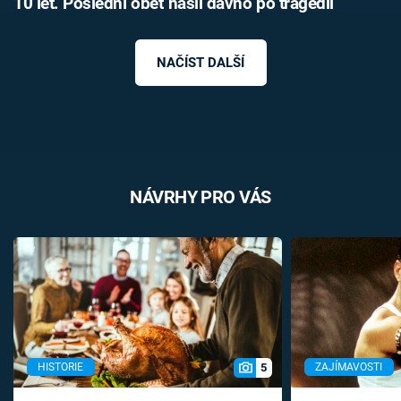
10 let. Poslední oběť našli dávno po tragédii
NAČÍST DALŠÍ
NÁVRHY PRO VÁS
5
HISTORIE
ZAJÍMAVOSTI