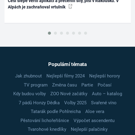
Češi slepě věřili aplikaci a přecenili síly, píší v Rakousku. V
Alpách je zachraňoval vrtulník
Populární témata
Jak zhubnout
Nejlepší filmy 2024
Nejlepší horory
TV program
Změna času
Partie
Počasí
Kdy budou volby
ZOO Nové začátky
Auto – katalog
7 pádů Honzy Dědka
Volby 2025
Svařené víno
Tatarák podle Pohlreicha
Aloe vera
Pěstování lichořeřišnice
Výpočet ascendentu
Tvarohové knedlíky
Nejlepší palačinky