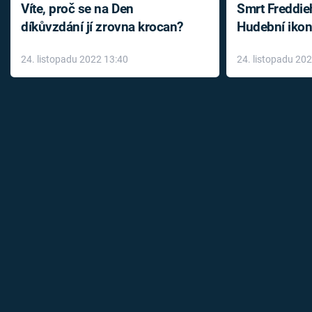
Víte, proč se na Den
Smrt Freddie
díkůvzdání jí zrovna krocan?
Hudební ikon
až do konce 
24. listopadu 2022 13:40
24. listopadu 20
léky