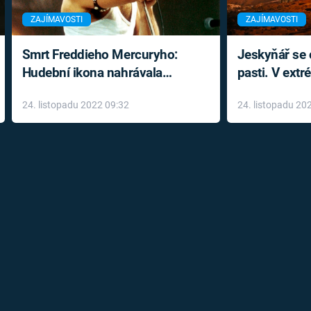
ZAJÍMAVOSTI
ZAJÍMAVOSTI
Smrt Freddieho Mercuryho:
Jeskyňář se c
Hudební ikona nahrávala
pasti. V ext
až do konce života a odmítala
prožil noční
24. listopadu 2022 09:32
24. listopadu 20
léky
klaustrofobi