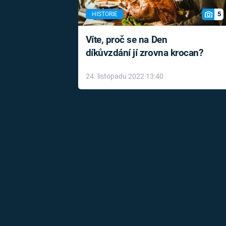
5
HISTORIE
Víte, proč se na Den
díkůvzdání jí zrovna krocan?
24. listopadu 2022 13:40