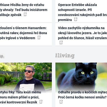
thiase Hložka ženy do vztahu
Operace Entebbe ukázala
dy uhnaly: Teď budu iniciátorem
schopnosti Izraele. Při
 slibuje zpěvák
osvobozování rukojmích padl br
premiéra
zloučení s Glenem Hansardem:
Video zachytilo výzkumníka na
outěná rakev, dojemná řeč Bona
okraji lávového jezera. Je to jak
zpěv Irglové s Vedderem
pohled do Slunce, hlásil vzruše
rtyho frky: Táta kvůli mému
Odhalte pravdu o kočičích mýtec
oru málem přišel o práci,
Proč černá kočka nenosí smůlu?
práví kontroverzní Řezník