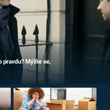
FILMY VERS
REALITA
UFO A
MIMOZEMŠŤANÉ
HORORY VE
REALITA
UTAJENÉ PŘÍBĚHY
ČESKÝCH DĚJIN
OPTICKÉ ILU
KLAMY
ALTERNATIVNÍ
HISTORIE
o pravdu? Mýlíte se,