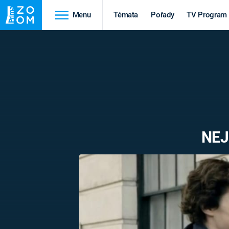
Menu
Témata
Pořady
TV Program
Cestování
Historie
HRADY A ZÁMKY
VIKINGOVÉ
HEDVÁBNÁ STEZKA
EPIDEMIE A
PANDEMIE
PŘÍRODA
NEJ
STAROVĚKÝ EGYPT
Druhá
Výročí
světová válka