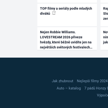
TOP filmy a seriály podle mladých
Rap
diváků
Slo
ze
Nejen Robbie Williams.
No
LOVESTREAM 2026 přiveze
ním
hvězdy, které běžně uvidíte jen na
ja
největších světových festivalech
Jak zhubnout
Nejlepší filmy 2024
Auto – katalog
7 pádů Honzy 
Výpoče