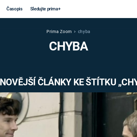
Časopis
Sledujte prima+
Prima Zoom
chyba
Věda a
Války
CHYBA
technika
STUDENÁ V
KORONAVIRUS
VÁLKA VE
VIETNAMU
VESMÍR
NOVĚJŠÍ ČLÁNKY KE ŠTÍTKU „CH
VÁLEČNÉ FI
MARS
SERIÁLY
Záhady a
Zajímav
konspirace