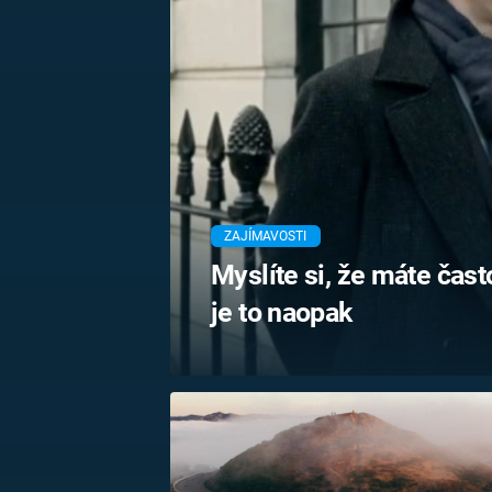
MARIE TEREZIE
ADOLF HITLER
NAPOLEON
BONAPARTE
ATENTÁT NA
REINHARDA
BRITSKÁ
HEYDRICHA
KRÁLOVSKÁ
RODINA
PRVNÍ SVĚTOVÁ
VÁLKA
ZAJÍMAVOSTI
Myslíte si, že máte čast
je to naopak