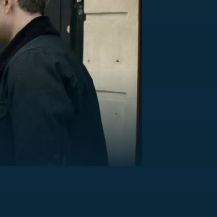
US
RSUS
ZE A