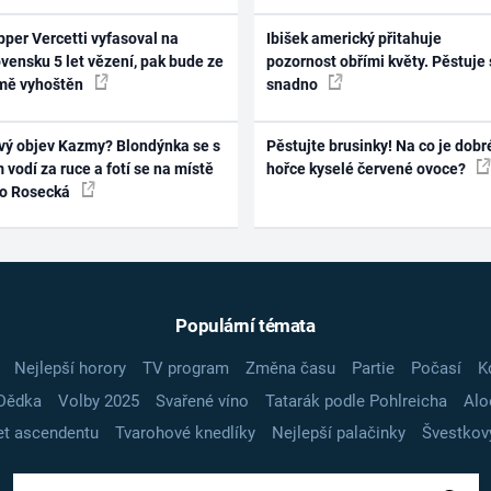
per Vercetti vyfasoval na
Ibišek americký přitahuje
vensku 5 let vězení, pak bude ze
pozornost obřími květy. Pěstuje 
mě vyhoštěn
snadno
vý objev Kazmy? Blondýnka se s
Pěstujte brusinky! Na co je dobr
 vodí za ruce a fotí se na místě
hořce kyselé červené ovoce?
ko Rosecká
Populární témata
Nejlepší horory
TV program
Změna času
Partie
Počasí
K
Dědka
Volby 2025
Svařené víno
Tatarák podle Pohlreicha
Alo
t ascendentu
Tvarohové knedlíky
Nejlepší palačinky
Švestkov