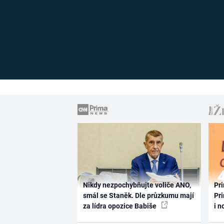
Nikdy nezpochybňujte voliče ANO,
Pri
smál se Staněk. Dle průzkumu mají
Pri
za lídra opozice Babiše
i n