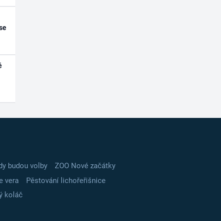
se
é
dy budou volby
ZOO Nové začátky
e vera
Pěstování lichořeřišnice
ý koláč