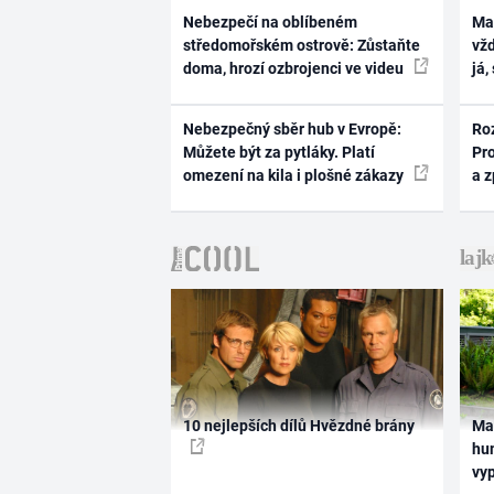
Nebezpečí na oblíbeném
Ma
středomořském ostrově: Zůstaňte
vž
doma, hrozí ozbrojenci ve videu
já,
Nebezpečný sběr hub v Evropě:
Ro
Můžete být za pytláky. Platí
Pr
omezení na kila i plošné zákazy
a 
10 nejlepších dílů Hvězdné brány
Ma
hum
vy