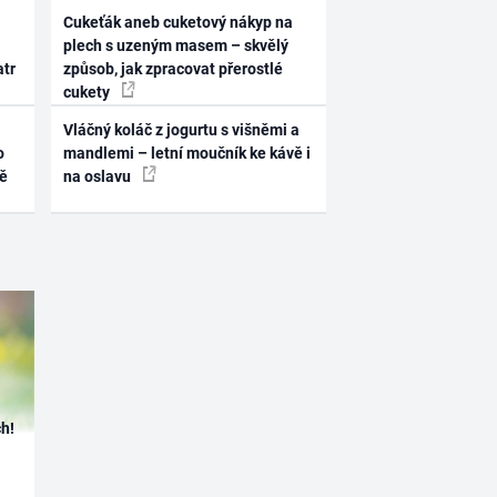
Cukeťák aneb cuketový nákyp na
plech s uzeným masem – skvělý
atr
způsob, jak zpracovat přerostlé
cukety
Vláčný koláč z jogurtu s višněmi a
o
mandlemi – letní moučník ke kávě i
ně
na oslavu
h!