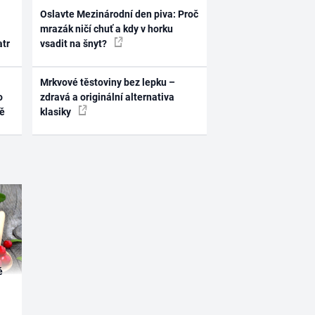
Oslavte Mezinárodní den piva: Proč
mrazák ničí chuť a kdy v horku
atr
vsadit na šnyt?
Mrkvové těstoviny bez lepku –
o
zdravá a originální alternativa
ně
klasiky
é