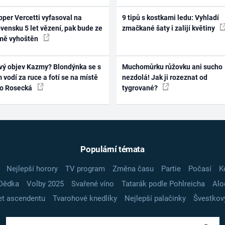
per Vercetti vyfasoval na
9 tipů s kostkami ledu: Vyhladí
vensku 5 let vězení, pak bude ze
zmačkané šaty i zalijí květiny
mě vyhoštěn
vý objev Kazmy? Blondýnka se s
Muchomůrku růžovku ani sucho
 vodí za ruce a fotí se na místě
nezdolá! Jak ji rozeznat od
ko Rosecká
tygrované?
Populární témata
Nejlepší horory
TV program
Změna času
Partie
Počasí
K
Dědka
Volby 2025
Svařené víno
Tatarák podle Pohlreicha
Alo
t ascendentu
Tvarohové knedlíky
Nejlepší palačinky
Švestkov