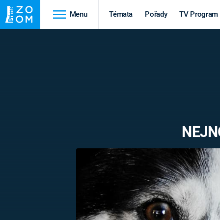
Menu
Témata
Pořady
TV Program
Cestování
Historie
HRADY A ZÁMKY
VIKINGOVÉ
HEDVÁBNÁ STEZKA
EPIDEMIE A
PANDEMIE
PŘÍRODA
NEJN
STAROVĚKÝ EGYPT
Druhá
Výročí
světová válka