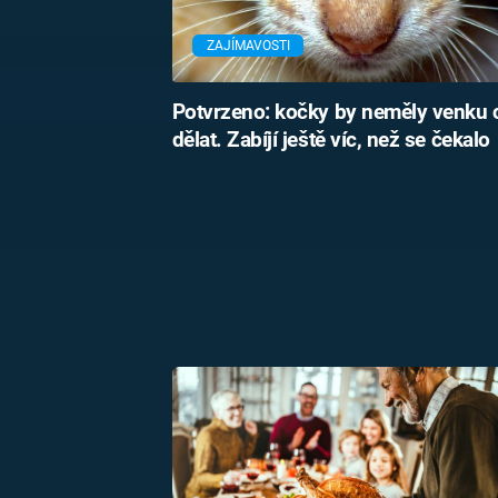
ZAJÍMAVOSTI
Potvrzeno: kočky by neměly venku 
dělat. Zabíjí ještě víc, než se čekalo