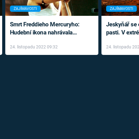
ZAJÍMAVOSTI
ZAJÍMAVOSTI
Smrt Freddieho Mercuryho:
Jeskyňář se c
Hudební ikona nahrávala
pasti. V ext
až do konce života a odmítala
prožil noční
24. listopadu 2022 09:32
24. listopadu 20
léky
klaustrofobi