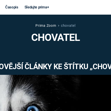
Časopis
Sledujte prima+
Prima Zoom
chovatel
Věda a
Války
CHOVATEL
technika
STUDENÁ V
KORONAVIRUS
VÁLKA VE
VIETNAMU
VESMÍR
OVĚJŠÍ ČLÁNKY KE ŠTÍTKU „CHOV
VÁLEČNÉ FI
MARS
SERIÁLY
Záhady a
Zajímav
konspirace