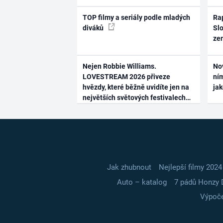
TOP filmy a seriály podle mladých
Rap
diváků
Slo
ze
Nejen Robbie Williams.
No
LOVESTREAM 2026 přiveze
ním
hvězdy, které běžně uvidíte jen na
ja
největších světových festivalech
Jak zhubnout
Nejlepší filmy 2024
Auto – katalog
7 pádů Honzy 
Výpoče