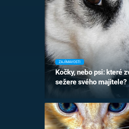
MARIE TEREZIE
ADOLF HITLER
NAPOLEON
BONAPARTE
ATENTÁT NA
REINHARDA
BRITSKÁ
HEYDRICHA
KRÁLOVSKÁ
RODINA
PRVNÍ SVĚTOVÁ
VÁLKA
ZAJÍMAVOSTI
Kočky, nebo psi: které 
sežere svého majitele?