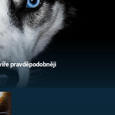
FILMY VERS
REALITA
UFO A
MIMOZEMŠŤANÉ
HORORY VE
REALITA
UTAJENÉ PŘÍBĚHY
ČESKÝCH DĚJIN
OPTICKÉ ILU
KLAMY
ALTERNATIVNÍ
HISTORIE
zvíře pravděpodobněji