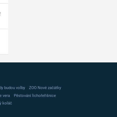
dy budou volby
ZOO Nové začátky
e vera
Pěstování lichořeřišnice
ý koláč