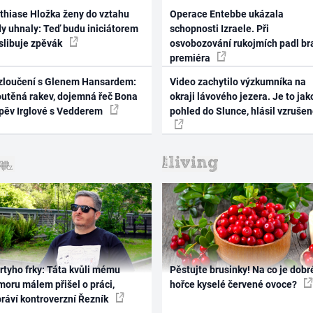
thiase Hložka ženy do vztahu
Operace Entebbe ukázala
dy uhnaly: Teď budu iniciátorem
schopnosti Izraele. Při
 slibuje zpěvák
osvobozování rukojmích padl br
premiéra
zloučení s Glenem Hansardem:
Video zachytilo výzkumníka na
outěná rakev, dojemná řeč Bona
okraji lávového jezera. Je to jak
zpěv Irglové s Vedderem
pohled do Slunce, hlásil vzruše
rtyho frky: Táta kvůli mému
Pěstujte brusinky! Na co je dobr
oru málem přišel o práci,
hořce kyselé červené ovoce?
práví kontroverzní Řezník