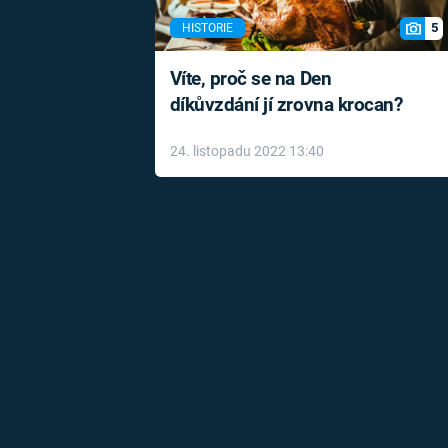
5
HISTORIE
Víte, proč se na Den
díkůvzdání jí zrovna krocan?
24. listopadu 2022 13:40