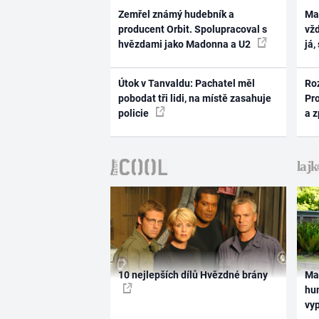
Zemřel známý hudebník a
Ma
producent Orbit. Spolupracoval s
vž
hvězdami jako Madonna a U2
já,
Útok v Tanvaldu: Pachatel měl
Ro
pobodat tři lidi, na místě zasahuje
Pr
policie
a 
10 nejlepších dílů Hvězdné brány
Ma
hum
vy