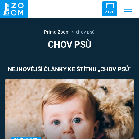
ŽIVĚ
Trendy:
ZRÁDCI
UFO
DRUHÁ SVĚTOVÁ VÁLKA
Prima Zoom
chov psů
CHOV PSŮ
ZÁHADY
VETŘELCI DÁVNOVĚKU
NEJNOVĚJŠÍ ČLÁNKY KE ŠTÍTKU „CHOV PSŮ“
Témata
Témata
Pořady
TV Program