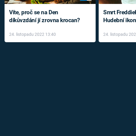
Víte, proč se na Den
Smrt Freddie
díkůvzdání jí zrovna krocan?
Hudební ikon
až do konce 
24. listopadu 2022 13:40
24. listopadu 20
léky