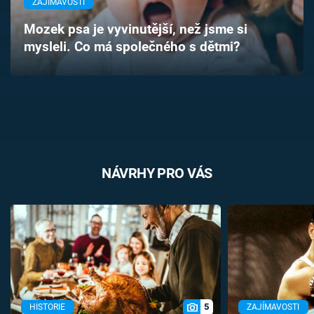
ZAJÍMAVOSTI
Časopis
Mozek psa je vyvinutější, než jsme si
mysleli. Co má společného s dětmi?
Sledujte prima+
Přihlášení
Sledujte nás
NÁVRHY PRO VÁS
5
HISTORIE
ZAJÍMAVOSTI