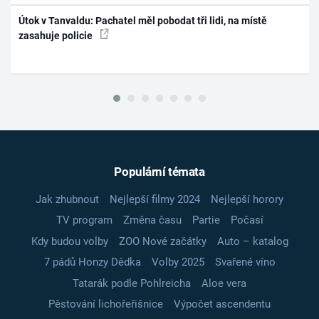
Útok v Tanvaldu: Pachatel měl pobodat tři lidi, na místě
zasahuje policie
Populární témata
Jak zhubnout
Nejlepší filmy 2024
Nejlepší horory
TV program
Změna času
Partie
Počasí
Kdy budou volby
ZOO Nové začátky
Auto – katalog
7 pádů Honzy Dědka
Volby 2025
Svařené víno
Tatarák podle Pohlreicha
Aloe vera
Pěstování lichořeřišnice
Výpočet ascendentu