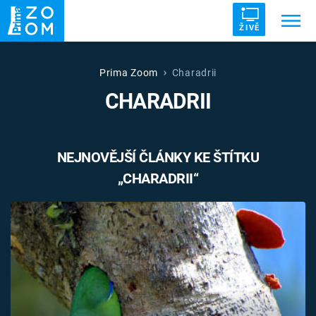
ŽIVĚ
Trendy:
ZRÁDCI
UFO
DRUHÁ SVĚTOVÁ VÁLKA
Prima Zoom
Charadrii
CHARADRII
ZÁHADY
VETŘELCI DÁVNOVĚKU
NEJNOVĚJŠÍ ČLÁNKY KE ŠTÍTKU
„CHARADRII“
Témata
Témata
Pořady
TV Program