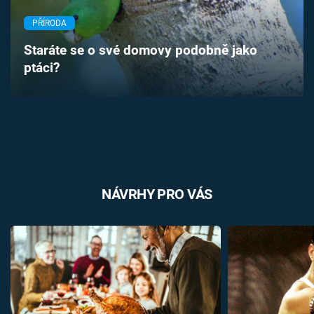
Časopis
PŘÍRODA
Sledujte prima+
Staráte se o své domovy podobně jako
ptáci?
Přihlášení
Sledujte nás
NÁVRHY PRO VÁS