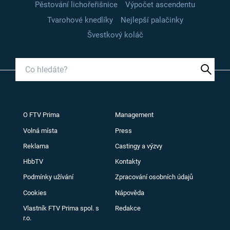
Pěstování lichořeřišnice
Výpočet ascendentu
Tvarohové knedlíky
Nejlepší palačinky
Švestkový koláč
O FTV Prima
Management
Volná místa
Press
Reklama
Castingy a výzvy
HbbTV
Kontakty
Podmínky užívání
Zpracování osobních údajů
Cookies
Nápověda
Vlastník FTV Prima spol. s
Redakce
r.o.