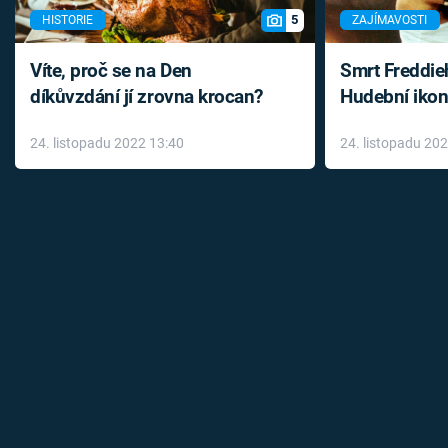
5
HISTORIE
ZAJÍMAVOSTI
Víte, proč se na Den
Smrt Freddie
díkůvzdání jí zrovna krocan?
Hudební ikon
až do konce 
24. listopadu 2022 13:40
24. listopadu 20
léky