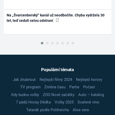
Na „Švarcenberský“ kanál už neodbočíte. Chyba vydržela 30
let, teď ceduli celou odstraní
Populární témata
Jak zhubnout
Nejlepší filmy 2024
Nejlepší horory
TV program
Změna času
Partie
Počasí
Kdy budou volby
ZOO Nové začátky
Auto – katalog
7 pádů Honzy Dědka
Volby 2025
Svařené víno
Tatarák podle Pohlreicha
Aloe vera