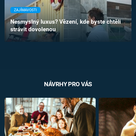
Časopis
ZAJÍMAVOSTI
Sledujte prima+
Nesmyslný luxus? Vězení, kde byste chtěli
strávit dovolenou
Přihlášení
Sledujte nás
NÁVRHY PRO VÁS