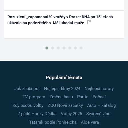
Rozuzlení „zapomenuté“ vraždy v Praze: DNA po 15 letech
ukázala na podezřelého. Měl ubodat muže
Populární témata
Jak zhubnout
Nejlepší filmy 2024
Nejlepší horory
TV program
Změna času
Partie
Počasí
Kdy budou volby
ZOO Nové začátky
Auto – katalog
7 pádů Honzy Dědka
Volby 2025
Svařené víno
Tatarák podle Pohlreicha
Aloe vera