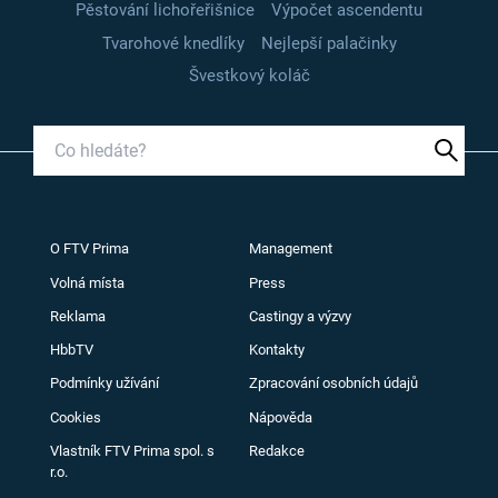
Pěstování lichořeřišnice
Výpočet ascendentu
Tvarohové knedlíky
Nejlepší palačinky
Švestkový koláč
O FTV Prima
Management
Volná místa
Press
Reklama
Castingy a výzvy
HbbTV
Kontakty
Podmínky užívání
Zpracování osobních údajů
Cookies
Nápověda
Vlastník FTV Prima spol. s
Redakce
r.o.