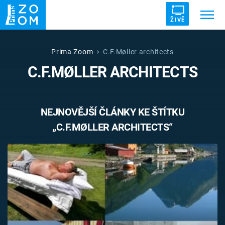
ŽIVĚ
Trendy:
ZRÁDCI
UFO
DRUHÁ SVĚTOVÁ VÁLKA
Prima Zoom
C.F.Møller architects
C.F.MØLLER ARCHITECTS
ZÁHADY
VETŘELCI DÁVNOVĚKU
NEJNOVĚJŠÍ ČLÁNKY KE ŠTÍTKU
„C.F.MØLLER ARCHITECTS“
Témata
Témata
Pořady
TV Program