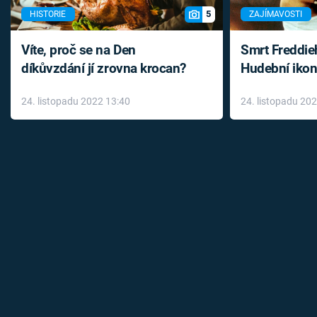
5
HISTORIE
ZAJÍMAVOSTI
Víte, proč se na Den
Smrt Freddie
díkůvzdání jí zrovna krocan?
Hudební ikon
až do konce 
24. listopadu 2022 13:40
24. listopadu 20
léky