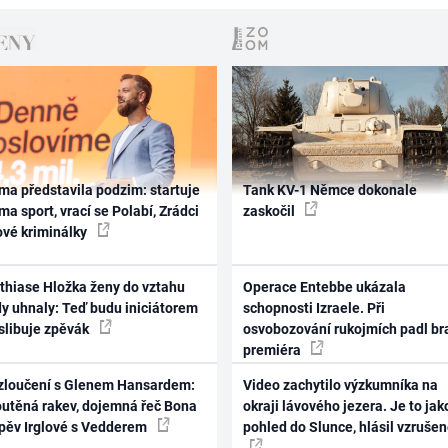
ma představila podzim: startuje
Tank KV-1 Němce dokonale
ma sport, vrací se Polabí, Zrádci
zaskočil
ové kriminálky
thiase Hložka ženy do vztahu
Operace Entebbe ukázala
dy uhnaly: Teď budu iniciátorem
schopnosti Izraele. Při
 slibuje zpěvák
osvobozování rukojmích padl br
premiéra
zloučení s Glenem Hansardem:
Video zachytilo výzkumníka na
outěná rakev, dojemná řeč Bona
okraji lávového jezera. Je to jak
zpěv Irglové s Vedderem
pohled do Slunce, hlásil vzruše