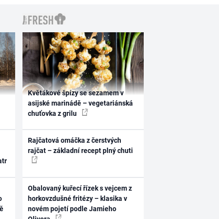
Květákové špízy se sezamem v
asijské marinádě – vegetariánská
chuťovka z grilu
Rajčatová omáčka z čerstvých
rajčat – základní recept plný chuti
atr
Obalovaný kuřecí řízek s vejcem z
o
horkovzdušné fritézy – klasika v
ně
novém pojetí podle Jamieho
Olivera