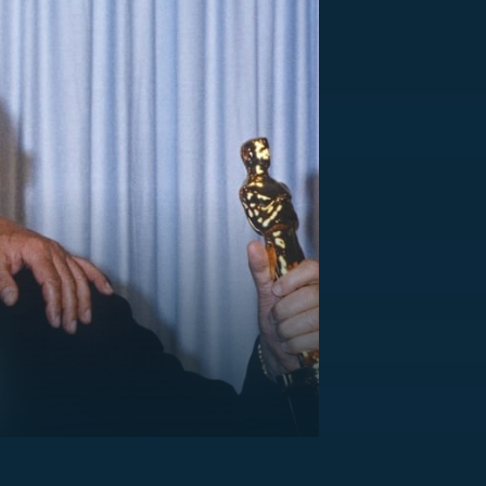
US
RSUS
ZE A