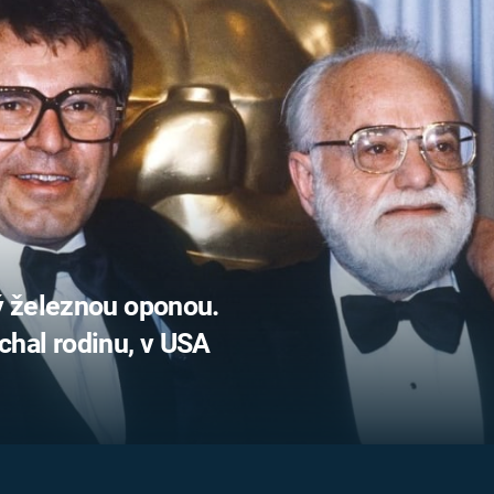
FILMY VERS
REALITA
UFO A
MIMOZEMŠŤANÉ
HORORY VE
REALITA
UTAJENÉ PŘÍBĚHY
ČESKÝCH DĚJIN
OPTICKÉ ILU
KLAMY
ALTERNATIVNÍ
HISTORIE
ý železnou oponou.
hal rodinu, v USA