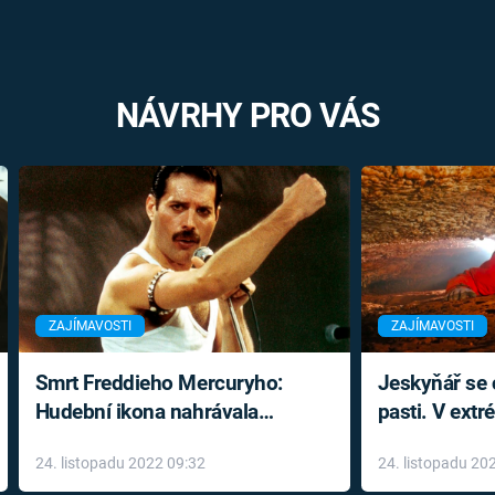
NÁVRHY PRO VÁS
ZAJÍMAVOSTI
ZAJÍMAVOSTI
Smrt Freddieho Mercuryho:
Jeskyňář se c
Hudební ikona nahrávala
pasti. V ext
až do konce života a odmítala
prožil noční
24. listopadu 2022 09:32
24. listopadu 20
léky
klaustrofobi