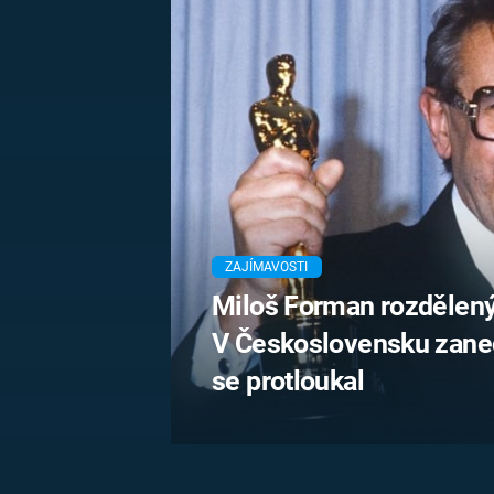
MARIE TEREZIE
ADOLF HITLER
NAPOLEON
BONAPARTE
ATENTÁT NA
REINHARDA
BRITSKÁ
HEYDRICHA
KRÁLOVSKÁ
RODINA
PRVNÍ SVĚTOVÁ
VÁLKA
ZAJÍMAVOSTI
Miloš Forman rozdělen
V Československu zanec
se protloukal