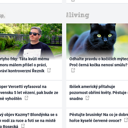
rtyho frky: Táta kvůli mému
Odhalte pravdu o kočičích mýtec
oru málem přišel o práci,
Proč černá kočka nenosí smůlu?
práví kontroverzní Řezník
per Vercetti vyfasoval na
Ibišek americký přitahuje
vensku 5 let vězení, pak bude ze
pozornost obřími květy. Pěstuje 
mě vyhoštěn
snadno
vý objev Kazmy? Blondýnka se s
Pěstujte brusinky! Na co je dobr
 vodí za ruce a fotí se na místě
hořce kyselé červené ovoce?
ko Rosecká