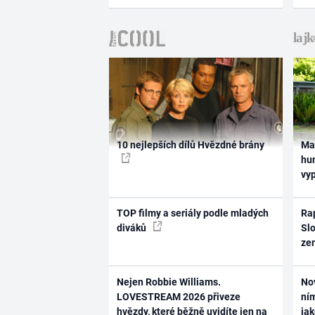
10 nejlepších dílů Hvězdné brány
Ma
hum
vy
TOP filmy a seriály podle mladých
Rap
diváků
Slo
ze
Nejen Robbie Williams.
No
LOVESTREAM 2026 přiveze
ním
hvězdy, které běžně uvidíte jen na
ja