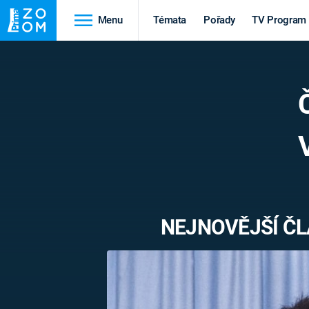
Menu
Témata
Pořady
TV Program
Cestování
Historie
HRADY A ZÁMKY
VIKINGOVÉ
HEDVÁBNÁ STEZKA
EPIDEMIE A
PANDEMIE
PŘÍRODA
STAROVĚKÝ EGYPT
NEJNOVĚJŠÍ ČL
Druhá
Výročí
světová válka