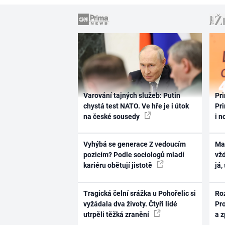
Varování tajných služeb: Putin
Pri
chystá test NATO. Ve hře je i útok
Pri
na české sousedy
i n
Vyhýbá se generace Z vedoucím
Ma
pozicím? Podle sociologů mladí
vž
kariéru obětují jistotě
já,
Tragická čelní srážka u Pohořelic si
Ro
vyžádala dva životy. Čtyři lidé
Pr
utrpěli těžká zranění
a 