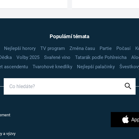
Populární témata
Nejlepší horory
TV program
Změna času
Partie
Počasí
K
Dědka
Volby 2025
Svařené víno
Tatarák podle Pohlreicha
Alo
t ascendentu
Tvarohové knedlíky
Nejlepší palačinky
Švestkov
ement
App
y a výzvy