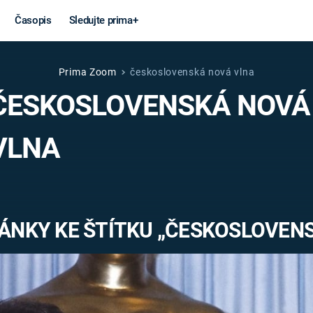
Časopis
Sledujte prima+
Prima Zoom
československá nová vlna
Věda a
Války
ČESKOSLOVENSKÁ NOVÁ
technika
STUDENÁ V
VLNA
KORONAVIRUS
VÁLKA VE
VIETNAMU
VESMÍR
VÁLEČNÉ FI
MARS
SERIÁLY
ÁNKY KE ŠTÍTKU „ČESKOSLOVEN
Záhady a
Zajímav
konspirace