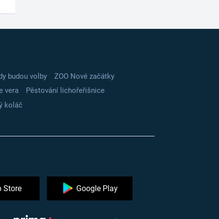
dy budou volby
ZOO Nové začátky
e vera
Pěstování lichořeřišnice
ý koláč
 Store
Google Play