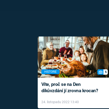
5
HISTORIE
Víte, proč se na Den
díkůvzdání jí zrovna krocan?
24. listopadu 2022 13:40