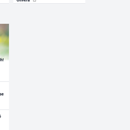
h!
se
é