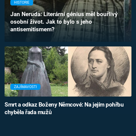
HISTORIE
Časopis
Jan Neruda: Literární génius měl bouřlivý
Sledujte prima+
osobní život. Jak to bylo s jeho
antisemitismem?
Přihlášení
Sledujte nás
ZAJÍMAVOSTI
Smrt a odkaz Boženy Němcové: Na jejím pohřbu
chyběla řada mužů