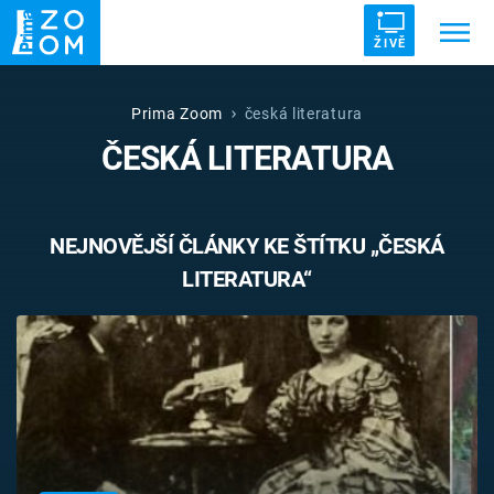
ŽIVĚ
Trendy:
ZRÁDCI
UFO
DRUHÁ SVĚTOVÁ VÁLKA
Prima Zoom
česká literatura
ČESKÁ LITERATURA
ZÁHADY
VETŘELCI DÁVNOVĚKU
NEJNOVĚJŠÍ ČLÁNKY KE ŠTÍTKU „ČESKÁ
LITERATURA“
Témata
Témata
Pořady
TV Program