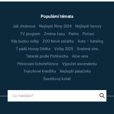
Populární témata
Jak zhubnout
Nejlepší filmy 2024
Nejlepší horory
TV program
Změna času
Partie
Počasí
Kdy budou volby
ZOO Nové začátky
Auto – katalog
7 pádů Honzy Dědka
Volby 2025
Svařené víno
Tatarák podle Pohlreicha
Aloe vera
Pěstování lichořeřišnice
Výpočet ascendentu
Tvarohové knedlíky
Nejlepší palačinky
Švestkový koláč