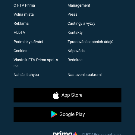
O FTV Prima
Management
Volná místa
Press
Reklama
Castingy a výzvy
HbbTV
Kontakty
Podmínky užívání
Zpracování osobních údajů
Cookies
Nápověda
Vlastník FTV Prima spol. s
Redakce
r.o.
Nahlásit chybu
Nastavení soukromí
App Store
Google Play
© FTV Prima spol. s r.o.