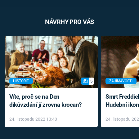
NÁVRHY PRO VÁS
5
HISTORIE
ZAJÍMAVOSTI
Víte, proč se na Den
Smrt Freddie
díkůvzdání jí zrovna krocan?
Hudební ikon
až do konce 
24. listopadu 2022 13:40
24. listopadu 20
léky