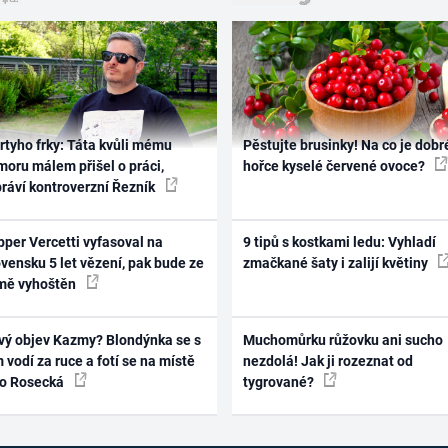
rtyho frky: Táta kvůli mému
Pěstujte brusinky! Na co je dobr
oru málem přišel o práci,
hořce kyselé červené ovoce?
práví kontroverzní Řezník
per Vercetti vyfasoval na
9 tipů s kostkami ledu: Vyhladí
vensku 5 let vězení, pak bude ze
zmačkané šaty i zalijí květiny
mě vyhoštěn
vý objev Kazmy? Blondýnka se s
Muchomůrku růžovku ani sucho
 vodí za ruce a fotí se na místě
nezdolá! Jak ji rozeznat od
ko Rosecká
tygrované?