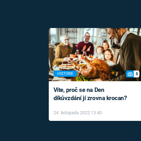
5
HISTORIE
Víte, proč se na Den
díkůvzdání jí zrovna krocan?
24. listopadu 2022 13:40