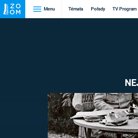
Menu
Témata
Pořady
TV Program
Cestování
Historie
HRADY A ZÁMKY
VIKINGOVÉ
HEDVÁBNÁ STEZKA
EPIDEMIE A
PANDEMIE
PŘÍRODA
NE
STAROVĚKÝ EGYPT
Druhá
Výročí
světová válka