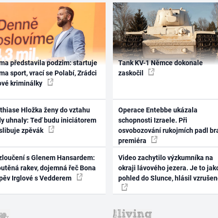
ma představila podzim: startuje
Tank KV-1 Němce dokonale
ma sport, vrací se Polabí, Zrádci
zaskočil
ové kriminálky
thiase Hložka ženy do vztahu
Operace Entebbe ukázala
dy uhnaly: Teď budu iniciátorem
schopnosti Izraele. Při
 slibuje zpěvák
osvobozování rukojmích padl br
premiéra
zloučení s Glenem Hansardem:
Video zachytilo výzkumníka na
outěná rakev, dojemná řeč Bona
okraji lávového jezera. Je to jak
zpěv Irglové s Vedderem
pohled do Slunce, hlásil vzruše