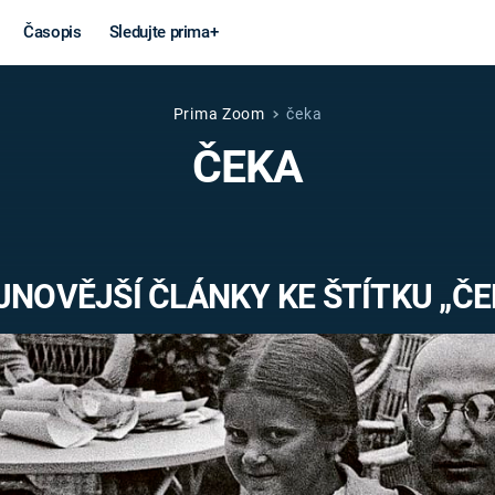
Časopis
Sledujte prima+
Prima Zoom
čeka
Věda a
Války
ČEKA
technika
STUDENÁ V
KORONAVIRUS
VÁLKA VE
VIETNAMU
VESMÍR
JNOVĚJŠÍ ČLÁNKY KE ŠTÍTKU „ČE
VÁLEČNÉ FI
MARS
SERIÁLY
Záhady a
Zajímav
konspirace