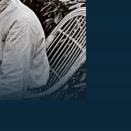
US
RSUS
ZE A