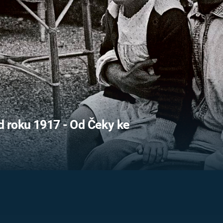
FILMY VERS
REALITA
UFO A
MIMOZEMŠŤANÉ
HORORY VE
REALITA
UTAJENÉ PŘÍBĚHY
ČESKÝCH DĚJIN
OPTICKÉ ILU
KLAMY
ALTERNATIVNÍ
HISTORIE
od roku 1917 - Od Čeky ke