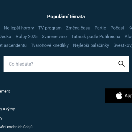
Populární témata
Nejlepší horory
TV program
Změna času
Partie
Počasí
K
Dědka
Volby 2025
Svařené víno
Tatarák podle Pohlreicha
Alo
t ascendentu
Tvarohové knedlíky
Nejlepší palačinky
Švestkov
ement
App
y a výzvy
ty
vání osobních údajů