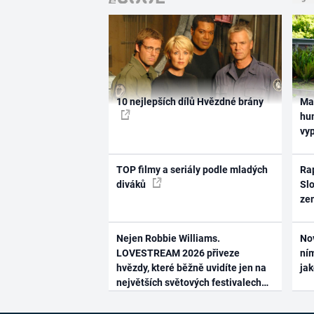
10 nejlepších dílů Hvězdné brány
Ma
hum
vy
TOP filmy a seriály podle mladých
Rap
diváků
Slo
ze
Nejen Robbie Williams.
No
LOVESTREAM 2026 přiveze
ním
hvězdy, které běžně uvidíte jen na
ja
největších světových festivalech