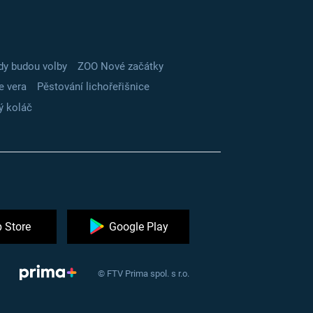
dy budou volby
ZOO Nové začátky
e vera
Pěstování lichořeřišnice
ý koláč
 Store
Google Play
© FTV Prima spol. s r.o.