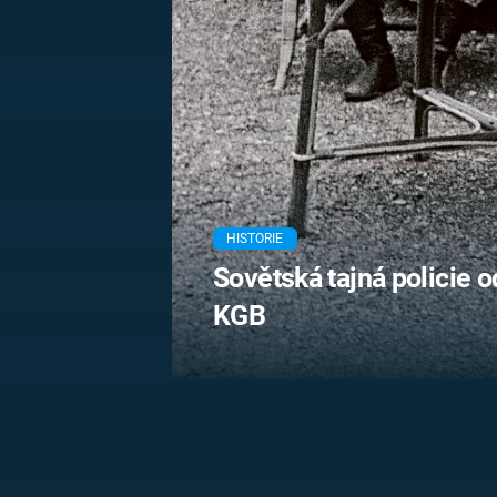
MARIE TEREZIE
ADOLF HITLER
NAPOLEON
BONAPARTE
ATENTÁT NA
REINHARDA
BRITSKÁ
HEYDRICHA
KRÁLOVSKÁ
RODINA
PRVNÍ SVĚTOVÁ
VÁLKA
HISTORIE
Sovětská tajná policie 
KGB