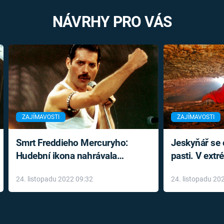
NÁVRHY PRO VÁS
ZAJÍMAVOSTI
ZAJÍMAVOSTI
Smrt Freddieho Mercuryho:
Jeskyňář se c
Hudební ikona nahrávala
pasti. V ext
až do konce života a odmítala
prožil noční
24. listopadu 2022 09:32
24. listopadu 20
léky
klaustrofobi