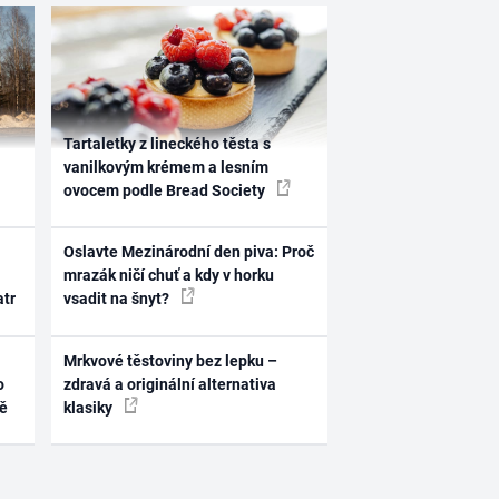
Tartaletky z lineckého těsta s
vanilkovým krémem a lesním
ovocem podle Bread Society
Oslavte Mezinárodní den piva: Proč
mrazák ničí chuť a kdy v horku
atr
vsadit na šnyt?
Mrkvové těstoviny bez lepku –
o
zdravá a originální alternativa
ně
klasiky