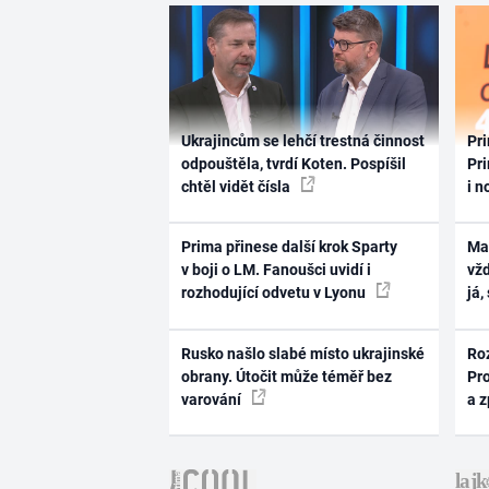
Ukrajincům se lehčí trestná činnost
Pri
odpouštěla, tvrdí Koten. Pospíšil
Pri
chtěl vidět čísla
i n
Prima přinese další krok Sparty
Ma
v boji o LM. Fanoušci uvidí i
vž
rozhodující odvetu v Lyonu
já,
Rusko našlo slabé místo ukrajinské
Ro
obrany. Útočit může téměř bez
Pr
varování
a 