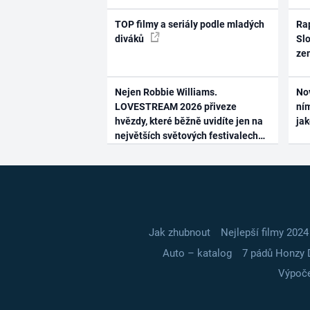
TOP filmy a seriály podle mladých
Rap
diváků
Slo
ze
Nejen Robbie Williams.
No
LOVESTREAM 2026 přiveze
ním
hvězdy, které běžně uvidíte jen na
ja
největších světových festivalech
Jak zhubnout
Nejlepší filmy 2024
Auto – katalog
7 pádů Honzy 
Výpoče