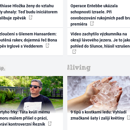
thiase Hložka ženy do vztahu
Operace Entebbe ukázala
dy uhnaly: Teď budu iniciátorem
schopnosti Izraele. Při
 slibuje zpěvák
osvobozování rukojmích padl br
premiéra
zloučení s Glenem Hansardem:
Video zachytilo výzkumníka na
outěná rakev, dojemná řeč Bona
okraji lávového jezera. Je to jak
zpěv Irglové s Vedderem
pohled do Slunce, hlásil vzruše
rtyho frky: Táta kvůli mému
9 tipů s kostkami ledu: Vyhladí
oru málem přišel o práci,
zmačkané šaty i zalijí květiny
práví kontroverzní Řezník