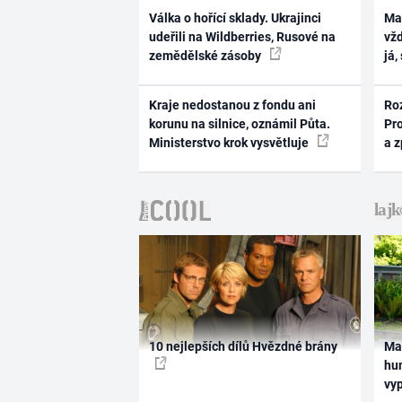
Válka o hořící sklady. Ukrajinci
Ma
udeřili na Wildberries, Rusové na
vž
zemědělské zásoby
já,
Kraje nedostanou z fondu ani
Ro
korunu na silnice, oznámil Půta.
Pr
Ministerstvo krok vysvětluje
a 
10 nejlepších dílů Hvězdné brány
Ma
hum
vy