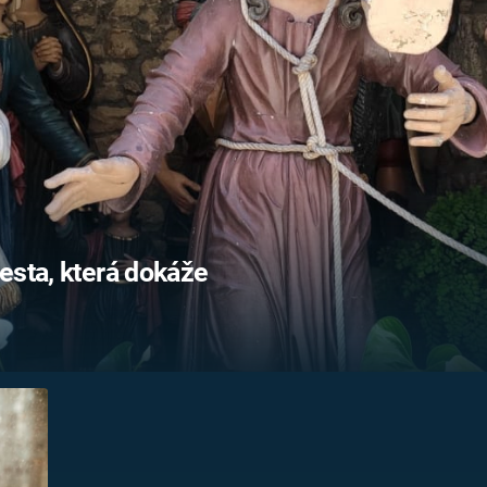
FILMY VERS
REALITA
UFO A
MIMOZEMŠŤANÉ
HORORY VE
REALITA
UTAJENÉ PŘÍBĚHY
ČESKÝCH DĚJIN
OPTICKÉ ILU
KLAMY
ALTERNATIVNÍ
HISTORIE
esta, která dokáže