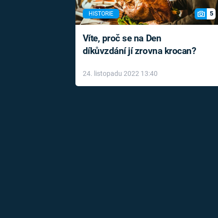
5
HISTORIE
Víte, proč se na Den
díkůvzdání jí zrovna krocan?
24. listopadu 2022 13:40