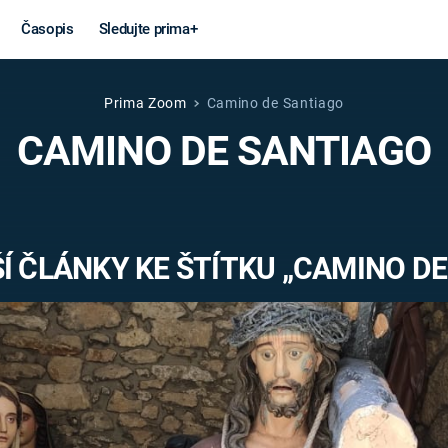
Časopis
Sledujte prima+
Prima Zoom
Camino de Santiago
Věda a
Války
CAMINO DE SANTIAGO
technika
STUDENÁ V
KORONAVIRUS
VÁLKA VE
VIETNAMU
VESMÍR
Í ČLÁNKY KE ŠTÍTKU „CAMINO DE
VÁLEČNÉ FI
MARS
SERIÁLY
Záhady a
Zajímav
konspirace