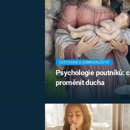
MARIE TEREZIE
ADOLF HITLER
NAPOLEON
BONAPARTE
ATENTÁT NA
REINHARDA
BRITSKÁ
HEYDRICHA
KRÁLOVSKÁ
RODINA
PRVNÍ SVĚTOVÁ
VÁLKA
CESTOVÁNÍ A DOBRODRUŽSTVÍ
Psychologie poutníků: c
proměnit ducha