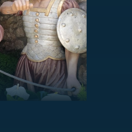
US
RSUS
ZE A