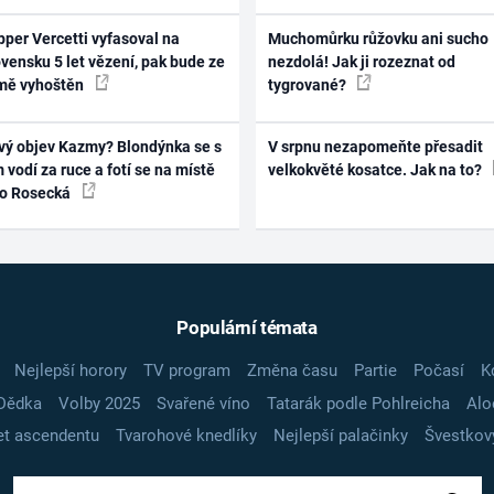
per Vercetti vyfasoval na
Muchomůrku růžovku ani sucho
vensku 5 let vězení, pak bude ze
nezdolá! Jak ji rozeznat od
mě vyhoštěn
tygrované?
vý objev Kazmy? Blondýnka se s
V srpnu nezapomeňte přesadit
 vodí za ruce a fotí se na místě
velkokvěté kosatce. Jak na to?
ko Rosecká
Populární témata
Nejlepší horory
TV program
Změna času
Partie
Počasí
K
Dědka
Volby 2025
Svařené víno
Tatarák podle Pohlreicha
Alo
t ascendentu
Tvarohové knedlíky
Nejlepší palačinky
Švestkov