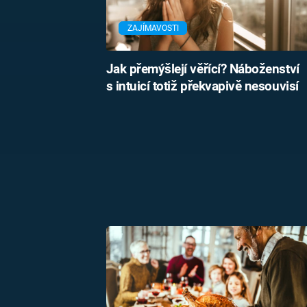
ZAJÍMAVOSTI
Jak přemýšlejí věřící? Náboženství
s intuicí totiž překvapivě nesouvisí