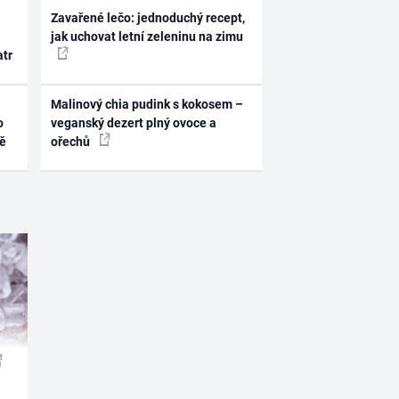
Zavařené lečo: jednoduchý recept,
jak uchovat letní zeleninu na zimu
atr
Malinový chia pudink s kokosem –
o
veganský dezert plný ovoce a
ně
ořechů