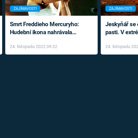
ZAJÍMAVOSTI
ZAJÍMAVOSTI
Smrt Freddieho Mercuryho:
Jeskyňář se c
Hudební ikona nahrávala
pasti. V ext
až do konce života a odmítala
prožil noční
24. listopadu 2022 09:32
24. listopadu 20
léky
klaustrofobi