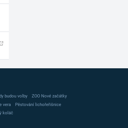
dy budou volby
ZOO Nové začátky
e vera
Pěstování lichořeřišnice
ý koláč