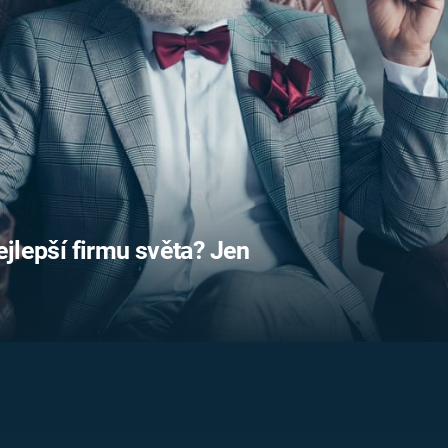
FILMY VERS
REALITA
UFO A
MIMOZEMŠŤANÉ
HORORY VE
REALITA
UTAJENÉ PŘÍBĚHY
ČESKÝCH DĚJIN
OPTICKÉ ILU
KLAMY
ALTERNATIVNÍ
HISTORIE
nejlepší firmu světa? Jen