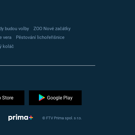
dy budou volby
ZOO Nové začátky
e vera
Pěstování lichořeřišnice
ý koláč
 Store
Google Play
© FTV Prima spol. s r.o.