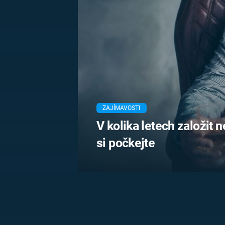
MARIE TEREZIE
ADOLF HITLER
NAPOLEON
BONAPARTE
ATENTÁT NA
REINHARDA
BRITSKÁ
HEYDRICHA
KRÁLOVSKÁ
RODINA
PRVNÍ SVĚTOVÁ
VÁLKA
ZAJÍMAVOSTI
V kolika letech založit 
si počkejte