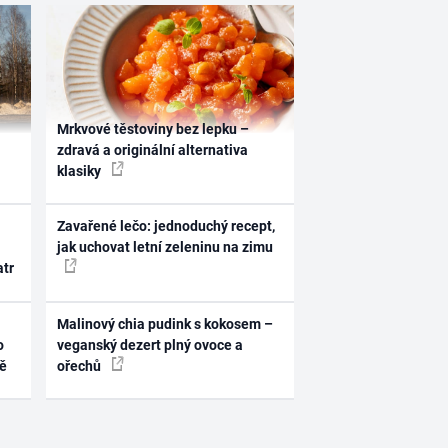
Mrkvové těstoviny bez lepku –
zdravá a originální alternativa
klasiky
Zavařené lečo: jednoduchý recept,
jak uchovat letní zeleninu na zimu
atr
Malinový chia pudink s kokosem –
o
veganský dezert plný ovoce a
ně
ořechů