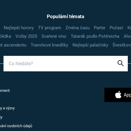
Populární témata
Nejlepší horory
TV program
Změna času
Partie
Počasí
K
Dědka
Volby 2025
Svařené víno
Tatarák podle Pohlreicha
Alo
t ascendentu
Tvarohové knedlíky
Nejlepší palačinky
Švestkov
ement
App
y a výzvy
ty
vání osobních údajů