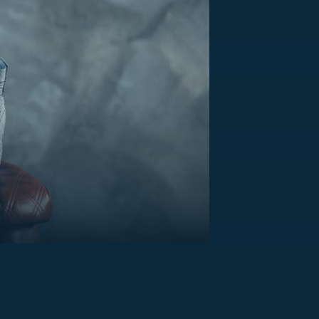
US
RSUS
ZE A