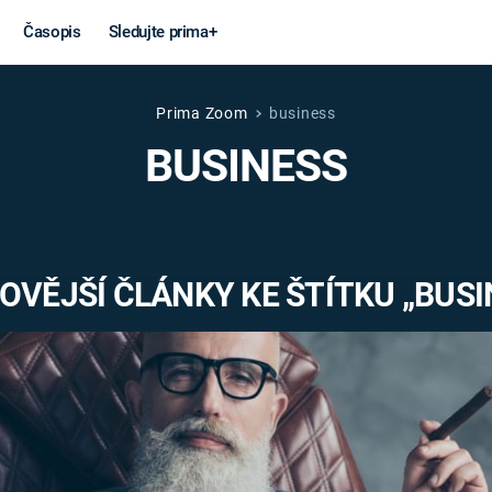
Časopis
Sledujte prima+
Prima Zoom
business
Věda a
Války
BUSINESS
technika
STUDENÁ V
KORONAVIRUS
VÁLKA VE
VIETNAMU
VESMÍR
OVĚJŠÍ ČLÁNKY KE ŠTÍTKU „BUSI
VÁLEČNÉ FI
MARS
SERIÁLY
Záhady a
Zajímav
konspirace