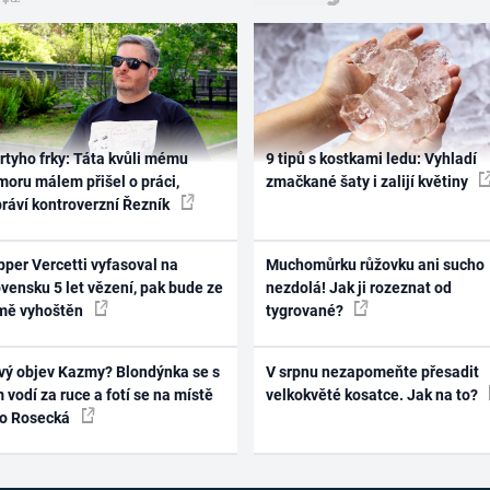
rtyho frky: Táta kvůli mému
9 tipů s kostkami ledu: Vyhladí
oru málem přišel o práci,
zmačkané šaty i zalijí květiny
práví kontroverzní Řezník
per Vercetti vyfasoval na
Muchomůrku růžovku ani sucho
vensku 5 let vězení, pak bude ze
nezdolá! Jak ji rozeznat od
mě vyhoštěn
tygrované?
vý objev Kazmy? Blondýnka se s
V srpnu nezapomeňte přesadit
 vodí za ruce a fotí se na místě
velkokvěté kosatce. Jak na to?
ko Rosecká