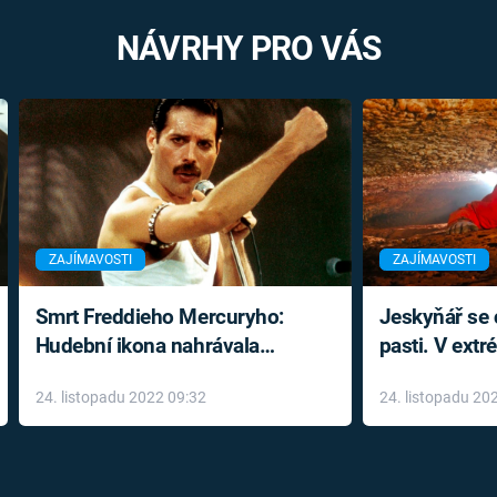
NÁVRHY PRO VÁS
ZAJÍMAVOSTI
ZAJÍMAVOSTI
Smrt Freddieho Mercuryho:
Jeskyňář se c
Hudební ikona nahrávala
pasti. V ext
až do konce života a odmítala
prožil noční
24. listopadu 2022 09:32
24. listopadu 20
léky
klaustrofobi