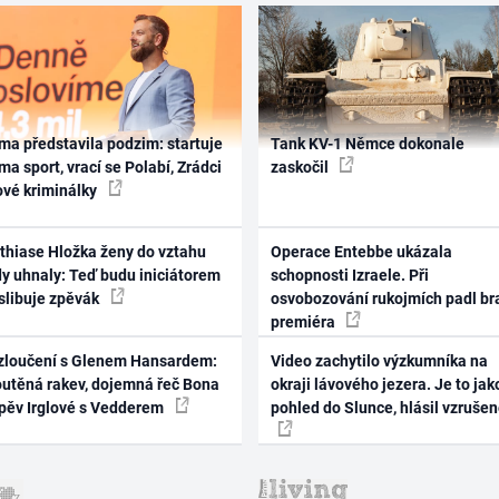
ma představila podzim: startuje
Tank KV-1 Němce dokonale
ma sport, vrací se Polabí, Zrádci
zaskočil
ové kriminálky
thiase Hložka ženy do vztahu
Operace Entebbe ukázala
dy uhnaly: Teď budu iniciátorem
schopnosti Izraele. Při
 slibuje zpěvák
osvobozování rukojmích padl br
premiéra
zloučení s Glenem Hansardem:
Video zachytilo výzkumníka na
outěná rakev, dojemná řeč Bona
okraji lávového jezera. Je to jak
zpěv Irglové s Vedderem
pohled do Slunce, hlásil vzruše