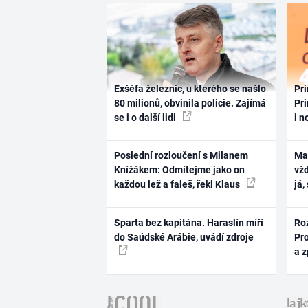
Exšéfa železnic, u kterého se našlo
Pri
80 milionů, obvinila policie. Zajímá
Pri
se i o další lidi
i n
Poslední rozloučení s Milanem
Ma
Knížákem: Odmítejme jako on
vž
každou lež a faleš, řekl Klaus
já,
Sparta bez kapitána. Haraslín míří
Ro
do Saúdské Arábie, uvádí zdroje
Pr
a 