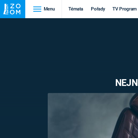
Menu
Témata
Pořady
TV Program
Cestování
Historie
HRADY A ZÁMKY
VIKINGOVÉ
HEDVÁBNÁ STEZKA
EPIDEMIE A
PANDEMIE
PŘÍRODA
NEJN
STAROVĚKÝ EGYPT
Druhá
Výročí
světová válka