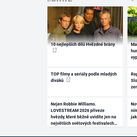
10 nejlepších dílů Hvězdné brány
Ma
hum
vy
TOP filmy a seriály podle mladých
Rap
diváků
Slo
ze
Nejen Robbie Williams.
No
LOVESTREAM 2026 přiveze
ním
hvězdy, které běžně uvidíte jen na
ja
největších světových festivalech