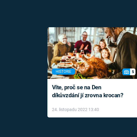
5
HISTORIE
Víte, proč se na Den
díkůvzdání jí zrovna krocan?
24. listopadu 2022 13:40