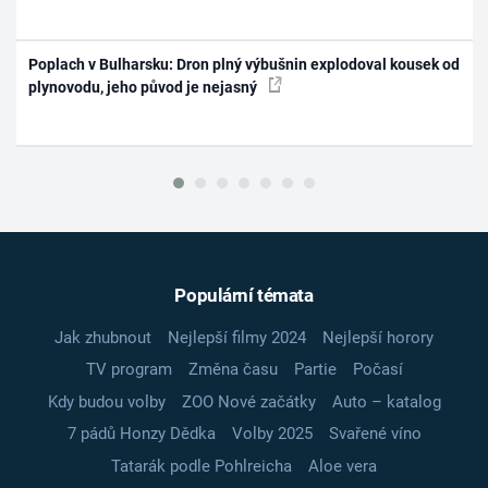
Poplach v Bulharsku: Dron plný výbušnin explodoval kousek od
plynovodu, jeho původ je nejasný
Populární témata
Jak zhubnout
Nejlepší filmy 2024
Nejlepší horory
TV program
Změna času
Partie
Počasí
Kdy budou volby
ZOO Nové začátky
Auto – katalog
7 pádů Honzy Dědka
Volby 2025
Svařené víno
Tatarák podle Pohlreicha
Aloe vera