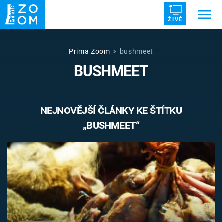
ŽIVĚ
Trendy:
ZRÁDCI
UFO
DRUHÁ SVĚTOVÁ VÁLKA
Prima Zoom
bushmeet
BUSHMEET
ZÁHADY
VETŘELCI DÁVNOVĚKU
NEJNOVĚJŠÍ ČLÁNKY KE ŠTÍTKU
„BUSHMEET“
Témata
Témata
Pořady
TV Program