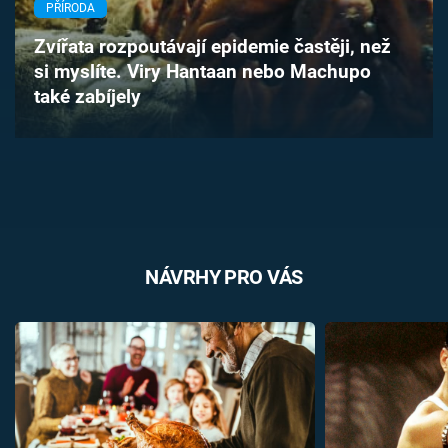
PŘÍRODA
Časopis
Zvířata rozpoutávají epidemie častěji, než
Sledujte prima+
si myslíte. Viry Hantaan nebo Machupo
také zabíjely
Přihlášení
Sledujte nás
NÁVRHY PRO VÁS