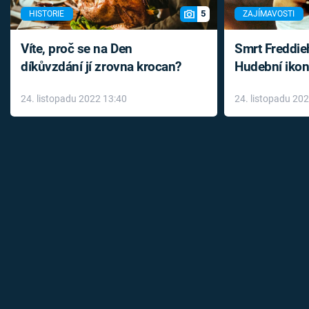
5
HISTORIE
ZAJÍMAVOSTI
Víte, proč se na Den
Smrt Freddie
díkůvzdání jí zrovna krocan?
Hudební ikon
až do konce 
24. listopadu 2022 13:40
24. listopadu 20
léky