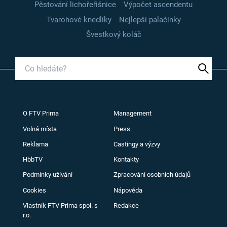
Pěstování lichořeřišnice
Výpočet ascendentu
Tvarohové knedlíky
Nejlepší palačinky
Švestkový koláč
O FTV Prima
Management
Volná místa
Press
Reklama
Castingy a výzvy
HbbTV
Kontakty
Podmínky užívání
Zpracování osobních údajů
Cookies
Nápověda
Vlastník FTV Prima spol. s
Redakce
r.o.