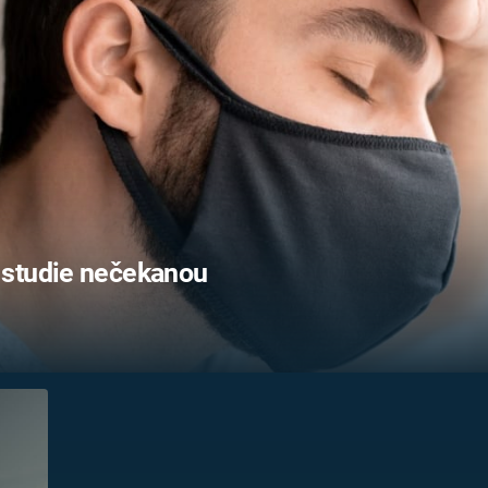
FILMY VERS
REALITA
UFO A
MIMOZEMŠŤANÉ
HORORY VE
REALITA
UTAJENÉ PŘÍBĚHY
ČESKÝCH DĚJIN
OPTICKÉ ILU
KLAMY
ALTERNATIVNÍ
HISTORIE
 studie nečekanou