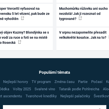
per Vercetti vyfasoval na
Muchomůrku růžovku ani sucho
vensku 5 let vězení, pak bude ze
nezdolá! Jak ji rozeznat od
mě vyhoštěn
tygrované?
vý objev Kazmy? Blondýnka se s
V srpnu nezapomeňte přesadit
 vodí za ruce a fotí se na místě
velkokvěté kosatce. Jak na to?
ko Rosecká
Populární témata
Nejlepší horory
TV program
Změna času
Partie
Počasí
K
Dědka
Volby 2025
Svařené víno
Tatarák podle Pohlreicha
Alo
t ascendentu
Tvarohové knedlíky
Nejlepší palačinky
Švestkov