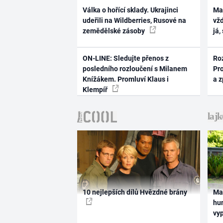
Válka o hořící sklady. Ukrajinci
Ma
udeřili na Wildberries, Rusové na
vž
zemědělské zásoby
já,
ON-LINE: Sledujte přenos z
Ro
posledního rozloučení s Milanem
Pr
Knížákem. Promluví Klaus i
a 
Klempíř
10 nejlepších dílů Hvězdné brány
Ma
hum
vy