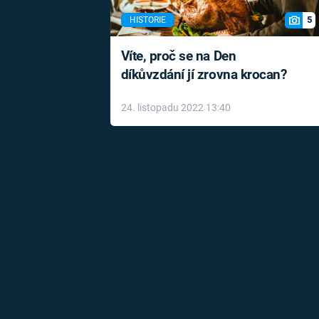
5
HISTORIE
Víte, proč se na Den
díkůvzdání jí zrovna krocan?
24. listopadu 2022 13:40