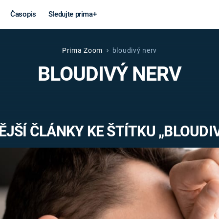
Časopis
Sledujte prima+
Prima Zoom
bloudivý nerv
Věda a
Války
BLOUDIVÝ NERV
technika
STUDENÁ V
KORONAVIRUS
VÁLKA VE
VIETNAMU
VESMÍR
JŠÍ ČLÁNKY KE ŠTÍTKU „BLOUDI
VÁLEČNÉ FI
MARS
SERIÁLY
Záhady a
Zajímav
konspirace