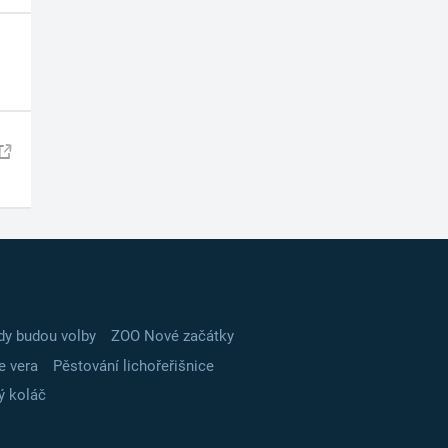
dy budou volby
ZOO Nové začátky
e vera
Pěstování lichořeřišnice
ý koláč