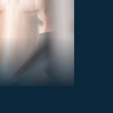
US
RSUS
ZE A