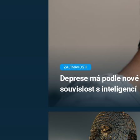
MARIE TEREZIE
ADOLF HITLER
NAPOLEON
BONAPARTE
ATENTÁT NA
REINHARDA
BRITSKÁ
HEYDRICHA
KRÁLOVSKÁ
RODINA
PRVNÍ SVĚTOVÁ
VÁLKA
ZAJÍMAVOSTI
Deprese má podle nové
souvislost s inteligencí