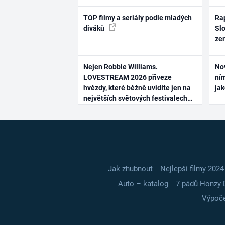
TOP filmy a seriály podle mladých
Rap
diváků
Slo
ze
Nejen Robbie Williams.
No
LOVESTREAM 2026 přiveze
ním
hvězdy, které běžně uvidíte jen na
ja
největších světových festivalech
Jak zhubnout
Nejlepší filmy 2024
Auto – katalog
7 pádů Honzy 
Výpoče