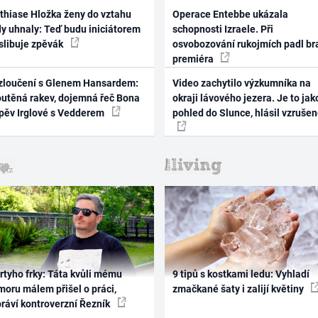
thiase Hložka ženy do vztahu
Operace Entebbe ukázala
dy uhnaly: Teď budu iniciátorem
schopnosti Izraele. Při
 slibuje zpěvák
osvobozování rukojmích padl br
premiéra
zloučení s Glenem Hansardem:
Video zachytilo výzkumníka na
outěná rakev, dojemná řeč Bona
okraji lávového jezera. Je to jak
zpěv Irglové s Vedderem
pohled do Slunce, hlásil vzruše
rtyho frky: Táta kvůli mému
9 tipů s kostkami ledu: Vyhladí
oru málem přišel o práci,
zmačkané šaty i zalijí květiny
práví kontroverzní Řezník