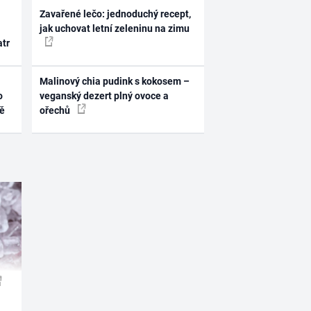
Zavařené lečo: jednoduchý recept,
jak uchovat letní zeleninu na zimu
atr
Malinový chia pudink s kokosem –
o
veganský dezert plný ovoce a
ně
ořechů