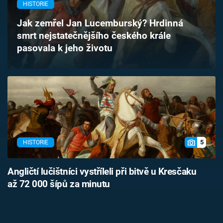
HISTORIE
Časopis
Jak zemřel Jan Lucemburský? Hrdinná
Sledujte prima+
smrt nejstatečnějšího českého krále
pasovala k jeho životu
Přihlášení
Sledujte nás
5
HISTORIE
Angličtí lučištníci vystříleli při bitvě u Kresčaku
až 72 000 šípů za minutu