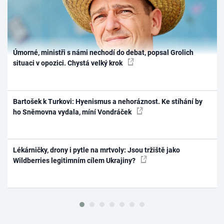
Úmorné, ministři s námi nechodí do debat, popsal Grolich
situaci v opozici. Chystá velký krok
Bartošek k Turkovi: Hyenismus a nehoráznost. Ke stíhání by
ho Sněmovna vydala, míní Vondráček
Lékárničky, drony i pytle na mrtvoly: Jsou tržiště jako
Wildberries legitimním cílem Ukrajiny?