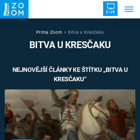
ŽIVĚ
Trendy:
ZRÁDCI
UFO
DRUHÁ SVĚTOVÁ VÁLKA
Prima Zoom
bitva u Kresčaku
BITVA U KRESČAKU
ZÁHADY
VETŘELCI DÁVNOVĚKU
NEJNOVĚJŠÍ ČLÁNKY KE ŠTÍTKU „BITVA U
KRESČAKU“
Témata
Témata
Pořady
TV Program