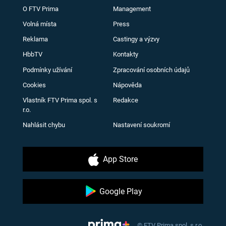
O FTV Prima
Management
Volná místa
Press
Reklama
Castingy a výzvy
HbbTV
Kontakty
Podmínky užívání
Zpracování osobních údajů
Cookies
Nápověda
Vlastník FTV Prima spol. s
Redakce
r.o.
Nahlásit chybu
Nastavení soukromí
App Store
Google Play
© FTV Prima spol. s r.o.