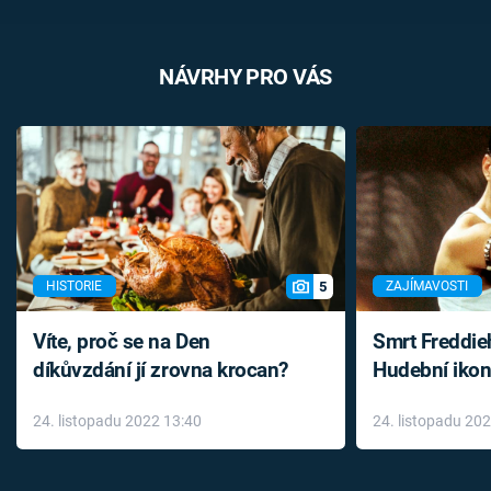
NÁVRHY PRO VÁS
5
HISTORIE
ZAJÍMAVOSTI
Víte, proč se na Den
Smrt Freddie
díkůvzdání jí zrovna krocan?
Hudební ikon
až do konce 
24. listopadu 2022 13:40
24. listopadu 20
léky