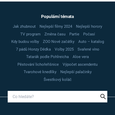
Populární témata
Jak zhubnout
Nejlepší filmy 2024
Nejlepší horory
TV program
Změna času
Partie
Počasí
Kdy budou volby
ZOO Nové začátky
Auto – katalog
7 pádů Honzy Dědka
Volby 2025
Svařené víno
Tatarák podle Pohlreicha
Aloe vera
Pěstování lichořeřišnice
Výpočet ascendentu
Tvarohové knedlíky
Nejlepší palačinky
Švestkový koláč