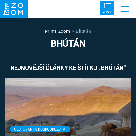
ŽIVĚ
Trendy:
ZRÁDCI
UFO
DRUHÁ SVĚTOVÁ VÁLKA
Prima Zoom
Bhútán
BHÚTÁN
ZÁHADY
VETŘELCI DÁVNOVĚKU
NEJNOVĚJŠÍ ČLÁNKY KE ŠTÍTKU „BHÚTÁN“
Témata
Témata
Pořady
TV Program
CESTOVÁNÍ A DOBRODRUŽSTVÍ