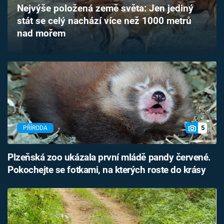
Nejvýše položená země světa: Jen jediný
Časopis
stát se celý nachází více než 1000 metrů
nad mořem
Sledujte prima+
Přihlášení
Sledujte nás
5
PŘÍRODA
Plzeňská zoo ukázala první mládě pandy červené.
Pokochejte se fotkami, na kterých roste do krásy