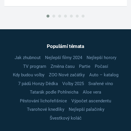
Populární témata
Jak zhubnout
Nejlepší filmy 2024
Nejlepší horory
TV program
Změna času
Partie
Počasí
Kdy budou volby
ZOO Nové začátky
Auto – katalog
7 pádů Honzy Dědka
Volby 2025
Svařené víno
Tatarák podle Pohlreicha
Aloe vera
Pěstování lichořeřišnice
Výpočet ascendentu
Tvarohové knedlíky
Nejlepší palačinky
Švestkový koláč