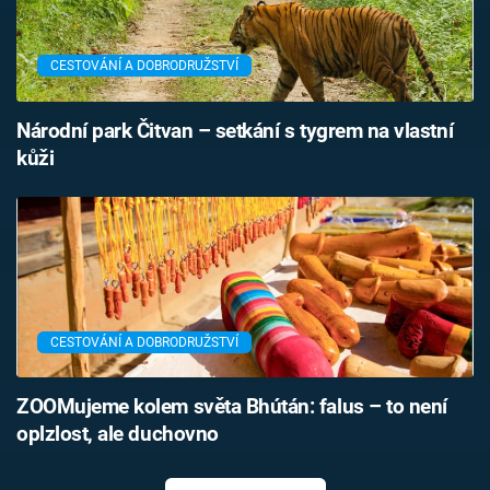
CESTOVÁNÍ A DOBRODRUŽSTVÍ
Národní park Čitvan – setkání s tygrem na vlastní
kůži
CESTOVÁNÍ A DOBRODRUŽSTVÍ
ZOOMujeme kolem světa Bhútán: falus – to není
oplzlost, ale duchovno