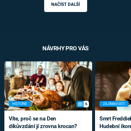
NAČÍST DALŠÍ
NÁVRHY PRO VÁS
5
HISTORIE
ZAJÍMAVOSTI
Víte, proč se na Den
Smrt Freddie
díkůvzdání jí zrovna krocan?
Hudební ikon