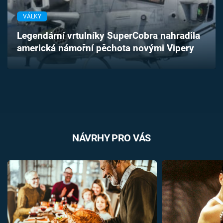
Časopis
VÁLKY
Sledujte prima+
Legendární vrtulníky SuperCobra nahradila
americká námořní pěchota novými Vipery
Přihlášení
Sledujte nás
NÁVRHY PRO VÁS