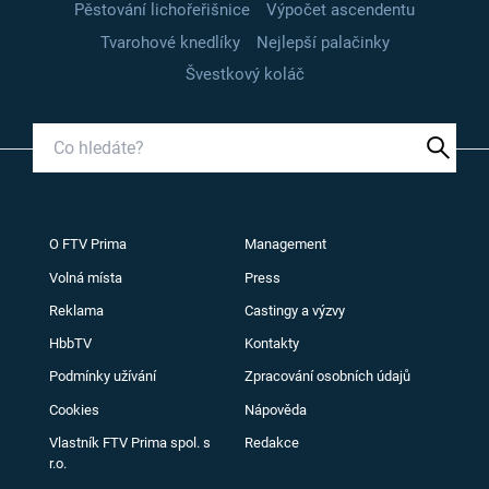
Pěstování lichořeřišnice
Výpočet ascendentu
Tvarohové knedlíky
Nejlepší palačinky
Švestkový koláč
O FTV Prima
Management
Volná místa
Press
Reklama
Castingy a výzvy
HbbTV
Kontakty
Podmínky užívání
Zpracování osobních údajů
Cookies
Nápověda
Vlastník FTV Prima spol. s
Redakce
r.o.