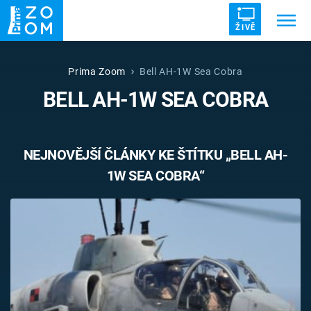
ŽIVĚ
Trendy:
ZRÁDCI
UFO
DRUHÁ SVĚTOVÁ VÁLKA
Prima Zoom
Bell AH-1W Sea Cobra
BELL AH-1W SEA COBRA
ZÁHADY
VETŘELCI DÁVNOVĚKU
NEJNOVĚJŠÍ ČLÁNKY KE ŠTÍTKU „BELL AH-
1W SEA COBRA“
Témata
Témata
Pořady
TV Program