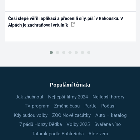
Češi slepě věřili aplikaci a přecenili síly, píší v Rakousku. V
Alpách je zachraňoval vrtulník
Populární témata
Jak zhubnout
Nejlepší filmy 2024
Nejlepší horory
TV program
Změna času
Partie
Počasí
Kdy budou volby
ZOO Nové začátky
Auto – katalog
7 pádů Honzy Dědka
Volby 2025
Svařené víno
Tatarák podle Pohlreicha
Aloe vera