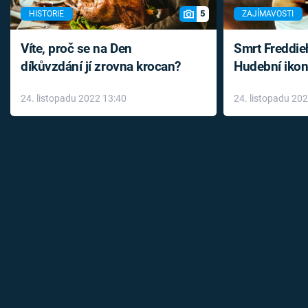
5
HISTORIE
ZAJÍMAVOSTI
Víte, proč se na Den
Smrt Freddie
díkůvzdání jí zrovna krocan?
Hudební ikon
až do konce 
24. listopadu 2022 13:40
24. listopadu 20
léky