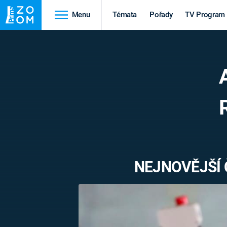
Menu
Témata
Pořady
TV Program
Cestování
Historie
HRADY A ZÁMKY
VIKINGOVÉ
HEDVÁBNÁ STEZKA
EPIDEMIE A
PANDEMIE
PŘÍRODA
STAROVĚKÝ EGYPT
NEJNOVĚJŠÍ 
Druhá
Výročí
světová válka