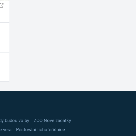
dy budou volby
ZOO Nové začátky
e vera
Pěstování lichořeřišnice