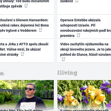
dy uhnaly: Teď budu iniciátorem
zaskočil
 slibuje zpěvák
zloučení s Glenem Hansardem:
Operace Entebbe ukázala
outěná rakev, dojemná řeč Bona
schopnosti Izraele. Při
zpěv Irglové s Vedderem
osvobozování rukojmích padl br
premiéra
ta a Jirka z AYTO spolu zkouší
Video zachytilo výzkumníka na
let. Válise mrzí, že ukázal
okraji lávového jezera. Je to jak
atné stránky
pohled do Slunce, hlásil vzruše
rtyho frky: Táta kvůli mému
V srpnu nezapomeňte přesadit