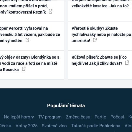
oru málem přišel o práci,
velkokvěté kosatce. Jak na to?
práví kontroverzní Řezník
per Vercetti vyfasoval na
Přerostlé okurky? Zkuste
vensku 5 let vězení, pak bude ze
rychlokvašky nebo je naložte po
mě vyhoštěn
americku!
vý objev Kazmy? Blondýnka se s
Růžová plíseň: Zbavte se jí co
 vodí za ruce a fotí se na místě
nejdříve! Jak ji zlikvidovat?
ko Rosecká
Populární témata
Nejlepší horory
TV program
Změna času
Partie
Počasí
K
Dědka
Volby 2025
Svařené víno
Tatarák podle Pohlreicha
Alo