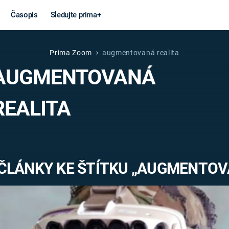
Časopis
Sledujte prima+
Prima Zoom
augmentovaná realita
Věda a
Války
AUGMENTOVANÁ
technika
STUDENÁ V
REALITA
KORONAVIRUS
VÁLKA VE
VIETNAMU
VESMÍR
VÁLEČNÉ FI
MARS
SERIÁLY
ČLÁNKY KE ŠTÍTKU „AUGMENTOV
Záhady a
Zajímav
konspirace