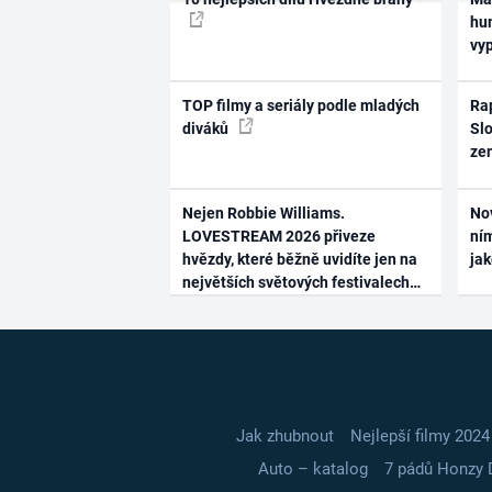
hum
vy
TOP filmy a seriály podle mladých
Rap
diváků
Slo
ze
Nejen Robbie Williams.
No
LOVESTREAM 2026 přiveze
ním
hvězdy, které běžně uvidíte jen na
ja
největších světových festivalech
Jak zhubnout
Nejlepší filmy 2024
Auto – katalog
7 pádů Honzy 