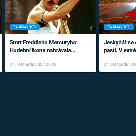
ZAJÍMAVOSTI
ZAJÍMAVOSTI
Smrt Freddieho Mercuryho:
Jeskyňář se c
Hudební ikona nahrávala
pasti. V ext
až do konce života a odmítala
prožil noční
24. listopadu 2022 09:32
24. listopadu 20
léky
klaustrofobi