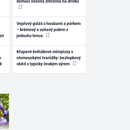
domácí ovocná zmrzlina na dřívku
Vepřový guláš s houbami a pórkem
– krémový a voňavý pokrm z
atr
jednoho hrnce
Křupavé květákové minipizzy s
o
olomouckými tvarůžky: bezlepkový
ně
oběd s typicky českým sýrem