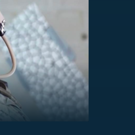
US
RSUS
ZE A