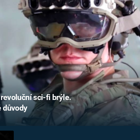
FILMY VERS
REALITA
UFO A
MIMOZEMŠŤANÉ
HORORY VE
REALITA
UTAJENÉ PŘÍBĚHY
ČESKÝCH DĚJIN
OPTICKÉ ILU
KLAMY
ALTERNATIVNÍ
HISTORIE
revoluční sci-fi brýle.
é důvody