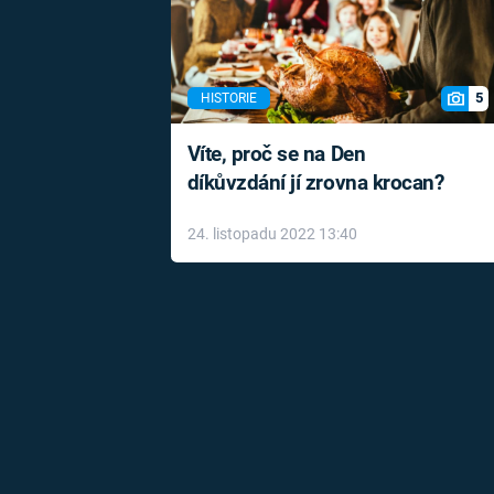
5
HISTORIE
Víte, proč se na Den
díkůvzdání jí zrovna krocan?
24. listopadu 2022 13:40