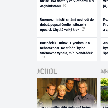
níž se USA dostaly ve Vietnamu či v
vž
Afghánistánu
já,
Úmorné, ministři s námi nechodí do
Ro
debat, popsal Grolich situaci v
Pr
opozici. Chystá velký krok
a 
Bartošek k Turkovi: Hyenismus a
Ane
nehoráznost. Ke stíhání by ho
byd
Sněmovna vydala, míní Vondráček
šp
10 nejlepších dílů Hvězdné brány
Ma