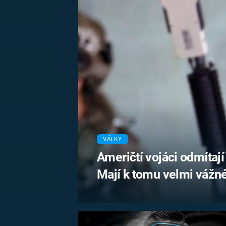
MARIE TEREZIE
ADOLF HITLER
NAPOLEON
BONAPARTE
ATENTÁT NA
REINHARDA
BRITSKÁ
HEYDRICHA
KRÁLOVSKÁ
RODINA
PRVNÍ SVĚTOVÁ
VÁLKA
VÁLKY
Američtí vojáci odmítají 
Mají k tomu velmi vážn